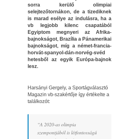
sorra kerülő olimpiai
selejtezőtornákon, de a tizediknek
is marad esélye az indulásra, ha a
vb legjobb kilenc csapatából
Egyiptom megnyeri az Afrika-
bajnokságot, Brazília a Pánamerikai
bajnokságot, míg a német-francia-
horvát-spanyol-dán-norvég-svéd
hetesből az egyik Európa-bajnok
lesz.
Harsányi Gergely, a Sportágválasztó
Magazin vb-szakértője így értékelte a
találkozót:
“A 2020-as olimpia
szempontjából is létfontosságú