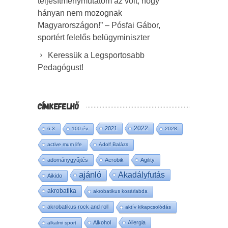
teljesítménymutatóm az volt, hogy
hányan nem mozognak
Magyarországon!” – Pósfai Gábor,
sportért felelős belügyminiszter
Keressük a Legsportosabb
Pedagógust!
CÍMKEFELHŐ
2022
2021
6:3
100 év
2028
active mum life
Adolf Balázs
adománygyűjtés
Aerobik
Agility
ajánló
Akadályfutás
Aikido
akrobatika
akrobatikus kosárlabda
akrobatikus rock and roll
aktív kikapcsolódás
Alkohol
Allergia
alkalmi sport