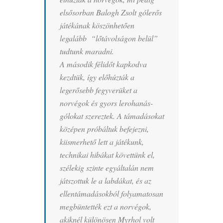
elsősorban Balogh Zsolt gólerős
játékának köszönhetően
legalább “lőtávolságon belül”
tudtunk maradni.
A második félidőt kapkodva
kezdtük, így előhúzták a
legerősebb fegyverüket a
norvégok és gyors lerohanás-
gólokat szereztek. A támadásokat
középen próbáltuk befejezni,
kiismerhető lett a játékunk,
technikai hibákat követtünk el,
szélekig szinte egyáltalán nem
játszottuk le a labdákat, és az
ellentámadásokból folyamatosan
megbüntették ezt a norvégok,
akiknél különösen Myrhol volt