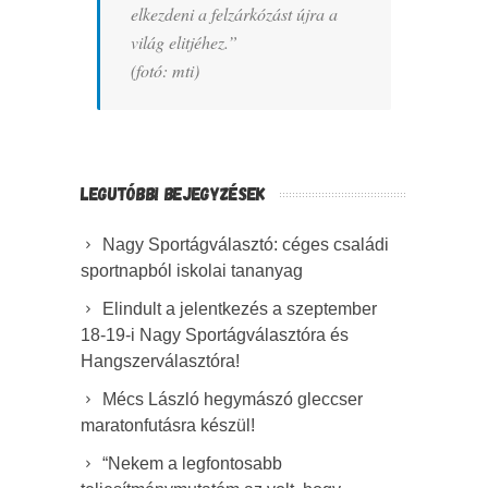
elkezdeni a felzárkózást újra a
világ elitjéhez.”
(fotó: mti)
LEGUTÓBBI BEJEGYZÉSEK
Nagy Sportágválasztó: céges családi
sportnapból iskolai tananyag
Elindult a jelentkezés a szeptember
18-19-i Nagy Sportágválasztóra és
Hangszerválasztóra!
Mécs László hegymászó gleccser
maratonfutásra készül!
“Nekem a legfontosabb