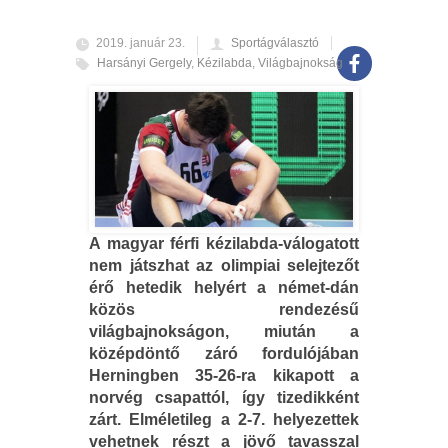
2019. január 23.
Sportágválasztó
Harsányi Gergely
,
Kézilabda
,
Világbajnokság
A magyar férfi kézilabda-válogatott
nem játszhat az olimpiai selejtezőt
érő hetedik helyért a német-dán
közös rendezésű
világbajnokságon, miután a
középdöntő záró fordulójában
Herningben 35-26-ra kikapott a
norvég csapattól, így tizedikként
zárt. Elméletileg a 2-7. helyezettek
vehetnek részt a jövő tavasszal