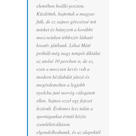
elemében beálló poszton.
Küzdöttek, hajtottak a magyar
fiúk, de ez sajnos görcsössé tett
minket és hiányzott a korábbi
meccseinken többször látható
kreatív játékunk. Lékai Máté
próbált még nagy tempót diktálni
az utolsó 10 percben is, de ez,
ezen a meccsen kevés volt a
modern kézilabdát játszó és
megérdemelten a legjobb
nyolcba jutó norvég válogatott
ellen. Sajnos ezzel egy fejezet
lezárult. Érdemes lesz talán a
sportágunkat érintő közös
szemléletváltáson
elgondolkodnunk, és az alapoktól