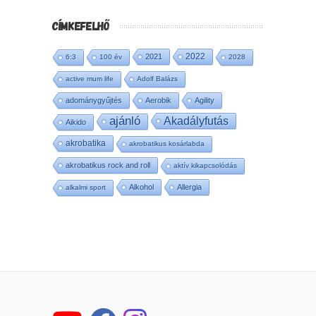
CÍMKEFELHŐ
2022
2021
6:3
100 év
2028
active mum life
Adolf Balázs
adománygyűjtés
Aerobik
Agility
ajánló
Akadályfutás
Aikido
akrobatika
akrobatikus kosárlabda
akrobatikus rock and roll
aktív kikapcsolódás
Alkohol
Allergia
alkalmi sport