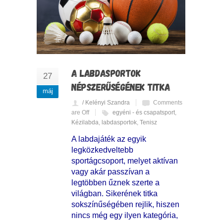
A LABDASPORTOK
27
NÉPSZERŰSÉGÉNEK TITKA
máj
/ Kelényi Szandra
Comments
are Off
egyéni - és csapatsport
,
Kézilabda
,
labdasportok
,
Tenisz
A labdajáték az egyik
legközkedveltebb
sportágcsoport, melyet aktívan
vagy akár passzívan a
legtöbben űznek szerte a
világban. Sikerének titka
sokszínűségében rejlik, hiszen
nincs még egy ilyen kategória,