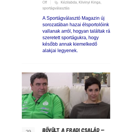
Off
Kézilabda
,
Klivinyi Kinga
,
sportágválasztás
A Sportágválasztó Magazin új
sorozatában hazai élsportolóink
vallanak arról, hogyan találtak rá
szeretett sportágukra, hogy
később annak kiemelkedő
alakjai legyenek.
BŐVÜLT A FRADI CSALÁD –
29