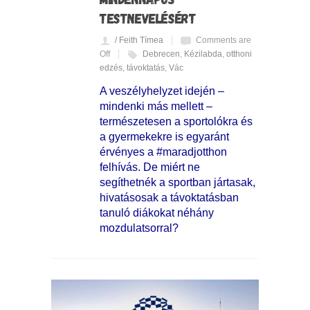
TESTNEVELÉSÉRT
/ Feith Tímea
Comments are
Off
Debrecen
,
Kézilabda
,
otthoni
edzés
,
távoktatás
,
Vác
A veszélyhelyzet idején –
mindenki más mellett –
természetesen a sportolókra és
a gyermekekre is egyaránt
érvényes a #maradjotthon
felhívás. De miért ne
segíthetnék a sportban jártasak,
hivatásosak a távoktatásban
tanuló diákokat néhány
mozdulatsorral?