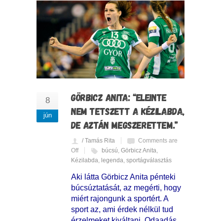
GÖRBICZ ANITA: “ELEINTE
8
NEM TETSZETT A KÉZILABDA,
jún
DE AZTÁN MEGSZERETTEM.”
/ Tamás Rita
Comments are
Off
búcsú
,
Görbicz Anita
,
Kézilabda
,
legenda
,
sportágválasztás
Aki látta Görbicz Anita pénteki
búcsúztatását, az megérti, hogy
miért rajongunk a sportért. A
sport az, ami érdek nélkül tud
érzelmeket kiváltani. Odaadás,