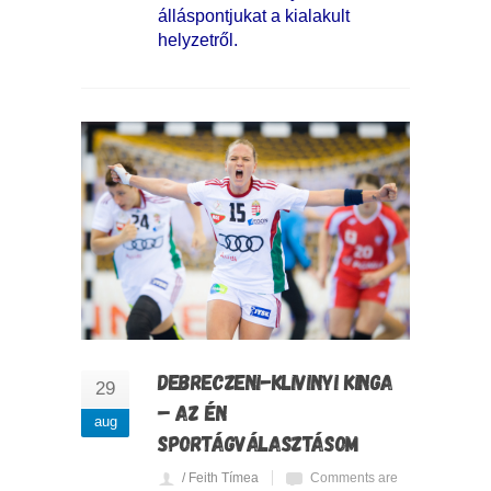
álláspontjukat a kialakult
helyzetről.
DEBRECZENI-KLIVINYI KINGA
29
– AZ ÉN
aug
SPORTÁGVÁLASZTÁSOM
/ Feith Tímea
Comments are