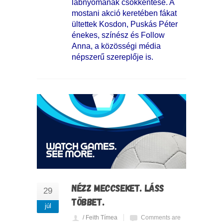
lábnyomának csökkentése. A
mostani akció keretében fákat
ültettek Kosdon, Puskás Péter
énekes, színész és Follow
Anna, a közösségi média
népszerű szereplője is.
NÉZZ MECCSEKET. LÁSS
29
TÖBBET.
júl
/ Feith Tímea
Comments are