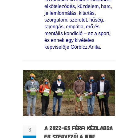
elköteleződés, küzdelem, harc,
jellemformálás, kitartás,
szorgalom, szeretet, hűség,
rajongás, empátia, erő és
mentális kondíció – ez a sport,
és ennek egy kivételes
képviselője Görbicz Anita.
A 2022-ES FÉRFI KÉZILABDA
3
EB SZERVEZŐI A WWF