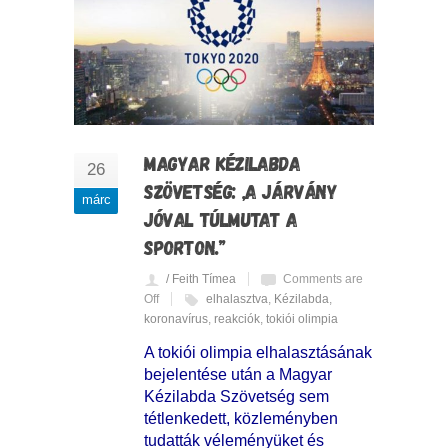
MAGYAR KÉZILABDA
26
SZÖVETSÉG: „A JÁRVÁNY
márc
JÓVAL TÚLMUTAT A
SPORTON.”
/ Feith Tímea
Comments are
Off
elhalasztva
,
Kézilabda
,
koronavírus
,
reakciók
,
tokiói olimpia
A tokiói olimpia elhalasztásának
bejelentése után a Magyar
Kézilabda Szövetség sem
tétlenkedett, közleményben
tudatták véleményüket és