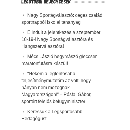
LEGUTÓBBI BEJEGYZÉSEK
Nagy Sportágválasztó: céges családi
sportnapból iskolai tananyag
Elindult a jelentkezés a szeptember
18-19-i Nagy Sportágválasztóra és
Hangszerválasztóra!
Mécs László hegymászó gleccser
maratonfutásra készül!
“Nekem a legfontosabb
teljesítménymutatóm az volt, hogy
hányan nem mozognak
Magyarországon!” – Pósfai Gábor,
sportért felelős belügyminiszter
Keressük a Legsportosabb
Pedagógust!