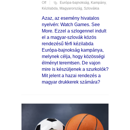
Off
Európa-bajnokság
,
Kampány
,
Kézilabda
,
Magyarország
,
Szlovákia
Azaz, az esemény hivatalos
nyelvén: Watch Games. See
More. Ezzel a szlogennel indult
el a magyar-szlovák közös
rendezésű férfi kézilabda
Európa-bajnokság kampánya,
melynek célja, hogy közösségi
élményt teremtsen. De vajon
mire is készüljenek a szurkolók?
Mit jelent a hazai rendezés a
magyar drukkerek számára?