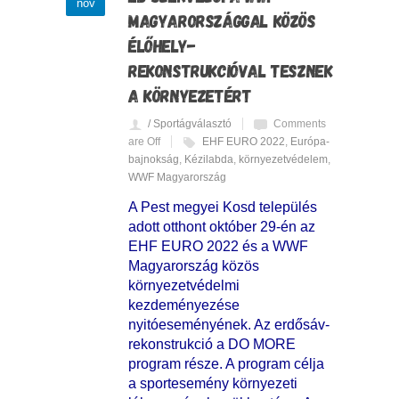
nov
MAGYARORSZÁGGAL KÖZÖS
ÉLŐHELY-
REKONSTRUKCIÓVAL TESZNEK
A KÖRNYEZETÉRT
/ Sportágválasztó
Comments
are Off
EHF EURO 2022
,
Európa-
bajnokság
,
Kézilabda
,
környezetvédelem
,
WWF Magyarország
A Pest megyei Kosd település
adott otthont október 29-én az
EHF EURO 2022 és a WWF
Magyarország közös
környezetvédelmi
kezdeményezése
nyitóeseményének. Az erdősáv-
rekonstrukció a DO MORE
program része. A program célja
a sportesemény környezeti