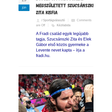
MEGSZÜLETETT SZUCSÁNSZKI
jún
ZITA KISFIA
/ Sportágválasztó
Comments
are Off
Kézilabda
A Fradi család egyik legújabb
tagja, Szucsánszki Zita és Elek
Gábor első közös gyermeke a
Levente nevet kapta – írja a
fradi.hu.