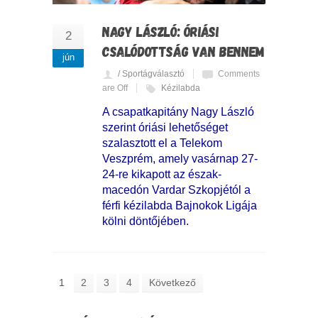
NAGY LÁSZLÓ: ÓRIÁSI
2
CSALÓDOTTSÁG VAN BENNEM
jún
/ Sportágválasztó
Comments
are Off
Kézilabda
A csapatkapitány Nagy László
szerint óriási lehetőséget
szalasztott el a Telekom
Veszprém, amely vasárnap 27-
24-re kikapott az észak-
macedón Vardar Szkopjétól a
férfi kézilabda Bajnokok Ligája
kölni döntőjében.
1
2
3
4
Következő