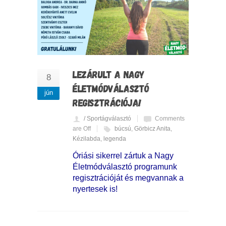
LEZÁRULT A NAGY
8
ÉLETMÓDVÁLASZTÓ
jún
REGISZTRÁCIÓJA!
/ Sportágválasztó
Comments
are Off
búcsú
,
Görbicz Anita
,
Kézilabda
,
legenda
Óriási sikerrel zártuk a Nagy
Életmódválasztó programunk
regisztrációját és megvannak a
nyertesek is!