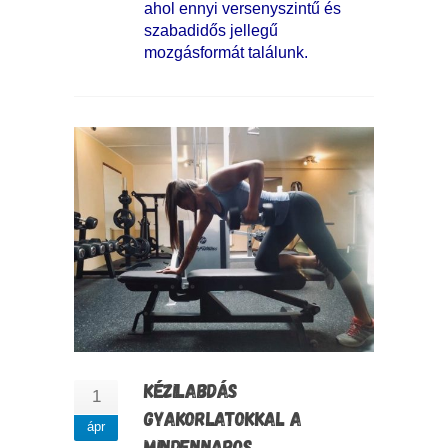
ahol ennyi versenyszintű és
szabadidős jellegű
mozgásformát találunk.
KÉZILABDÁS
1
GYAKORLATOKKAL A
ápr
MINDENNAPOS