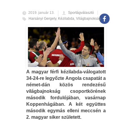
2019. január 13.
Sportágválasztó
Harsányi Gergely
,
Kézilabda
,
Világbajnokság
A magyar férfi kézilabda-válogatott
34-24-re legyőzte Angola csapatát a
német-dán közös rendezésű
világbajnokság csoportkörének
második fordulójában, vasárnap
Koppenhágában. A két együttes
második egymás elleni meccsén a
2. magyar siker született.