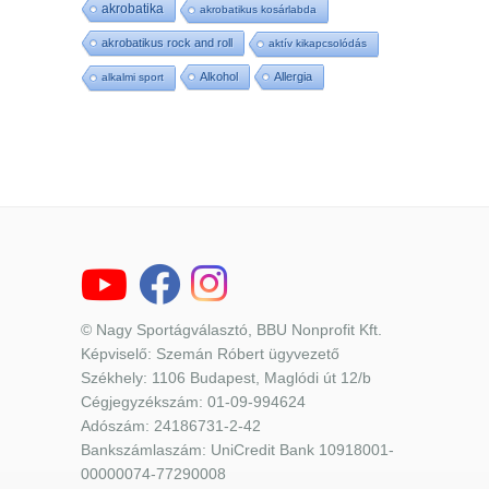
akrobatika
akrobatikus kosárlabda
akrobatikus rock and roll
aktív kikapcsolódás
Alkohol
Allergia
alkalmi sport
© Nagy Sportágválasztó, BBU Nonprofit Kft.
Képviselő: Szemán Róbert ügyvezető
Székhely: 1106 Budapest, Maglódi út 12/b
Cégjegyzékszám: 01-09-994624
Adószám: 24186731-2-42
Bankszámlaszám: UniCredit Bank 10918001-
00000074-77290008