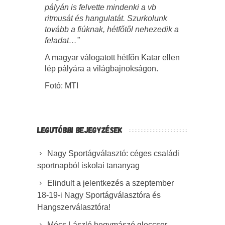
pályán is felvette mindenki a vb
ritmusát és hangulatát. Szurkolunk
tovább a fiúknak, hétfőtől nehezedik a
feladat…”
A magyar válogatott hétfőn Katar ellen
lép pályára a világbajnokságon.
Fotó: MTI
LEGUTÓBBI BEJEGYZÉSEK
Nagy Sportágválasztó: céges családi
sportnapból iskolai tananyag
Elindult a jelentkezés a szeptember
18-19-i Nagy Sportágválasztóra és
Hangszerválasztóra!
Mécs László hegymászó gleccser