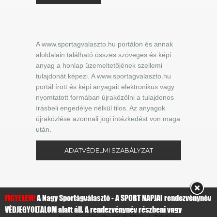
A www.sportagvalaszto.hu portálon és annak
aloldalain található összes szöveges és képi
anyag a honlap üzemeltetőjének szellemi
tulajdonát képezi. A www.sportagvalaszto.hu
portál írott és képi anyagait elektronikus vagy
nyomtatott formában újraközölni a tulajdonos
írásbeli engedélye nélkül tilos. Az anyagok
újraközlése azonnali jogi intézkedést von maga
után.
ADATVÉDELMI SZABÁLYZAT
FIGYELEM!
A Nagy Sportágválasztó - A SPORT NAPJAI rendezvénynév
VÉDJEGYOLTALOM alatt áll. A rendezvénynév részbeni vagy