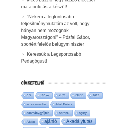
maratonfutásra készül!
“Nekem a legfontosabb
teljesítménymutatóm az volt, hogy
hányan nem mozognak
Magyarországon!” – Pósfai Gábor,
sportért felelős belügyminiszter
Keressük a Legsportosabb
Pedagógust!
CÍMKEFELHŐ
2022
2021
6:3
100 év
2028
active mum life
Adolf Balázs
adománygyűjtés
Aerobik
Agility
ajánló
Akadályfutás
Aikido