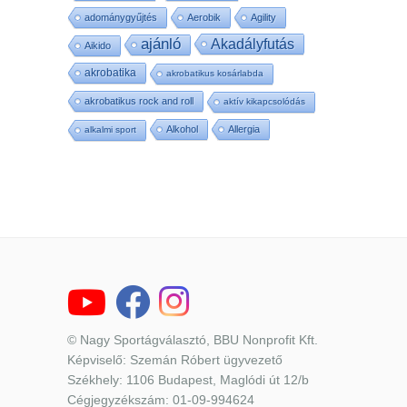
adománygyűjtés
Aerobik
Agility
ajánló
Akadályfutás
Aikido
akrobatika
akrobatikus kosárlabda
akrobatikus rock and roll
aktív kikapcsolódás
Alkohol
Allergia
alkalmi sport
© Nagy Sportágválasztó, BBU Nonprofit Kft.
Képviselő: Szemán Róbert ügyvezető
Székhely: 1106 Budapest, Maglódi út 12/b
Cégjegyzékszám: 01-09-994624