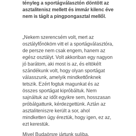
tényleg a sportágválasztón döntött az
asztalitenisz mellett és immár kilenc éve
nem is tágít a pingpongasztal mellől.
„Nekem szerencsém volt, mert az
osztályfőnököm vitt el a sportágválasztóra,
de persze nem csak engem, hanem az
egész osztályt. Volt akkoriban egy nagyon
jó barátom, aki most is az, és eltökélt
szándékunk volt, hogy olyan sportágat
válasszunk, amelyik mindkettőnknek
tetszik. Ezért fogtuk magunkat és az
összes sportágat kipróbáltuk. Nem
sajnáltuk az időt egyikre sem, hosszasan
próbálgattunk, kérdezgettünk. Aztán az
asztaliteniszre került a sor, ahol
mindketten úgy éreztük, hogy igen, ez az,
ezt kerestük.
Mivel Budaörsre jártunk suliba,