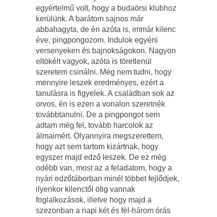
egyértelmű volt, hogy a budaörsi klubhoz
kerülünk. A barátom sajnos már
abbahagyta, de én azóta is, immár kilenc
éve, pingpongozom. Indulok egyéni
versenyeken és bajnokságokon. Nagyon
eltökélt vagyok, azóta is töretlenül
szeretem csinálni. Még nem tudni, hogy
mennyire leszek eredményes, ezért a
tanulásra is figyelek. A családban sok az
orvos, én is ezen a vonalon szeretnék
továbbtanulni. De a pingpongot sem
adtam még fel, tovább harcolok az
álmaimért. Olyannyira megszerettem,
hogy azt sem tartom kizártnak, hogy
egyszer majd edző leszek. De ez még
odébb van, most az a feladatom, hogy a
nyári edzőtáborban minél többet fejlődjek,
ilyenkor kilenctől ötig vannak
foglalkozások, illetve hogy majd a
szezonban a napi két és fél-három órás