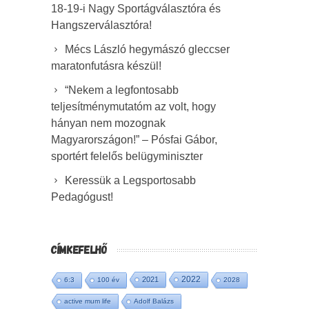
18-19-i Nagy Sportágválasztóra és
Hangszerválasztóra!
Mécs László hegymászó gleccser
maratonfutásra készül!
“Nekem a legfontosabb
teljesítménymutatóm az volt, hogy
hányan nem mozognak
Magyarországon!” – Pósfai Gábor,
sportért felelős belügyminiszter
Keressük a Legsportosabb
Pedagógust!
CÍMKEFELHŐ
2022
2021
6:3
100 év
2028
active mum life
Adolf Balázs