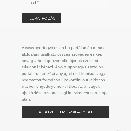
A www.sportagvalaszto.hu portálon és annak
aloldalain található összes szöveges és képi
anyag a honlap üzemeltetőjének szellemi
tulajdonát képezi. A www.sportagvalaszto.hu
portál írott és képi anyagait elektronikus vagy
nyomtatott formában újraközölni a tulajdonos
írásbeli engedélye nélkül tilos. Az anyagok
újraközlése azonnali jogi intézkedést von maga
után.
ADATVÉDELMI SZABÁLYZAT