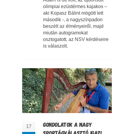
olimpiai ezüstérmes kajakos –
aki Kopasz Bálint mögött lett
második -, a nagyszínpadon
beszélt az élményeiről, majd
miután autogramokat
osztogatott, az NSV kérdéseire
is válaszolt.
GONDOLATOK A NAGY
17
SPORTÁGVÁLASZTÓ IGAZI