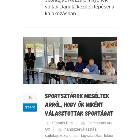
voltak Danuta kezdeti lépései a
kajakozásban.
SPORTSZTÁROK MESÉLTEK
8
ARRÓL, HOGY ŐK MIKÉNT
szept
VÁLASZTOTTAK SPORTÁGAT
/ Tamás Rita
Comments are
Off
hangszerválasztás
,
sajtótájékoztató
,
sportágválasztás
,
tokiói