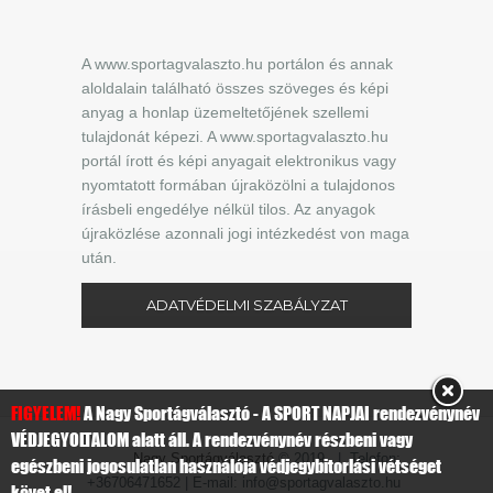
A www.sportagvalaszto.hu portálon és annak
aloldalain található összes szöveges és képi
anyag a honlap üzemeltetőjének szellemi
tulajdonát képezi. A www.sportagvalaszto.hu
portál írott és képi anyagait elektronikus vagy
nyomtatott formában újraközölni a tulajdonos
írásbeli engedélye nélkül tilos. Az anyagok
újraközlése azonnali jogi intézkedést von maga
után.
ADATVÉDELMI SZABÁLYZAT
FIGYELEM!
A Nagy Sportágválasztó - A SPORT NAPJAI rendezvénynév
VÉDJEGYOLTALOM alatt áll. A rendezvénynév részbeni vagy
Nagy Sportágválasztó
© 2019 | Telefon:
egészbeni jogosulatlan használója védjegybitorlási vétséget
+36706471652 | E-mail: info@sportagvalaszto.hu
követ el!