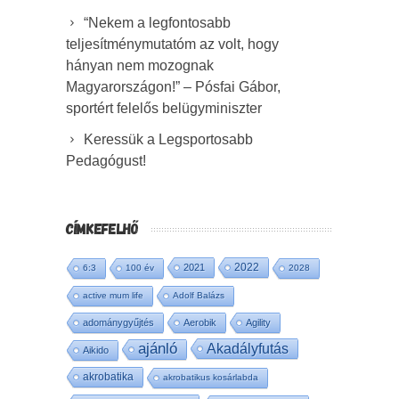
“Nekem a legfontosabb
teljesítménymutatóm az volt, hogy
hányan nem mozognak
Magyarországon!” – Pósfai Gábor,
sportért felelős belügyminiszter
Keressük a Legsportosabb
Pedagógust!
CÍMKEFELHŐ
2022
2021
6:3
100 év
2028
active mum life
Adolf Balázs
adománygyűjtés
Aerobik
Agility
ajánló
Akadályfutás
Aikido
akrobatika
akrobatikus kosárlabda