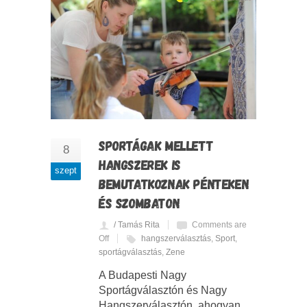
SPORTÁGAK MELLETT
8
HANGSZEREK IS
szept
BEMUTATKOZNAK PÉNTEKEN
ÉS SZOMBATON
/ Tamás Rita
Comments are
Off
hangszerválasztás
,
Sport
,
sportágválasztás
,
Zene
A Budapesti Nagy
Sportágválasztón és Nagy
Hangszerválasztón, ahogyan