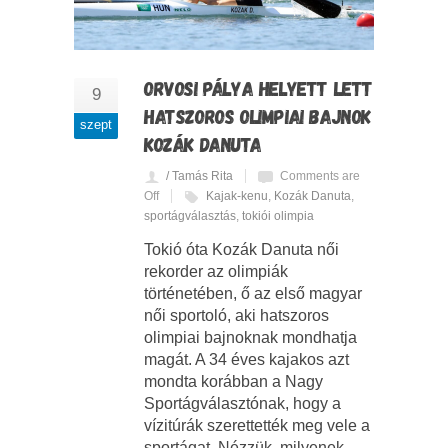
ORVOSI PÁLYA HELYETT LETT
9
HATSZOROS OLIMPIAI BAJNOK
szept
KOZÁK DANUTA
/ Tamás Rita
Comments are
Off
Kajak-kenu
,
Kozák Danuta
,
sportágválasztás
,
tokiói olimpia
Tokió óta Kozák Danuta női
rekorder az olimpiák
történetében, ő az első magyar
női sportoló, aki hatszoros
olimpiai bajnoknak mondhatja
magát. A 34 éves kajakos azt
mondta korábban a Nagy
Sportágválasztónak, hogy a
vízitúrák szerettették meg vele a
sportágat. Nézzük, milyenek