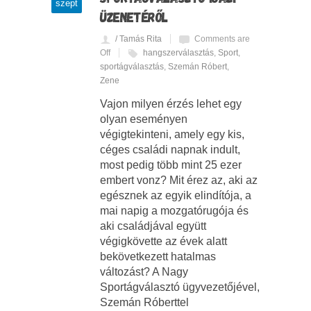
szept
ÜZENETÉRŐL
/ Tamás Rita
Comments are
Off
hangszerválasztás
,
Sport
,
sportágválasztás
,
Szemán Róbert
,
Zene
Vajon milyen érzés lehet egy
olyan eseményen
végigtekinteni, amely egy kis,
céges családi napnak indult,
most pedig több mint 25 ezer
embert vonz? Mit érez az, aki az
egésznek az egyik elindítója, a
mai napig a mozgatórugója és
aki családjával együtt
végigkövette az évek alatt
bekövetkezett hatalmas
változást? A Nagy
Sportágválasztó ügyvezetőjével,
Szemán Róberttel