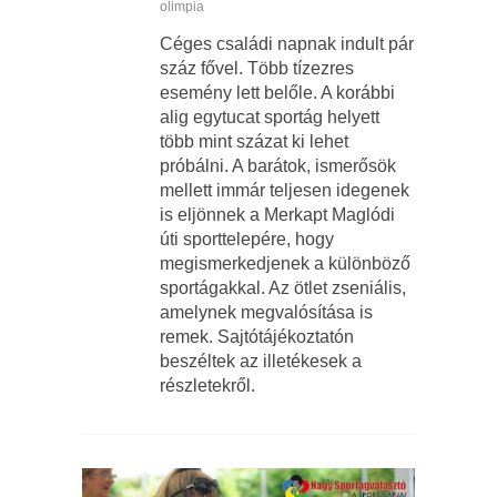
olimpia
Céges családi napnak indult pár
száz fővel. Több tízezres
esemény lett belőle. A korábbi
alig egytucat sportág helyett
több mint százat ki lehet
próbálni. A barátok, ismerősök
mellett immár teljesen idegenek
is eljönnek a Merkapt Maglódi
úti sporttelepére, hogy
megismerkedjenek a különböző
sportágakkal. Az ötlet zseniális,
amelynek megvalósítása is
remek. Sajtótájékoztatón
beszéltek az illetékesek a
részletekről.