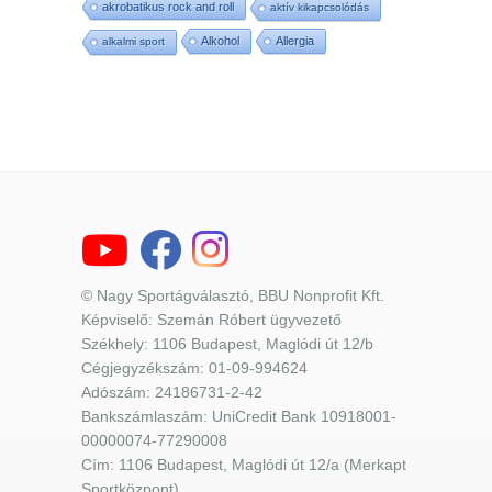
akrobatikus rock and roll
aktív kikapcsolódás
Alkohol
Allergia
alkalmi sport
© Nagy Sportágválasztó, BBU Nonprofit Kft.
Képviselő: Szemán Róbert ügyvezető
Székhely: 1106 Budapest, Maglódi út 12/b
Cégjegyzékszám: 01-09-994624
Adószám: 24186731-2-42
Bankszámlaszám: UniCredit Bank 10918001-
00000074-77290008
Cím: 1106 Budapest, Maglódi út 12/a (Merkapt
Sportközpont)