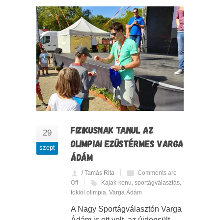
FIZIKUSNAK TANUL AZ
29
OLIMPIAI EZÜSTÉRMES VARGA
szept
ÁDÁM
/ Tamás Rita
Comments are
Off
Kajak-kenu
,
sportágválasztás
,
tokiói olimpia
,
Varga Ádám
A Nagy Sportágválasztón Varga
Ádám is ott volt, az újdonsült