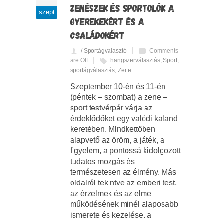
ZENÉSZEK ÉS SPORTOLÓK A
szept
GYEREKEKÉRT ÉS A
CSALÁDOKÉRT
/ Sportágválasztó
Comments
are Off
hangszerválasztás
,
Sport
,
sportágválasztás
,
Zene
Szeptember 10-én és 11-én
(péntek – szombat) a zene –
sport testvérpár várja az
érdeklődőket egy valódi kaland
keretében. Mindkettőben
alapvető az öröm, a játék, a
figyelem, a pontossá kidolgozott
tudatos mozgás és
természetesen az élmény. Más
oldalról tekintve az emberi test,
az érzelmek és az elme
működésének minél alaposabb
ismerete és kezelése, a