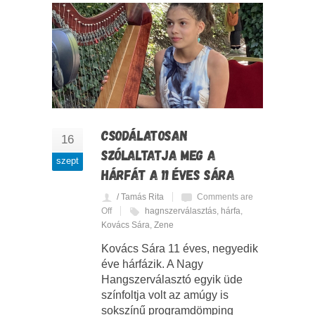
CSODÁLATOSAN
16
SZÓLALTATJA MEG A
szept
HÁRFÁT A 11 ÉVES SÁRA
/ Tamás Rita
Comments are
Off
hagnszerválasztás
,
hárfa
,
Kovács Sára
,
Zene
Kovács Sára 11 éves, negyedik
éve hárfázik. A Nagy
Hangszerválasztó egyik üde
színfoltja volt az amúgy is
sokszínű programdömping