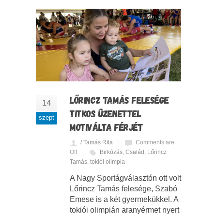
LŐRINCZ TAMÁS FELESÉGE
14
TITKOS ÜZENETTEL
szept
MOTIVÁLTA FÉRJÉT
/ Tamás Rita
Comments are
Off
Birkózás
,
Család
,
Lőrincz
Tamás
,
tokiói olimpia
A Nagy Sportágválasztón ott volt
Lőrincz Tamás felesége, Szabó
Emese is a két gyermekükkel. A
tokiói olimpián aranyérmet nyert