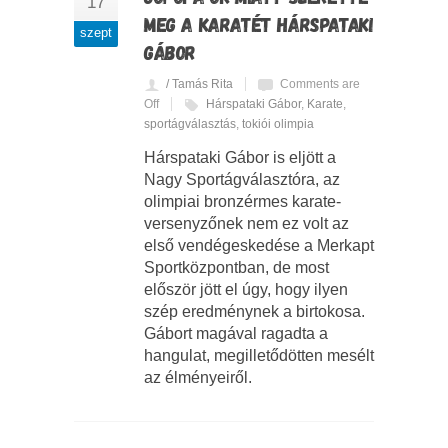
17
MEG A KARATÉT HÁRSPATAKI
szept
GÁBOR
/ Tamás Rita
Comments are
Off
Hárspataki Gábor
,
Karate
,
sportágválasztás
,
tokiói olimpia
Hárspataki Gábor is eljött a
Nagy Sportágválasztóra, az
olimpiai bronzérmes karate-
versenyzőnek nem ez volt az
első vendégeskedése a Merkapt
Sportközpontban, de most
először jött el úgy, hogy ilyen
szép eredménynek a birtokosa.
Gábort magával ragadta a
hangulat, megilletődötten mesélt
az élményeiről.