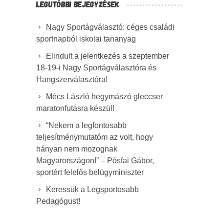
LEGUTÓBBI BEJEGYZÉSEK
Nagy Sportágválasztó: céges családi
sportnapból iskolai tananyag
Elindult a jelentkezés a szeptember
18-19-i Nagy Sportágválasztóra és
Hangszerválasztóra!
Mécs László hegymászó gleccser
maratonfutásra készül!
“Nekem a legfontosabb
teljesítménymutatóm az volt, hogy
hányan nem mozognak
Magyarországon!” – Pósfai Gábor,
sportért felelős belügyminiszter
Keressük a Legsportosabb
Pedagógust!