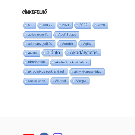
CÍMKEFELHŐ
2022
2021
6:3
100 év
2028
active mum life
Adolf Balázs
adománygyűjtés
Aerobik
Agility
ajánló
Akadályfutás
Aikido
akrobatika
akrobatikus kosárlabda
akrobatikus rock and roll
aktív kikapcsolódás
Alkohol
Allergia
alkalmi sport