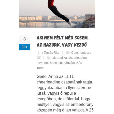
AKI NEM FÉLT MÉG SOSEM,
8
AZ HAZUDIK, VAGY KEZDŐ
febr
/ Tamás Rita
Comments are
Off
akrobatika
,
cheerleading
,
egyetemi sport
,
sportágválasztás
,
Torna
Gerlei Anna az ELTE
cheerleading csapatának tagja,
leggyakrabban a flyer szerepe
jut rá, vagyis ő repül a
levegőben, de előfordul, hogy
midflyer, vagyis az embertorony
közepén még ő tart valakit. A 25