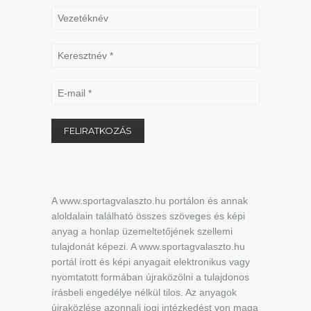
A www.sportagvalaszto.hu portálon és annak
aloldalain található összes szöveges és képi
anyag a honlap üzemeltetőjének szellemi
tulajdonát képezi. A www.sportagvalaszto.hu
portál írott és képi anyagait elektronikus vagy
nyomtatott formában újraközölni a tulajdonos
írásbeli engedélye nélkül tilos. Az anyagok
újraközlése azonnali jogi intézkedést von maga