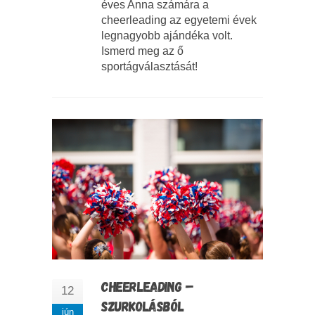
éves Anna számára a
cheerleading az egyetemi évek
legnagyobb ajándéka volt.
Ismerd meg az ő
sportágválasztását!
CHEERLEADING –
12
SZURKOLÁSBÓL
jún