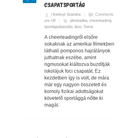
CSAPATSPORTÁG
/ Kelényi Szandra
Comments
are Off
akrobatika
,
cheerleading
,
sportágválasztás
,
tánc
,
Torna
A cheerleadingről elsőre
sokaknak az amerikai filmekben
látható pomponos hajrálányok
juthatnak eszébe, amint
rigmusokat kiáltozva buzdítják
iskolájuk foci csapatát. Ez
kezdetben így is volt, de mára
már egy nagyon összetett és
komoly fizikai adottságokat
követelő sportággá nőtte ki
magát.