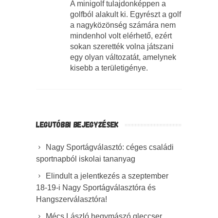
A minigolf tulajdonképpen a
golfból alakult ki. Egyrészt a golf
a nagyközönség számára nem
mindenhol volt elérhető, ezért
sokan szerették volna játszani
egy olyan változatát, amelynek
kisebb a területigénye.
LEGUTÓBBI BEJEGYZÉSEK
Nagy Sportágválasztó: céges családi
sportnapból iskolai tananyag
Elindult a jelentkezés a szeptember
18-19-i Nagy Sportágválasztóra és
Hangszerválasztóra!
Mécs László hegymászó gleccser