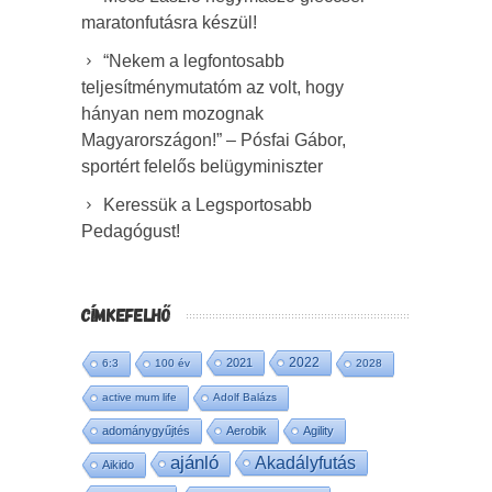
maratonfutásra készül!
“Nekem a legfontosabb
teljesítménymutatóm az volt, hogy
hányan nem mozognak
Magyarországon!” – Pósfai Gábor,
sportért felelős belügyminiszter
Keressük a Legsportosabb
Pedagógust!
CÍMKEFELHŐ
2022
2021
6:3
100 év
2028
active mum life
Adolf Balázs
adománygyűjtés
Aerobik
Agility
ajánló
Akadályfutás
Aikido