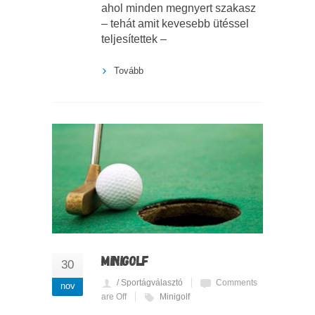
ahol minden megnyert szakasz
– tehát amit kevesebb ütéssel
teljesítettek –
Tovább
MINIGOLF
30
/ Sportágválasztó
Comments
nov
are Off
Minigolf