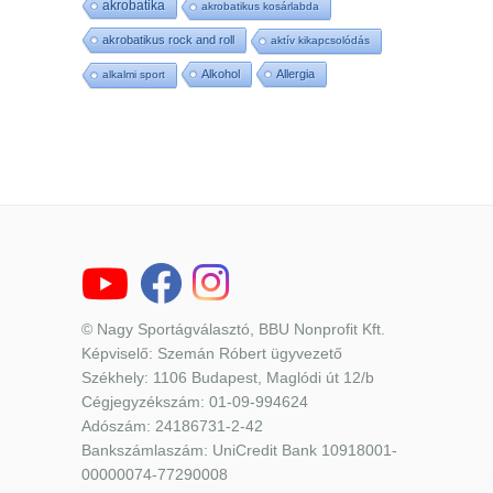
akrobatika
akrobatikus kosárlabda
akrobatikus rock and roll
aktív kikapcsolódás
Alkohol
Allergia
alkalmi sport
© Nagy Sportágválasztó, BBU Nonprofit Kft.
Képviselő: Szemán Róbert ügyvezető
Székhely: 1106 Budapest, Maglódi út 12/b
Cégjegyzékszám: 01-09-994624
Adószám: 24186731-2-42
Bankszámlaszám: UniCredit Bank 10918001-
00000074-77290008