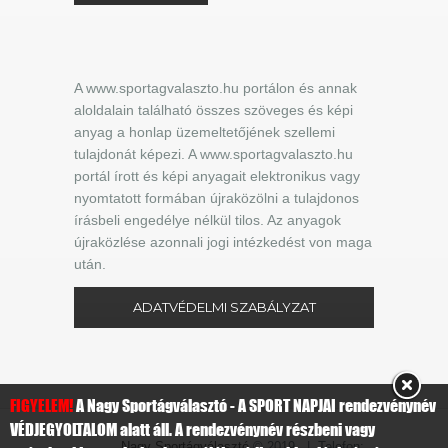
A www.sportagvalaszto.hu portálon és annak
aloldalain található összes szöveges és képi
anyag a honlap üzemeltetőjének szellemi
tulajdonát képezi. A www.sportagvalaszto.hu
portál írott és képi anyagait elektronikus vagy
nyomtatott formában újraközölni a tulajdonos
írásbeli engedélye nélkül tilos. Az anyagok
újraközlése azonnali jogi intézkedést von maga
után.
ADATVÉDELMI SZABÁLYZAT
FIGYELEM!
A Nagy Sportágválasztó - A SPORT NAPJAI rendezvénynév
VÉDJEGYOLTALOM alatt áll. A rendezvénynév részbeni vagy
Nagy Sportágválasztó
© 2019 | Telefon: