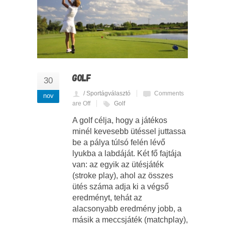
GOLF
30
/ Sportágválasztó
Comments
nov
are Off
Golf
A golf célja, hogy a játékos
minél kevesebb ütéssel juttassa
be a pálya túlsó felén lévő
lyukba a labdáját. Két fő fajtája
van: az egyik az ütésjáték
(stroke play), ahol az összes
ütés száma adja ki a végső
eredményt, tehát az
alacsonyabb eredmény jobb, a
másik a meccsjáték (matchplay),