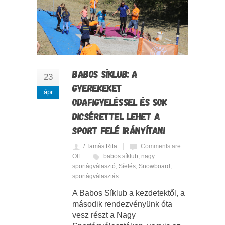
BABOS SÍKLUB: A
23
GYEREKEKET
ápr
ODAFIGYELÉSSEL ÉS SOK
DICSÉRETTEL LEHET A
SPORT FELÉ IRÁNYÍTANI
/ Tamás Rita
Comments are
Off
babos síklub
,
nagy
sportágválasztó
,
Síelés
,
Snowboard
,
sportágválasztás
A Babos Síklub a kezdetektől, a
második rendezvényünk óta
vesz részt a Nagy