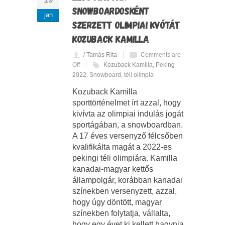
SNOWBOARDOSKÉNT
jan
SZERZETT OLIMPIAI KVÓTÁT
KOZUBACK KAMILLA
/ Tamás Rita
Comments are
Off
Kozuback Kamilla
,
Peking
2022
,
Snowboard
,
téli olimpia
Kozuback Kamilla
sporttörténelmet írt azzal, hogy
kivívta az olimpiai indulás jogát
sportágában, a snowboardban.
A 17 éves versenyző félcsőben
kvalifikálta magát a 2022-es
pekingi téli olimpiára. Kamilla
kanadai-magyar kettős
állampolgár, korábban kanadai
színekben versenyzett, azzal,
hogy úgy döntött, magyar
színekben folytatja, vállalta,
hogy egy évet ki kellett hagynia.