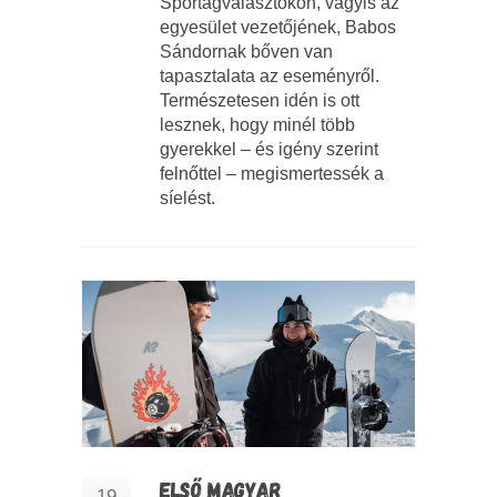
Sportágválasztókon, vagyis az
egyesület vezetőjének, Babos
Sándornak bőven van
tapasztalata az eseményről.
Természetesen idén is ott
lesznek, hogy minél több
gyerekkel – és igény szerint
felnőttel – megismertessék a
síelést.
ELSŐ MAGYAR
19