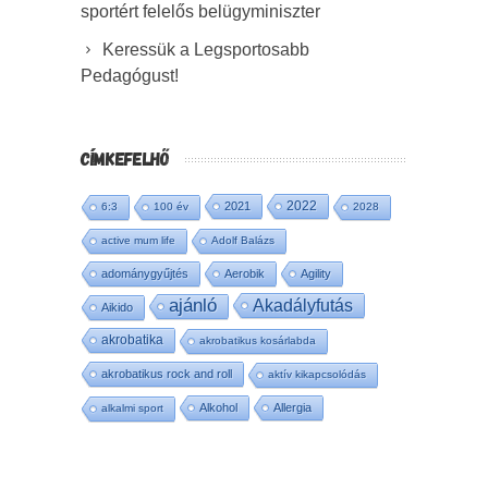
sportért felelős belügyminiszter
Keressük a Legsportosabb
Pedagógust!
CÍMKEFELHŐ
2022
2021
6:3
100 év
2028
active mum life
Adolf Balázs
adománygyűjtés
Aerobik
Agility
ajánló
Akadályfutás
Aikido
akrobatika
akrobatikus kosárlabda
akrobatikus rock and roll
aktív kikapcsolódás
Alkohol
Allergia
alkalmi sport