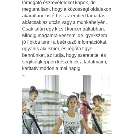
támogató észrevételeket kapok, de
megtanultam, hogy a közösségi oldalakon
akaratlanul is érheti az embert támadás,
akárcsak az utcán vagy a munkahelyén.
Csak talán egy kicsit koncentráltabban.
Mindig magamra veszem, de igyekszem
jó fiókba tenni a beérkező információkat,
ugyanis aki ismer, és régóta figyel
bennünket, az tudja, hogy szeretettel és
segítségképpen készülnek a tartalmaim,
karitatív módon a mai napig.