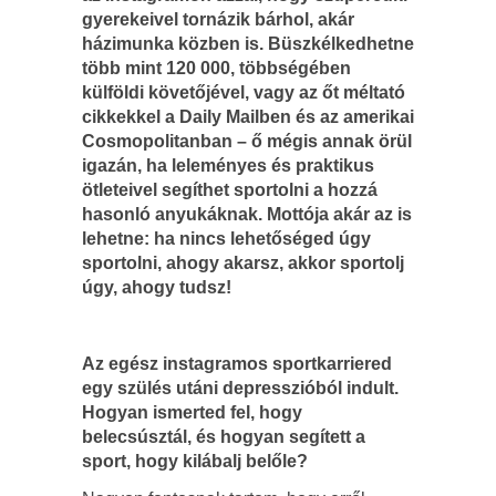
gyerekeivel tornázik bárhol, akár
házimunka közben is. Büszkélkedhetne
több mint 120 000, többségében
külföldi követőjével, vagy az őt méltató
cikkekkel a Daily Mailben és az amerikai
Cosmopolitanban – ő mégis annak örül
igazán, ha leleményes és praktikus
ötleteivel segíthet sportolni a hozzá
hasonló anyukáknak. Mottója akár az is
lehetne: ha nincs lehetőséged úgy
sportolni, ahogy akarsz, akkor sportolj
úgy, ahogy tudsz!
Az egész instagramos sportkarriered
egy szülés utáni depresszióból indult.
Hogyan ismerted fel, hogy
belecsúsztál, és hogyan segített a
sport, hogy kilábalj belőle?