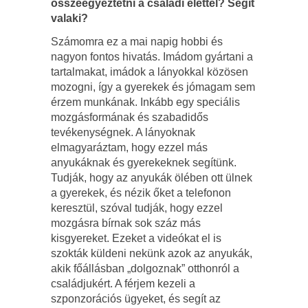
összeegyeztetni a családi élettel? Segít
valaki?
Számomra ez a mai napig hobbi és
nagyon fontos hivatás. Imádom gyártani a
tartalmakat, imádok a lányokkal közösen
mozogni, így a gyerekek és jómagam sem
érzem munkának. Inkább egy speciális
mozgásformának és szabadidős
tevékenységnek. A lányoknak
elmagyaráztam, hogy ezzel más
anyukáknak és gyerekeknek segítünk.
Tudják, hogy az anyukák ölében ott ülnek
a gyerekek, és nézik őket a telefonon
keresztül, szóval tudják, hogy ezzel
mozgásra bírnak sok száz más
kisgyereket. Ezeket a videókat el is
szokták küldeni nekünk azok az anyukák,
akik főállásban
„
dolgoznak” otthonról a
családjukért. A férjem kezeli a
szponzorációs ügyeket, és segít az