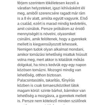
férjem szerintem tökéletesen kezeli a
váratlan helyzeteket, igazi kihívásként éli
meg, amiből szerencsére ragadt már rám
is a 8 év alatt, amióta együtt vagyunk. Első
a család, ezért is marad mindig kedvtelés,
amit csinálok. Persze próbálom az énidő
mennyiségét is növelni, olyasmiket
csinálni, amik felöltenek, hogy a gyerekek
mellett is kiegyensúlyozott lehessek.
Nemigen tudok olyan alkalmat mondani,
amikor tornázási lehetőség miattuk hiúsult
volna meg, mert akkor is kitalálok mókás
dolgokat, ha nincs kedvük egy-egy napon
közösen tornázni. Mozogni mindig van
lehetőség, otthon biztosan.
Palacsintasütés, takarítás, fűnyírás
közben is csak tornaeszközöket látok
magam körül: szinte bárhol, bármikor van
lehetőség a mozgásra, a gyerekek mellett
is. Persze nem kötelező minden szülőnek