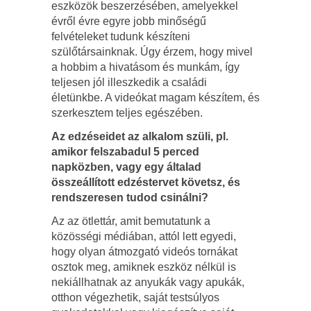
eszközök beszerzésében, amelyekkel
évről évre egyre jobb minőségű
felvételeket tudunk készíteni
szülőtársainknak. Úgy érzem, hogy mivel
a hobbim a hivatásom és munkám, így
teljesen jól illeszkedik a családi
életünkbe. A videókat magam készítem, és
szerkesztem teljes egészében.
Az edzéseidet az alkalom szüli, pl.
amikor felszabadul 5 perced
napközben, vagy egy általad
összeállított edzéstervet követsz, és
rendszeresen tudod csinálni?
Az az ötlettár, amit bemutatunk a
közösségi médiában, attól lett egyedi,
hogy olyan átmozgató videós tornákat
osztok meg, amiknek eszköz nélkül is
nekiállhatnak az anyukák vagy apukák,
otthon végezhetik, saját testsúlyos