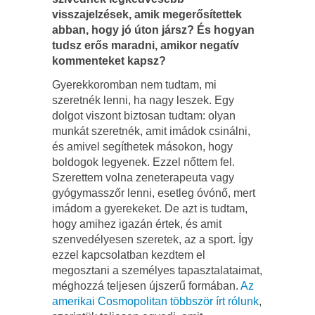
visszajelzések, amik megerősítettek
abban, hogy jó úton jársz? És hogyan
tudsz erős maradni, amikor negatív
kommenteket kapsz?
Gyerekkoromban nem tudtam, mi
szeretnék lenni, ha nagy leszek. Egy
dolgot viszont biztosan tudtam: olyan
munkát szeretnék, amit imádok csinálni,
és amivel segíthetek másokon, hogy
boldogok legyenek. Ezzel nőttem fel.
Szerettem volna zeneterapeuta vagy
gyógymasszőr lenni, esetleg óvónő, mert
imádom a gyerekeket. De azt is tudtam,
hogy amihez igazán értek, és amit
szenvedélyesen szeretek, az a sport. Így
ezzel kapcsolatban kezdtem el
megosztani a személyes tapasztalataimat,
méghozzá teljesen újszerű formában.
Az
amerikai Cosmopolitan többször írt rólunk
,