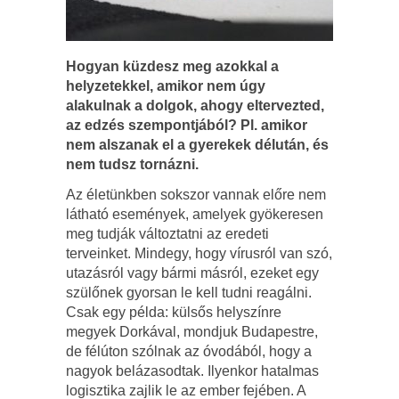
Hogyan küzdesz meg azokkal a
helyzetekkel, amikor nem úgy
alakulnak a dolgok, ahogy eltervezted,
az edzés szempontjából? Pl. amikor
nem alszanak el a gyerekek délután, és
nem tudsz tornázni.
Az életünkben sokszor vannak előre nem
látható események, amelyek gyökeresen
meg tudják változtatni az eredeti
terveinket. Mindegy, hogy vírusról van szó,
utazásról vagy bármi másról, ezeket egy
szülőnek gyorsan le kell tudni reagálni.
Csak egy példa: külsős helyszínre
megyek Dorkával, mondjuk Budapestre,
de félúton szólnak az óvodából, hogy a
nagyok belázasodtak. Ilyenkor hatalmas
logisztika zajlik le az ember fejében. A