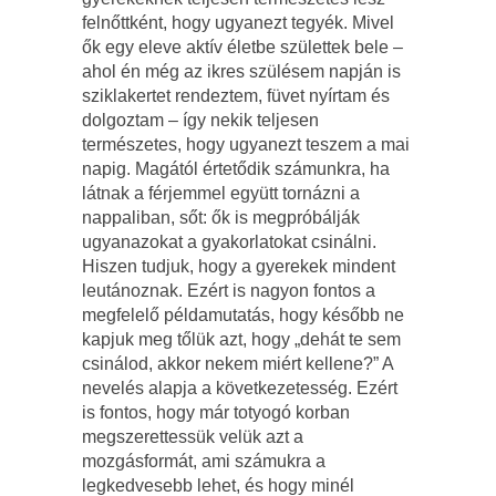
felnőttként, hogy ugyanezt tegyék. Mivel
ők egy eleve aktív életbe születtek bele
–
ahol én még az ikres szülésem napján is
sziklakertet rendeztem, füvet nyírtam és
dolgoztam
–
így nekik teljesen
természetes, hogy ugyanezt teszem a mai
napig. Magától értetődik számunkra, ha
látnak a férjemmel együtt tornázni a
nappaliban, sőt: ők is megpróbálják
ugyanazokat a gyakorlatokat csinálni.
Hiszen tudjuk, hogy a gyerekek mindent
leutánoznak. Ezért is nagyon fontos a
megfelelő példamutatás, hogy később ne
kapjuk meg tőlük azt, hogy
„
dehát te sem
csinálod, akkor nekem miért kellene?” A
nevelés alapja a következetesség. Ezért
is fontos, hogy már totyogó korban
megszerettessük velük azt a
mozgásformát, ami számukra a
legkedvesebb lehet, és hogy minél