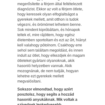
megerősítette a férjem által feltételezett
diagnózist. Ekkor az volt a férjem ötlete,
hogy keressek olyan elfoglaltságot a
gyerekek mellett, amit otthon is tudok
végezni, és örömömet lelhetem benne.
Sok mindent kipróbáltam, és hónapok
teltek el, mire rájöttem, hogy egész
életemben sportoltam és ezt az űrt, hiányt
kell valahogy pótolnom. Csakhogy erre
sehol sem találtam megoldást, és innen
indult az ötlet, hogy elkezdjek én magam
ötleteket gyártani olyanoknak, akik
hasonló helyzetben vannak. Akik
mozognának, de nem tudják, hogyan
lehetne ezt gyerekek mellett
megvalósítani.
Sokszor elmondtad, hogy azért
posztolsz, hogy segíts a hozzád
hasonló anyukáknak. Mik voltak a
szívednek legkedvesebb