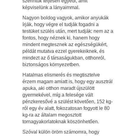
szerintük teljesen egyedi, amit
képviselünk a lányaimmal.
Nagyon boldog vagyok, amikor anyukák
írják, hogy végre el tudják fogadni a
testüket szülés után, mert tudják: nem az a
fontos, hogy néznek ki, hanem hogy
mindent megtesznek az egészségükért,
példát mutatva ezzel gyerekeiknek, és
mindezt az ő társaságukban, otthonról,
biztonságos környezetben.
Hatalmas elismerés és megtisztelve
érzem magam amiatt is, hogy egy ausztrál
apuka, aki otthon maradt újszülött
gyermekével, míg a felesége vált
pénzkeresővé a szülést követően, 152 kg-
ról egy év alatt, fokozatosan fogyott le 80
kg-ra az általam megosztott
tornagyakorlatoknak köszönhetően.
Szóval külön öröm számomra, hogy