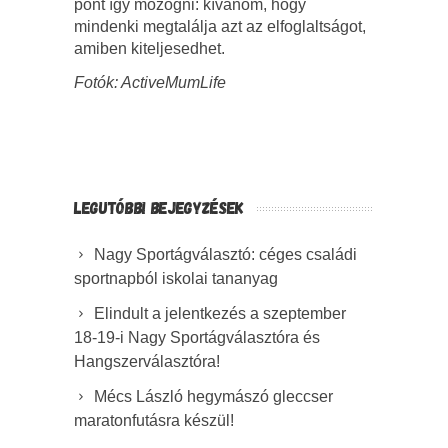
pont így mozogni: kívánom, hogy
mindenki megtalálja azt az elfoglaltságot,
amiben kiteljesedhet.
Fotók: ActiveMumLife
LEGUTÓBBI BEJEGYZÉSEK
Nagy Sportágválasztó: céges családi
sportnapból iskolai tananyag
Elindult a jelentkezés a szeptember
18-19-i Nagy Sportágválasztóra és
Hangszerválasztóra!
Mécs László hegymászó gleccser
maratonfutásra készül!