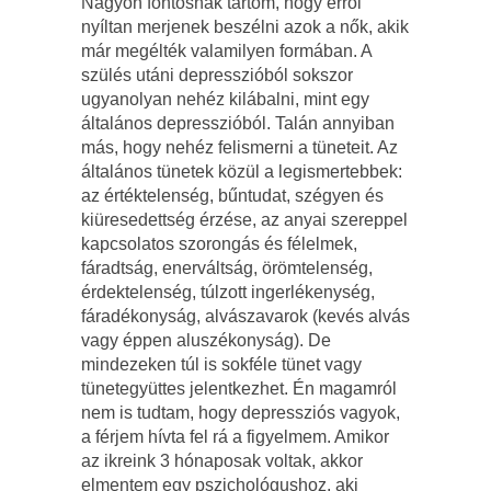
Nagyon fontosnak tartom, hogy erről
nyíltan merjenek beszélni azok a nők, akik
már megélték valamilyen formában. A
szülés utáni depresszióból sokszor
ugyanolyan nehéz kilábalni, mint egy
általános depresszióból. Talán annyiban
más, hogy nehéz felismerni a tüneteit. Az
általános tünetek közül a legismertebbek:
az értéktelenség, bűntudat, szégyen és
kiüresedettség érzése, az anyai szereppel
kapcsolatos szorongás és félelmek,
fáradtság, enerváltság, örömtelenség,
érdektelenség, túlzott ingerlékenység,
fáradékonyság, alvászavarok (kevés alvás
vagy éppen aluszékonyság). De
mindezeken túl is sokféle tünet vagy
tünetegyüttes jelentkezhet. Én magamról
nem is tudtam, hogy depressziós vagyok,
a férjem hívta fel rá a figyelmem. Amikor
az ikreink 3 hónaposak voltak, akkor
elmentem egy pszichológushoz, aki