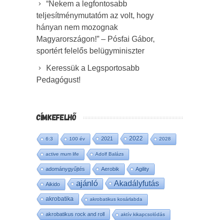
“Nekem a legfontosabb
teljesítménymutatóm az volt, hogy
hányan nem mozognak
Magyarországon!” – Pósfai Gábor,
sportért felelős belügyminiszter
Keressük a Legsportosabb
Pedagógust!
CÍMKEFELHŐ
2022
2021
6:3
100 év
2028
active mum life
Adolf Balázs
adománygyűjtés
Aerobik
Agility
ajánló
Akadályfutás
Aikido
akrobatika
akrobatikus kosárlabda
akrobatikus rock and roll
aktív kikapcsolódás