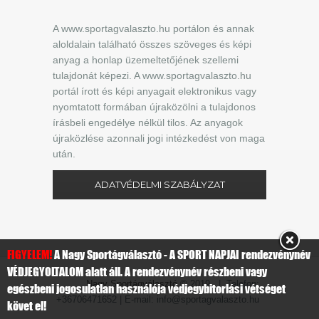
A www.sportagvalaszto.hu portálon és annak
aloldalain található összes szöveges és képi
anyag a honlap üzemeltetőjének szellemi
tulajdonát képezi. A www.sportagvalaszto.hu
portál írott és képi anyagait elektronikus vagy
nyomtatott formában újraközölni a tulajdonos
írásbeli engedélye nélkül tilos. Az anyagok
újraközlése azonnali jogi intézkedést von maga
után.
ADATVÉDELMI SZABÁLYZAT
FIGYELEM!
A Nagy Sportágválasztó - A SPORT NAPJAI rendezvénynév
VÉDJEGYOLTALOM alatt áll. A rendezvénynév részbeni vagy
Nagy Sportágválasztó
© 2019 | Telefon:
egészbeni jogosulatlan használója védjegybitorlási vétséget
+36706471652 | E-mail: info@sportagvalaszto.hu
követ el!