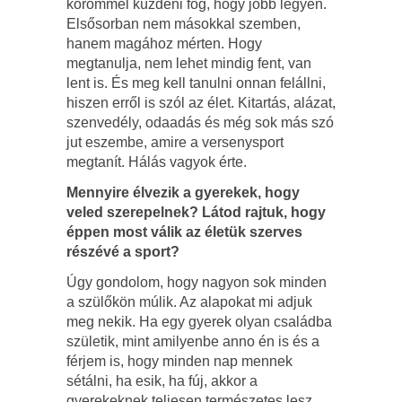
körömmel küzdeni fog, hogy jobb legyen.
Elsősorban nem másokkal szemben,
hanem magához mérten. Hogy
megtanulja, nem lehet mindig fent, van
lent is. És meg kell tanulni onnan felállni,
hiszen erről is szól az élet. Kitartás, alázat,
szenvedély, odaadás és még sok más szó
jut eszembe, amire a versenysport
megtanít. Hálás vagyok érte.
Mennyire élvezik a gyerekek, hogy
veled szerepelnek? Látod rajtuk, hogy
éppen most válik az életük szerves
részévé a sport?
Úgy gondolom, hogy nagyon sok minden
a szülőkön múlik. Az alapokat mi adjuk
meg nekik. Ha egy gyerek olyan családba
születik, mint amilyenbe anno én is és a
férjem is, hogy minden nap mennek
sétálni, ha esik, ha fúj, akkor a
gyerekeknek teljesen természetes lesz