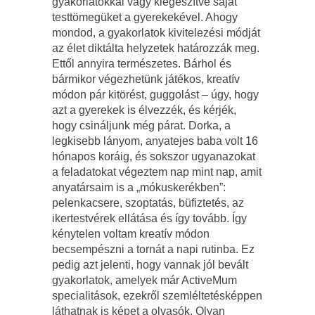
gyakorlatokkal vagy kiegészítve saját
testtömegüket a gyerekekével. Ahogy
mondod, a gyakorlatok kivitelezési módját
az élet diktálta helyzetek határozzák meg.
Ettől annyira természetes. Bárhol és
bármikor végezhetünk játékos, kreatív
módon pár kitörést, guggolást
–
úgy, hogy
azt a gyerekek is élvezzék, és kérjék,
hogy csináljunk még párat. Dorka, a
legkisebb lányom, anyatejes baba volt 16
hónapos koráig, és sokszor ugyanazokat
a feladatokat végeztem nap mint nap, amit
anyatársaim is a
„
mókuskerékben”:
pelenkacsere, szoptatás, büfiztetés, az
ikertestvérek ellátása és így tovább. Így
kénytelen voltam kreatív módon
becsempészni a tornát a napi rutinba. Ez
pedig azt jelenti, hogy vannak jól bevált
gyakorlatok, amelyek már ActiveMum
specialitások, ezekről szemléltetésképpen
láthatnak is képet a olvasók. Olyan