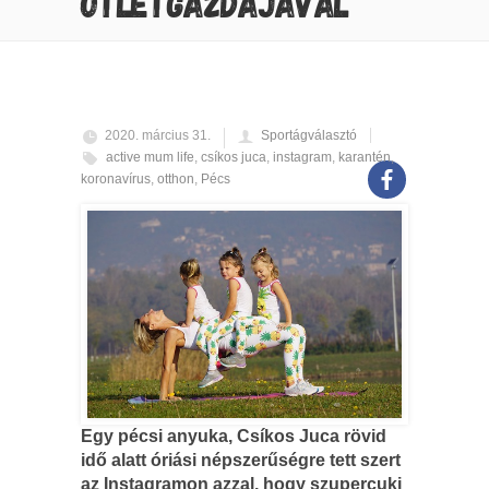
ÖTLETGAZDÁJÁVAL
2020. március 31.
Sportágválasztó
active mum life
,
csíkos juca
,
instagram
,
karantén
,
koronavírus
,
otthon
,
Pécs
Egy pécsi anyuka, Csíkos Juca rövid
idő alatt óriási népszerűségre tett szert
az Instagramon azzal, hogy szupercuki