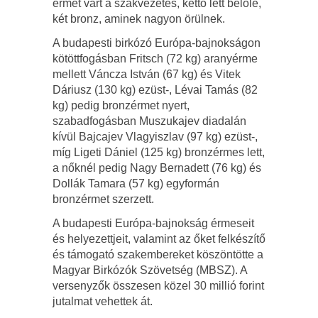
érmet várt a szakvezetés, kettő lett belőle,
két bronz, aminek nagyon örülnek.
A budapesti birkózó Európa-bajnokságon
kötöttfogásban Fritsch (72 kg) aranyérme
mellett Váncza István (67 kg) és Vitek
Dáriusz (130 kg) ezüst-, Lévai Tamás (82
kg) pedig bronzérmet nyert,
szabadfogásban Muszukajev diadalán
kívül Bajcajev Vlagyiszlav (97 kg) ezüst-,
míg Ligeti Dániel (125 kg) bronzérmes lett,
a nőknél pedig Nagy Bernadett (76 kg) és
Dollák Tamara (57 kg) egyformán
bronzérmet szerzett.
A budapesti Európa-bajnokság érmeseit
és helyezettjeit, valamint az őket felkészítő
és támogató szakembereket köszöntötte a
Magyar Birkózók Szövetség (MBSZ). A
versenyzők összesen közel 30 millió forint
jutalmat vehettek át.