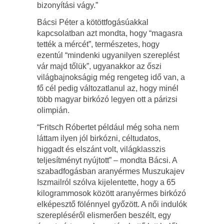
bizonyítási vágy.”
Bácsi Péter a kötöttfogásúakkal
kapcsolatban azt mondta, hogy “magasra
tették a mércét”, természetes, hogy
ezentúl “mindenki ugyanilyen szereplést
vár majd tőlük”, ugyanakkor az őszi
világbajnokságig még rengeteg idő van, a
fő cél pedig változatlanul az, hogy minél
több magyar birkózó legyen ott a párizsi
olimpián.
“Fritsch Róbertet például még soha nem
láttam ilyen jól birkózni, céltudatos,
higgadt és elszánt volt, világklasszis
teljesítményt nyújtott” – mondta Bácsi. A
szabadfogásban aranyérmes Muszukajev
Iszmailról szólva kijelentette, hogy a 65
kilogrammosok között aranyérmes birkózó
elképesztő fölénnyel győzött. A női indulók
szerepléséről elismerően beszélt, egy