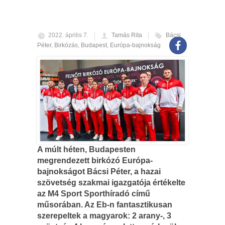
2022. április 7.
Tamás Rita
Bácsi
Péter
,
Birkózás
,
Budapest
,
Európa-bajnokság
A múlt héten, Budapesten
megrendezett birkózó Európa-
bajnokságot Bácsi Péter, a hazai
szövetség szakmai igazgatója értékelte
az M4 Sport Sporthíradó című
műsorában. Az Eb-n fantasztikusan
szerepeltek a magyarok: 2 arany-, 3