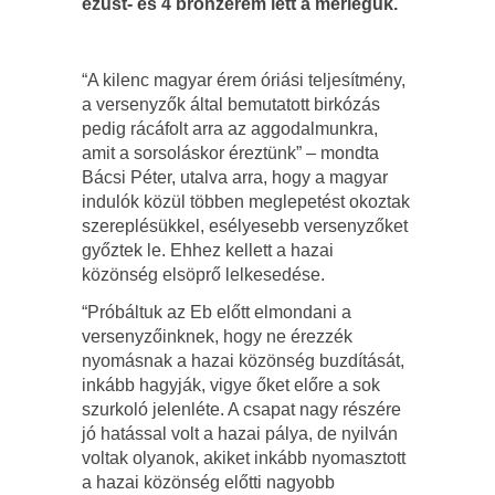
ezüst- és 4 bronzérem lett a mérlegük.
“A kilenc magyar érem óriási teljesítmény,
a versenyzők által bemutatott birkózás
pedig rácáfolt arra az aggodalmunkra,
amit a sorsoláskor éreztünk” – mondta
Bácsi Péter, utalva arra, hogy a magyar
indulók közül többen meglepetést okoztak
szereplésükkel, esélyesebb versenyzőket
győztek le. Ehhez kellett a hazai
közönség elsöprő lelkesedése.
“Próbáltuk az Eb előtt elmondani a
versenyzőinknek, hogy ne érezzék
nyomásnak a hazai közönség buzdítását,
inkább hagyják, vigye őket előre a sok
szurkoló jelenléte. A csapat nagy részére
jó hatással volt a hazai pálya, de nyilván
voltak olyanok, akiket inkább nyomasztott
a hazai közönség előtti nagyobb