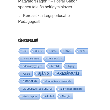
Magyarországon!” – Pósfai Gábor,
sportért felelős belügyminiszter
Keressük a Legsportosabb
Pedagógust!
CÍMKEFELHŐ
2022
2021
6:3
100 év
2028
active mum life
Adolf Balázs
adománygyűjtés
Aerobik
Agility
ajánló
Akadályfutás
Aikido
akrobatika
akrobatikus kosárlabda
akrobatikus rock and roll
aktív kikapcsolódás
Alkohol
Allergia
alkalmi sport