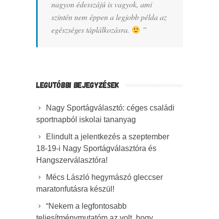
nagyon édesszájú is vagyok, ami
szintén nem éppen a legjobb példa az
egészséges táplálkozásra.
”
LEGUTÓBBI BEJEGYZÉSEK
Nagy Sportágválasztó: céges családi
sportnapból iskolai tananyag
Elindult a jelentkezés a szeptember
18-19-i Nagy Sportágválasztóra és
Hangszerválasztóra!
Mécs László hegymászó gleccser
maratonfutásra készül!
“Nekem a legfontosabb
teljesítménymutatóm az volt, hogy