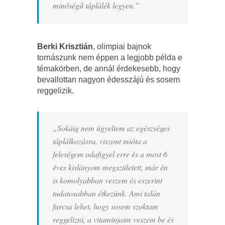
minőségű táplálék legyen.”
Berki Krisztián
, olimpiai bajnok
tornászunk nem éppen a legjobb példa e
témakörben, de annál érdekesebb, hogy
bevallottan nagyon édesszájú és sosem
reggelizik.
„Sokáig nem ügyeltem az egészséges
táplálkozásra, viszont mióta a
feleségem odafigyel erre és a most 6
éves kislányom megszületett, már én
is komolyabban veszem és eszerint
tudatosabban étkezünk. Ami talán
furcsa lehet, hogy sosem szoktam
reggelizni, a vitaminjaim veszem be és