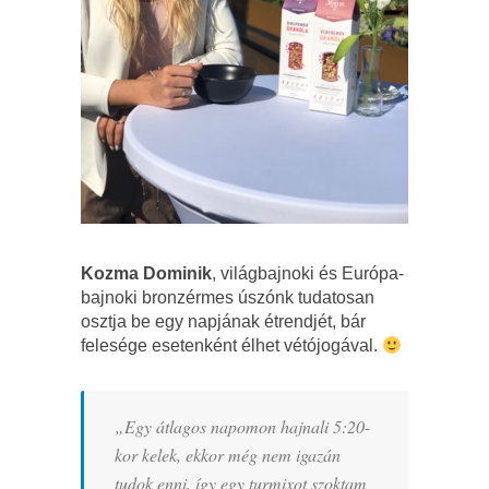
Kozma Dominik
, világbajnoki és Európa-
bajnoki bronzérmes úszónk tudatosan
osztja be egy napjának étrendjét, bár
felesége esetenként élhet vétójogával.
„Egy átlagos napomon hajnali 5:20-
kor kelek, ekkor még nem igazán
tudok enni, így egy turmixot szoktam