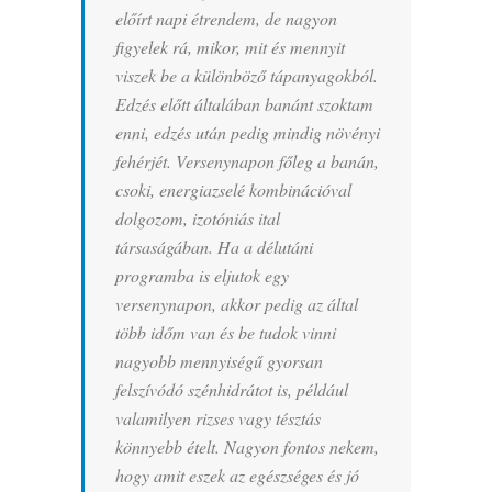
előírt napi étrendem, de nagyon
figyelek rá, mikor, mit és mennyit
viszek be a különböző tápanyagokból.
Edzés előtt általában banánt szoktam
enni, edzés után pedig mindig növényi
fehérjét. Versenynapon főleg a banán,
csoki, energiazselé kombinációval
dolgozom, izotóniás ital
társaságában. Ha a délutáni
programba is eljutok egy
versenynapon, akkor pedig az által
több időm van és be tudok vinni
nagyobb mennyiségű gyorsan
felszívódó szénhidrátot is, például
valamilyen rizses vagy tésztás
könnyebb ételt. Nagyon fontos nekem,
hogy amit eszek az egészséges és jó