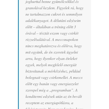
joghurttal benne gyümölcsökkel és
granolával kezdem. Figyelek rá, hogy
ne tartalmazzon cukrot és semmilyen
adalékanyagot. A délutáni edzéseim
előtt – általában a tréning előtt 3
órával – tésztát eszem vagy csirkét
rizzsel/salátával. A meccsnapokon
nincs meghatározva és előírva, hogy
mit együnk, de én szeretek ügyelni
arra, hogy ilyenkor olyan ételeket
egyek, melyek megfelelő energiát
biztosítanak a mérkőzéshez, például
bolognait vagy csirkemellet. A meccs
előtt egy banán vagy energiaszelet
szerepel még a „programban”. A
konditermi edzések után az én bevált
receptem az energiapótlásra, a
fehérjeturmix. Nem mondanám, hogy