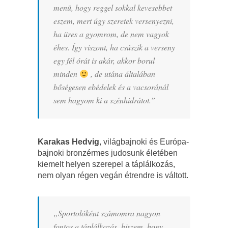
menü, hogy reggel sokkal kevesebbet
eszem, mert úgy szeretek versenyezni,
ha üres a gyomrom, de nem vagyok
éhes. Így viszont, ha csúszik a verseny
egy fél órát is akár, akkor borul
minden
, de utána általában
bőségesen ebédelek és a vacsoránál
sem hagyom ki a szénhidrátot.”
Karakas Hedvig
, világbajnoki és Európa-
bajnoki bronzérmes judosunk életében
kiemelt helyen szerepel a táplálkozás,
nem olyan régen vegán étrendre is váltott.
„Sportolóként számomra nagyon
fontos a táplálkozás, hiszem, hogy