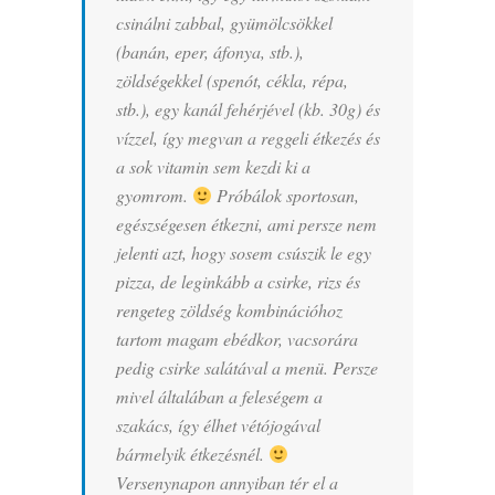
csinálni zabbal, gyümölcsökkel
(banán, eper, áfonya, stb.),
zöldségekkel (spenót, cékla, répa,
stb.), egy kanál fehérjével (kb. 30g) és
vízzel, így megvan a reggeli étkezés és
a sok vitamin sem kezdi ki a
gyomrom.
Próbálok sportosan,
egészségesen étkezni, ami persze nem
jelenti azt, hogy sosem csúszik le egy
pizza, de leginkább a csirke, rizs és
rengeteg zöldség kombinációhoz
tartom magam ebédkor, vacsorára
pedig csirke salátával a menü. Persze
mivel általában a feleségem a
szakács, így élhet vétójogával
bármelyik étkezésnél.
Versenynapon annyiban tér el a