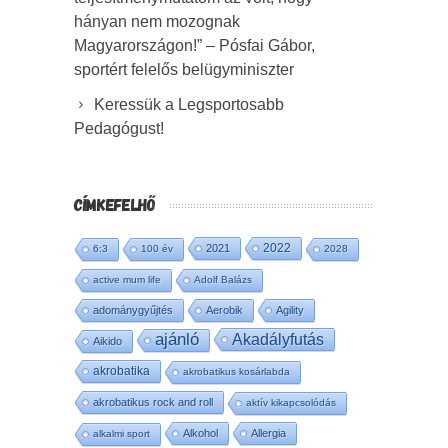
hányan nem mozognak
Magyarországon!” – Pósfai Gábor,
sportért felelős belügyminiszter
Keressük a Legsportosabb
Pedagógust!
CÍMKEFELHŐ
2022
2021
6:3
100 év
2028
active mum life
Adolf Balázs
adománygyűjtés
Aerobik
Agility
ajánló
Akadályfutás
Aikido
akrobatika
akrobatikus kosárlabda
akrobatikus rock and roll
aktív kikapcsolódás
Alkohol
Allergia
alkalmi sport