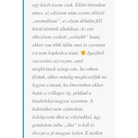
egy kávét iszom csak. Előírt étrendem
nincs, az edzésem után eszem először
„normálisan”, ez olyan délután fél1
körül történik általában. Az esti
étkezésem szokott „erősebb” lenni,
ekkor van több időm enni és szeretem
ezt nem kapkodva tenni.
Igazából
vacsorára azt eszem, amit
megkívánok aznap este, ha otthon
főzünk, akkor mindig megbeszéljük mi
legyen a menü, ha étteremben akkor
határ a csillagos ég, például a
húsételeket nagyon szeretem. A
kalóriákat nem számolom,
ledolgozom őket az edzésekkel, úgy
gondolom néha „élni” is kell és
élvezni a jó magyar ízeket. E mellett