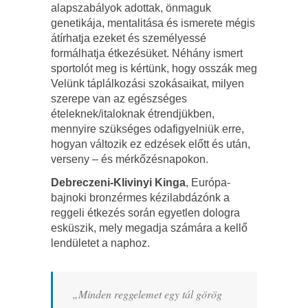
alapszabályok adottak, önmaguk
genetikája, mentalitása és ismerete mégis
átírhatja ezeket és személyessé
formálhatja étkezésüket. Néhány ismert
sportolót meg is kértünk, hogy osszák meg
Velünk táplálkozási szokásaikat, milyen
szerepe van az egészséges
ételeknek/italoknak étrendjükben,
mennyire szükséges odafigyelniük erre,
hogyan változik ez edzések előtt és után,
verseny – és mérkőzésnapokon.
Debreczeni-Klivinyi Kinga
, Európa-
bajnoki bronzérmes kézilabdázónk a
reggeli étkezés során egyetlen dologra
esküszik, mely megadja számára a kellő
lendületet a naphoz.
„Minden reggelemet egy tál görög