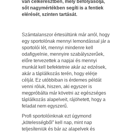
van célkeresztben, mely befolyásolja,
sőt nagymértékben segíti is a fentiek
elérését, szinten tartását.
Számtalanszor értesültünk már arról, hogy
egy sportolónak mennyi lemondással jár a
sportolói lét, mennyi mindenre kell
odafigyelnie, mennyire szabályszerűek,
előre tervezettek a napjai és mennyi
munkát kell befektetnie akár az edzések,
akár a táplálkozás terén, hogy elérje
célját. Ez utóbbiban is érdemes példát
venni róluk, hiszen, aki egyszer is
megpróbálta már követni az egészséges
táplálkozás alapelveit, rájöhetett, hogy a
feladat nem egyszerű.
Profi sportolóinknak ezt úgymond
„kötelességből” kell nap, mint nap
teljesíteniük és bár az alapelvek és