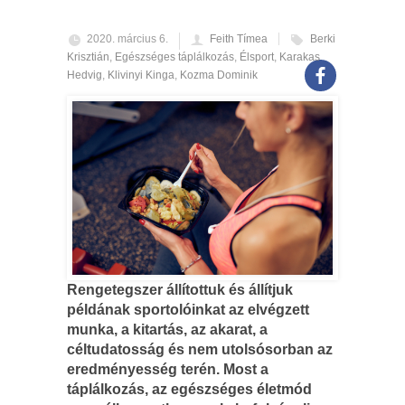
2020. március 6.
Feith Tímea
Berki
Krisztián
,
Egészséges táplálkozás
,
Élsport
,
Karakas
Hedvig
,
Klivinyi Kinga
,
Kozma Dominik
Rengetegszer állítottuk és állítjuk
példának sportolóinkat az elvégzett
munka, a kitartás, az akarat, a
céltudatosság és nem utolsósorban az
eredményesség terén. Most a
táplálkozás, az egészséges életmód