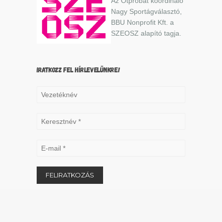
Az Ötpróbát koordináló
Nagy Sportágválasztó,
BBU Nonprofit Kft. a
SZEOSZ alapító tagja.
IRATKOZZ FEL HÍRLEVELÜNKRE!