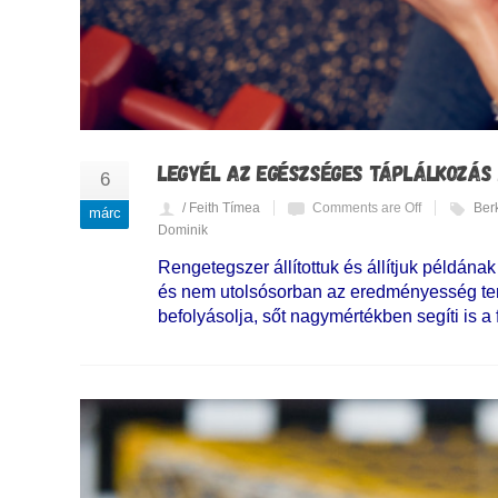
LEGYÉL AZ EGÉSZSÉGES TÁPLÁLKOZÁS
6
/ Feith Tímea
Comments are Off
Berk
márc
Dominik
Rengetegszer állítottuk és állítjuk példának
és nem utolsósorban az eredményesség ter
befolyásolja, sőt nagymértékben segíti is a f