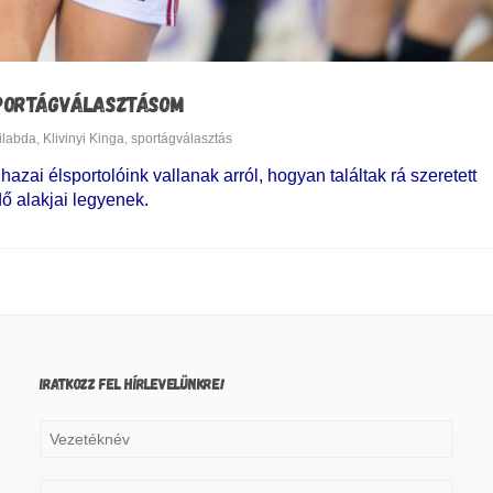
 SPORTÁGVÁLASZTÁSOM
ilabda
,
Klivinyi Kinga
,
sportágválasztás
zai élsportolóink vallanak arról, hogyan találtak rá szeretett
ő alakjai legyenek.
IRATKOZZ FEL HÍRLEVELÜNKRE!