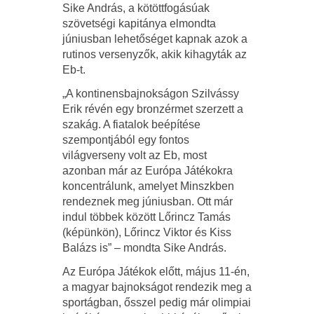
Sike András, a kötöttfogásúak
szövetségi kapitánya elmondta
júniusban lehetőséget kapnak azok a
rutinos versenyzők, akik kihagyták az
Eb-t.
„A kontinensbajnokságon Szilvássy
Erik révén egy bronzérmet szerzett a
szakág. A fiatalok beépítése
szempontjából egy fontos
világverseny volt az Eb, most
azonban már az Európa Játékokra
koncentrálunk, amelyet Minszkben
rendeznek meg júniusban. Ott már
indul többek között Lőrincz Tamás
(képünkön), Lőrincz Viktor és Kiss
Balázs is” – mondta Sike András.
Az Európa Játékok előtt, május 11-én,
a magyar bajnokságot rendezik meg a
sportágban, ősszel pedig már olimpiai