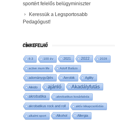
sportért felelős belügyminiszter
Keressük a Legsportosabb
Pedagógust!
CÍMKEFELHŐ
2022
2021
6:3
100 év
2028
active mum life
Adolf Balázs
adománygyűjtés
Aerobik
Agility
ajánló
Akadályfutás
Aikido
akrobatika
akrobatikus kosárlabda
akrobatikus rock and roll
aktív kikapcsolódás
Alkohol
Allergia
alkalmi sport