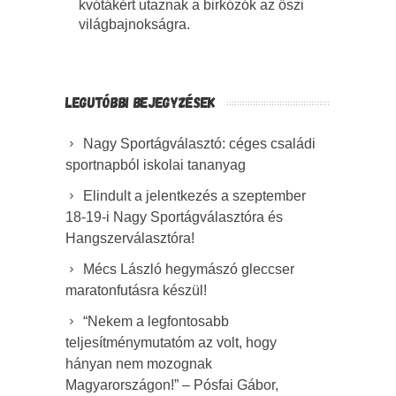
kvótákért utaznak a birkózók az őszi
világbajnokságra.
LEGUTÓBBI BEJEGYZÉSEK
Nagy Sportágválasztó: céges családi
sportnapból iskolai tananyag
Elindult a jelentkezés a szeptember
18-19-i Nagy Sportágválasztóra és
Hangszerválasztóra!
Mécs László hegymászó gleccser
maratonfutásra készül!
“Nekem a legfontosabb
teljesítménymutatóm az volt, hogy
hányan nem mozognak
Magyarországon!” – Pósfai Gábor,