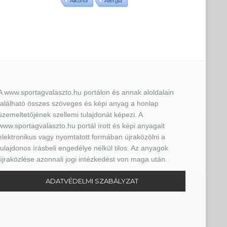
Alkohol
Allergia
A www.sportagvalaszto.hu portálon és annak aloldalain
található összes szöveges és képi anyag a honlap
üzemeltetőjének szellemi tulajdonát képezi. A
www.sportagvalaszto.hu portál írott és képi anyagait
elektronikus vagy nyomtatott formában újraközölni a
tulajdonos írásbeli engedélye nélkül tilos. Az anyagok
újraközlése azonnali jogi intézkedést von maga után.
ADATVÉDELMI SZABÁLYZAT