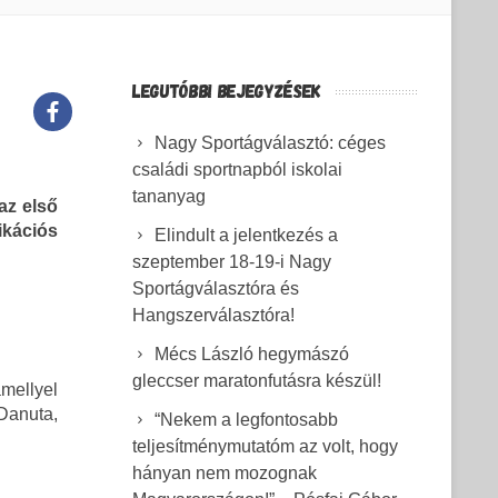
LEGUTÓBBI BEJEGYZÉSEK
Nagy Sportágválasztó: céges
családi sportnapból iskolai
tananyag
az első
ikációs
Elindult a jelentkezés a
szeptember 18-19-i Nagy
Sportágválasztóra és
Hangszerválasztóra!
Mécs László hegymászó
gleccser maratonfutásra készül!
mellyel
Danuta,
“Nekem a legfontosabb
teljesítménymutatóm az volt, hogy
hányan nem mozognak