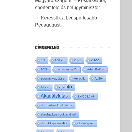
Magyarországon!” – Pósfai Gábor,
sportért felelős belügyminiszter
Keressük a Legsportosabb
Pedagógust!
CÍMKEFELHŐ
2022
2021
6:3
100 év
2028
active mum life
Adolf Balázs
adománygyűjtés
Aerobik
Agility
ajánló
Aikido
Akadályfutás
akrobatika
akrobatikus kosárlabda
akrobatikus rock and roll
aktív kikapcsolódás
alkalmi sport