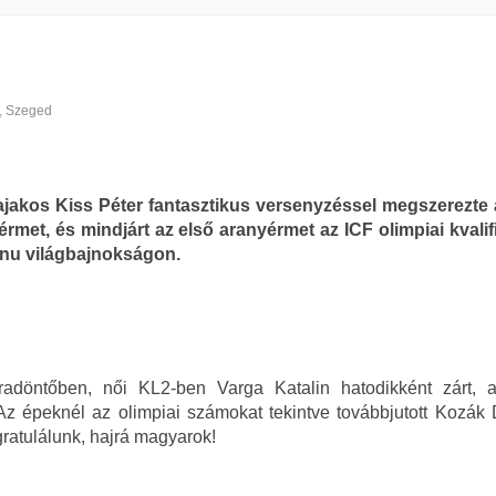
,
Szeged
jakos Kiss Péter fantasztikus versenyzéssel megszerezte 
rmet, és mindjárt az első aranyérmet az ICF olimpiai kvalif
enu világbajnokságon.
adöntőben, női KL2-ben Varga Katalin hatodikként zárt, a
z épeknél az olimpiai számokat tekintve továbbjutott Kozák 
ratulálunk, hajrá magyarok!