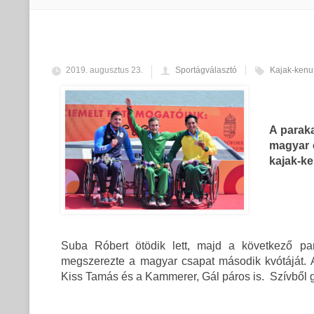
2019. augusztus 23.
Sportágválasztó
Kajak-kenu
A paraka
magyar é
kajak-k
Suba Róbert ötödik lett, majd a következő par
megszerezte a magyar csapat második kvótáját. A
Kiss Tamás és a Kammerer, Gál páros is. Szívből g