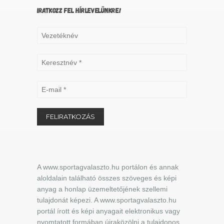
IRATKOZZ FEL HÍRLEVELÜNKRE!
A www.sportagvalaszto.hu portálon és annak
aloldalain található összes szöveges és képi
anyag a honlap üzemeltetőjének szellemi
tulajdonát képezi. A www.sportagvalaszto.hu
portál írott és képi anyagait elektronikus vagy
nyomtatott formában újraközölni a tulajdonos