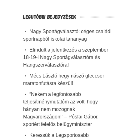
LEGUTÓBBI BEJEGYZÉSEK
Nagy Sportágválasztó: céges családi
sportnapból iskolai tananyag
Elindult a jelentkezés a szeptember
18-19-i Nagy Sportágválasztóra és
Hangszerválasztóra!
Mécs László hegymászó gleccser
maratonfutásra készül!
“Nekem a legfontosabb
teljesítménymutatóm az volt, hogy
hányan nem mozognak
Magyarországon!” – Pósfai Gábor,
sportért felelős belügyminiszter
Keressük a Legsportosabb