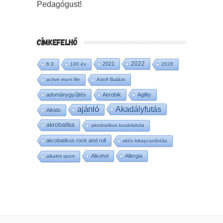
Pedagógust!
CÍMKEFELHŐ
2022
2021
6:3
100 év
2028
active mum life
Adolf Balázs
adománygyűjtés
Aerobik
Agility
ajánló
Akadályfutás
Aikido
akrobatika
akrobatikus kosárlabda
akrobatikus rock and roll
aktív kikapcsolódás
Alkohol
Allergia
alkalmi sport