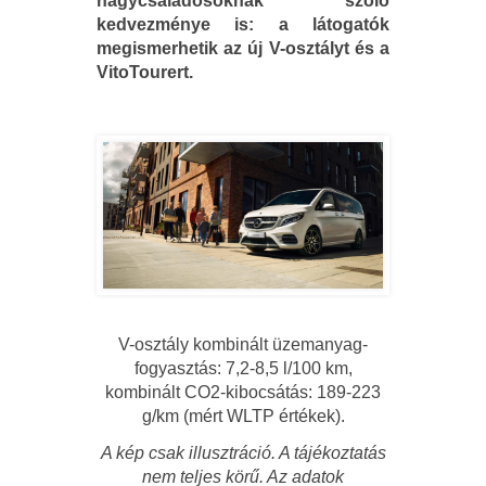
nagycsaládosoknak szóló
kedvezménye is: a látogatók
megismerhetik az új V-osztályt és a
VitoTourert.
V-osztály kombinált üzemanyag-
fogyasztás: 7,2-8,5 l/100 km,
kombinált CO
2
-kibocsátás: 189-223
g/km (mért WLTP értékek).
A kép csak illusztráció. A tájékoztatás
nem teljes körű. Az adatok