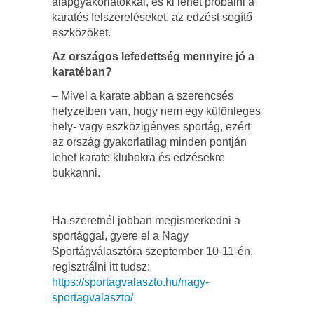
alapgyakorlatokkal, és ki lehet próbálni a
karatés felszereléseket, az edzést segítő
eszközöket.
Az országos lefedettség mennyire jó a
karatéban?
– Mivel a karate abban a szerencsés
helyzetben van, hogy nem egy különleges
hely- vagy eszközigényes sportág, ezért
az ország gyakorlatilag minden pontján
lehet karate klubokra és edzésekre
bukkanni.
Ha szeretnél jobban megismerkedni a
sportággal, gyere el a Nagy
Sportágválasztóra szeptember 10-11-én,
regisztrálni itt tudsz:
https://sportagvalaszto.hu/nagy-
sportagvalaszto/