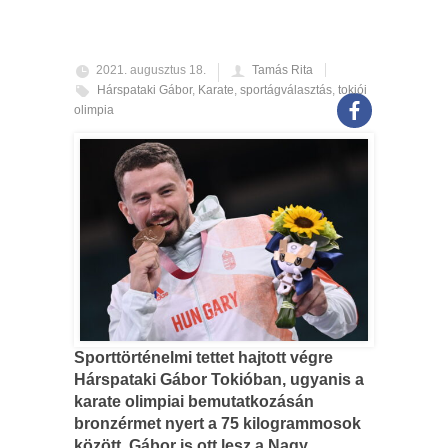
2021. augusztus 18.
Tamás Rita
Hárspataki Gábor
,
Karate
,
sportágválasztás
,
tokiói
olimpia
Sporttörténelmi tettet hajtott végre
Hárspataki Gábor Tokióban, ugyanis a
karate olimpiai bemutatkozásán
bronzérmet nyert a 75 kilogrammosok
között. Gábor is ott lesz a Nagy