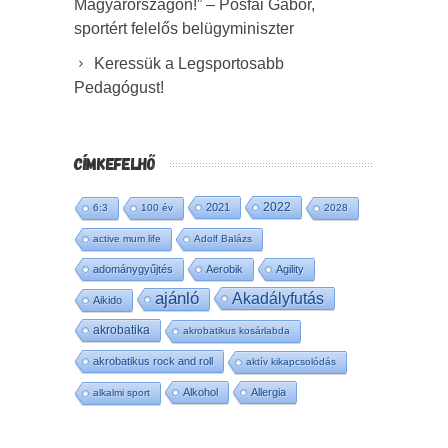
Magyarországon!” – Pósfai Gábor,
sportért felelős belügyminiszter
Keressük a Legsportosabb
Pedagógust!
CÍMKEFELHŐ
2022
2021
6:3
100 év
2028
active mum life
Adolf Balázs
adománygyűjtés
Aerobik
Agility
ajánló
Akadályfutás
Aikido
akrobatika
akrobatikus kosárlabda
akrobatikus rock and roll
aktív kikapcsolódás
Alkohol
Allergia
alkalmi sport