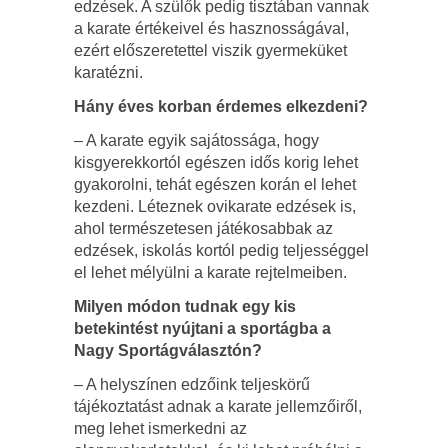
edzések. A szülők pedig tisztában vannak
a karate értékeivel és hasznosságával,
ezért előszeretettel viszik gyermeküket
karatézni.
Hány éves korban érdemes elkezdeni?
– A karate egyik sajátossága, hogy
kisgyerekkortól egészen idős korig lehet
gyakorolni, tehát egészen korán el lehet
kezdeni. Léteznek ovikarate edzések is,
ahol természetesen játékosabbak az
edzések, iskolás kortól pedig teljességgel
el lehet mélyülni a karate rejtelmeiben.
Milyen módon tudnak egy kis
betekintést nyújtani a sportágba a
Nagy Sportágválasztón?
– A helyszínen edzőink teljeskörű
tájékoztatást adnak a karate jellemzőiről,
meg lehet ismerkedni az