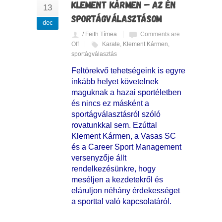
KLEMENT KÁRMEN – AZ ÉN
13
SPORTÁGVÁLASZTÁSOM
dec
/ Feith Tímea
Comments are
Off
Karate
,
Klement Kármen
,
sportágválasztás
Feltörekvő tehetségeink is egyre
inkább helyet követelnek
maguknak a hazai sportéletben
és nincs ez másként a
sportágválasztásról szóló
rovatunkkal sem. Ezúttal
Klement Kármen, a Vasas SC
és a Career Sport Management
versenyzője állt
rendelkezésünkre, hogy
meséljen a kezdetekről és
eláruljon néhány érdekességet
a sporttal való kapcsolatáról.