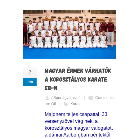
MAGYAR ÉRMEK VÁRHATÓK
7
A KOROSZTÁLYOS KARATE
febr
EB-N
/ Sportágválasztó
Comments
are Off
Karate
Majdnem teljes csapattal, 33
versenyzővel vág neki a
korosztályos magyar válogatott
a dániai Aalborgban péntektől