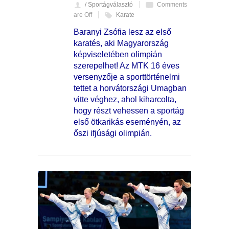
/ Sportágválasztó
Comments
are Off
Karate
Baranyi Zsófia lesz az első
karatés, aki Magyarország
képviseletében olimpián
szerepelhet! Az MTK 16 éves
versenyzője a sporttörténelmi
tettet a horvátországi Umagban
vitte véghez, ahol kiharcolta,
hogy részt vehessen a sportág
első ötkarikás eseményén, az
őszi ifjúsági olimpián.