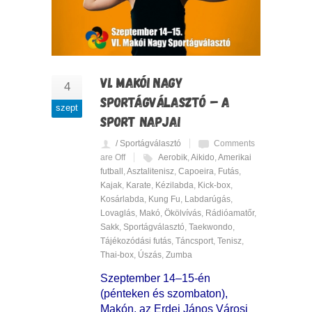
VI. MAKÓI NAGY
4
SPORTÁGVÁLASZTÓ – A
szept
SPORT NAPJAI
/ Sportágválasztó
Comments
are Off
Aerobik
,
Aikido
,
Amerikai
futball
,
Asztalitenisz
,
Capoeira
,
Futás
,
Kajak
,
Karate
,
Kézilabda
,
Kick-box
,
Kosárlabda
,
Kung Fu
,
Labdarúgás
,
Lovaglás
,
Makó
,
Ökölvívás
,
Rádióamatőr
,
Sakk
,
Sportágválasztó
,
Taekwondo
,
Tájékozódási futás
,
Táncsport
,
Tenisz
,
Thai-box
,
Úszás
,
Zumba
Szeptember 14–15-én
(pénteken és szombaton),
Makón, az Erdei János Városi