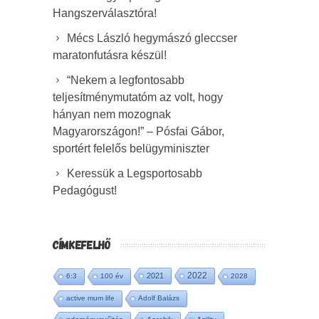
Hangszerválasztóra!
Mécs László hegymászó gleccser
maratonfutásra készül!
“Nekem a legfontosabb
teljesítménymutatóm az volt, hogy
hányan nem mozognak
Magyarországon!” – Pósfai Gábor,
sportért felelős belügyminiszter
Keressük a Legsportosabb
Pedagógust!
CÍMKEFELHŐ
2022
2021
6:3
100 év
2028
active mum life
Adolf Balázs