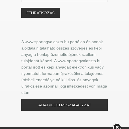
A www.sportagvalaszto.hu portálon és annak
aloldalain található összes szöveges és képi
anyag a honlap üzemeltetőjének szellemi
tulajdonát képezi. A www.sportagvalaszto.hu
portál írott és képi anyagait elektronikus vagy
nyomtatott formában újraközölni a tulajdonos
írásbeli engedélye nélkül tilos. Az anyagok
újraközlése azonnali jogi intézkedést von maga
után.
ADATVÉDELMI SZABÁLYZAT