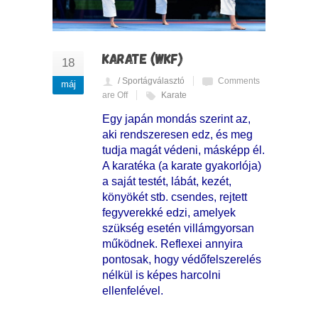
KARATE (WKF)
18
/ Sportágválasztó
Comments
máj
are Off
Karate
Egy japán mondás szerint az,
aki rendszeresen edz, és meg
tudja magát védeni, másképp él.
A karatéka (a karate gyakorlója)
a saját testét, lábát, kezét,
könyökét stb. csendes, rejtett
fegyverekké edzi, amelyek
szükség esetén villámgyorsan
működnek. Reflexei annyira
pontosak, hogy védőfelszerelés
nélkül is képes harcolni
ellenfelével.