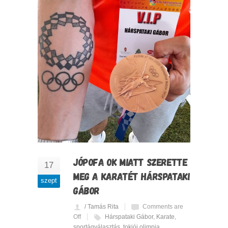
JÓPOFA OK MIATT SZERETTE
17
MEG A KARATÉT HÁRSPATAKI
szept
GÁBOR
/ Tamás Rita
Comments are
Off
Hárspataki Gábor
,
Karate
,
sportágválasztás
,
tokiói olimpia