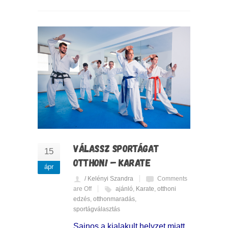
VÁLASSZ SPORTÁGAT
15
OTTHON! – KARATE
ápr
/ Kelényi Szandra
Comments
are Off
ajánló
,
Karate
,
otthoni
edzés
,
otthonmaradás
,
sportágválasztás
Sajnos a kialakult helyzet miatt