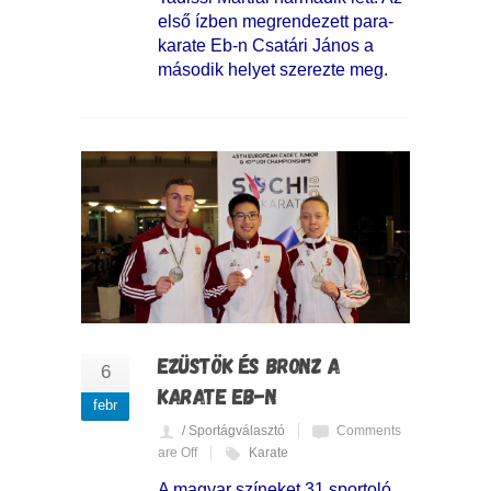
első ízben megrendezett para-
karate Eb-n Csatári János a
második helyet szerezte meg.
EZÜSTÖK ÉS BRONZ A
6
KARATE EB-N
febr
/ Sportágválasztó
Comments
are Off
Karate
A magyar színeket 31 sportoló