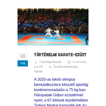
TÖRTÉNELMI KARATE-EZÜST
13
/ Sportágválasztó
Comments
máj
are Off
Európa-bajnokság
,
Karate
A 2020-as tokiói olimpiai
bemutatkozásra készülő sportág
kontinensviadalán a 75 kg-ban
Hárspataki Gábor ezüstérmet
nyert, a 67 kilósok küzdelmében
Tadissi Martial harmadik lett. Az