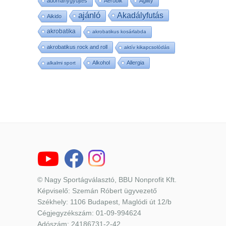
adománygyűjtés
Aerobik
Agility
ajánló
Akadályfutás
Aikido
akrobatika
akrobatikus kosárlabda
akrobatikus rock and roll
aktív kikapcsolódás
Alkohol
Allergia
alkalmi sport
© Nagy Sportágválasztó, BBU Nonprofit Kft.
Képviselő: Szemán Róbert ügyvezető
Székhely: 1106 Budapest, Maglódi út 12/b
Cégjegyzékszám: 01-09-994624
Adószám: 24186731-2-42