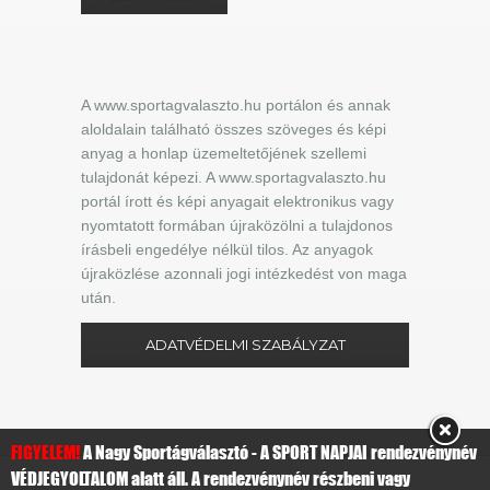
A www.sportagvalaszto.hu portálon és annak
aloldalain található összes szöveges és képi
anyag a honlap üzemeltetőjének szellemi
tulajdonát képezi. A www.sportagvalaszto.hu
portál írott és képi anyagait elektronikus vagy
nyomtatott formában újraközölni a tulajdonos
írásbeli engedélye nélkül tilos. Az anyagok
újraközlése azonnali jogi intézkedést von maga
után.
ADATVÉDELMI SZABÁLYZAT
FIGYELEM!
A Nagy Sportágválasztó - A SPORT NAPJAI rendezvénynév
VÉDJEGYOLTALOM alatt áll. A rendezvénynév részbeni vagy