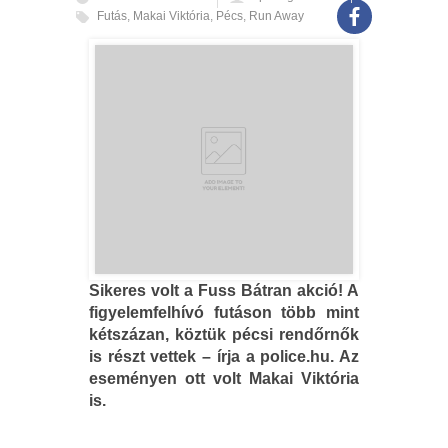
Futás
,
Makai Viktória
,
Pécs
,
Run Away
Sikeres volt a Fuss Bátran akció! A
figyelemfelhívó futáson több mint
kétszázan, köztük pécsi rendőrnők
is részt vettek – írja a police.hu. Az
eseményen ott volt Makai Viktória
is.