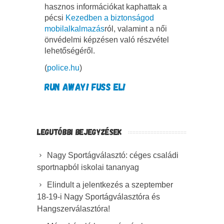
hasznos információkat kaphattak a
pécsi
Kezedben a biztonságod
mobilalkalmazás
ról, valamint a női
önvédelmi képzésen való részvétel
lehetőségéről.
(
police.hu
)
RUN AWAY! FUSS EL!
LEGUTÓBBI BEJEGYZÉSEK
Nagy Sportágválasztó: céges családi
sportnapból iskolai tananyag
Elindult a jelentkezés a szeptember
18-19-i Nagy Sportágválasztóra és
Hangszerválasztóra!