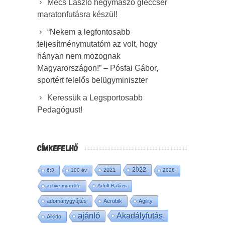
Mécs László hegymászó gleccser
maratonfutásra készül!
“Nekem a legfontosabb
teljesítménymutatóm az volt, hogy
hányan nem mozognak
Magyarországon!” – Pósfai Gábor,
sportért felelős belügyminiszter
Keressük a Legsportosabb
Pedagógust!
CÍMKEFELHŐ
2022
2021
6:3
100 év
2028
active mum life
Adolf Balázs
adománygyűjtés
Aerobik
Agility
ajánló
Akadályfutás
Aikido