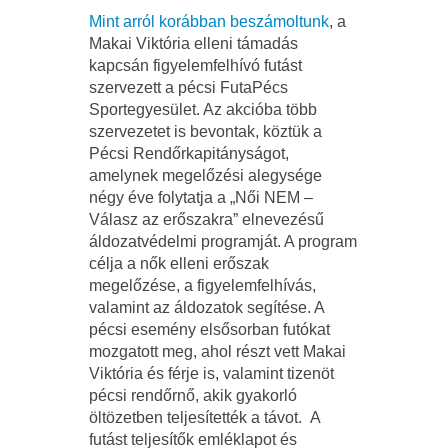
Mint arról korábban beszámoltunk
, a
Makai Viktória elleni támadás
kapcsán figyelemfelhívó futást
szervezett a pécsi FutaPécs
Sportegyesület. Az akcióba több
szervezetet is bevontak, köztük a
Pécsi Rendőrkapitányságot,
amelynek megelőzési alegysége
négy éve folytatja a „Női NEM –
Válasz az erőszakra” elnevezésű
áldozatvédelmi programját. A program
célja a nők elleni erőszak
megelőzése, a figyelemfelhívás,
valamint az áldozatok segítése. A
pécsi esemény elsősorban futókat
mozgatott meg, ahol részt vett Makai
Viktória és férje is, valamint tizenöt
pécsi rendőrnő, akik gyakorló
öltözetben teljesítették a távot. A
futást teljesítők emléklapot és