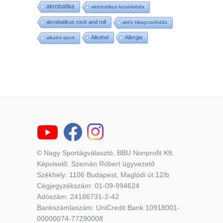
akrobatika
akrobatikus kosárlabda
akrobatikus rock and roll
aktív kikapcsolódás
Alkohol
Allergia
alkalmi sport
© Nagy Sportágválasztó, BBU Nonprofit Kft.
Képviselő: Szemán Róbert ügyvezető
Székhely: 1106 Budapest, Maglódi út 12/b
Cégjegyzékszám: 01-09-994624
Adószám: 24186731-2-42
Bankszámlaszám: UniCredit Bank 10918001-
00000074-77290008