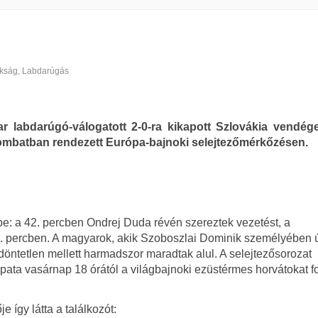
kság
,
Labdarúgás
r labdarúgó-válogatott 2-0-ra kikapott Szlovákia vendég
mbatban rendezett Európa-bajnoki selejtezőmérkőzésen.
 be: a 42. percben Ondrej Duda révén szereztek vezetést, a
85. percben. A magyarok, akik Szoboszlai Dominik személyében 
t döntetlen mellett harmadszor maradtak alul. A selejtezősorozat
pata vasárnap 18 órától a világbajnoki ezüstérmes horvátokat f
 így látta a találkozót: