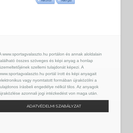
Alkohol
Allergia
A www.sportagvalaszto.hu portálon és annak aloldalain
található összes szöveges és képi anyag a honlap
üzemeltetőjének szellemi tulajdonát képezi. A
www.sportagvalaszto.hu portál írott és képi anyagait
elektronikus vagy nyomtatott formában újraközölni a
tulajdonos írásbeli engedélye nélkül tilos. Az anyagok
újraközlése azonnali jogi intézkedést von maga után.
ADATVÉDELMI SZABÁLYZAT