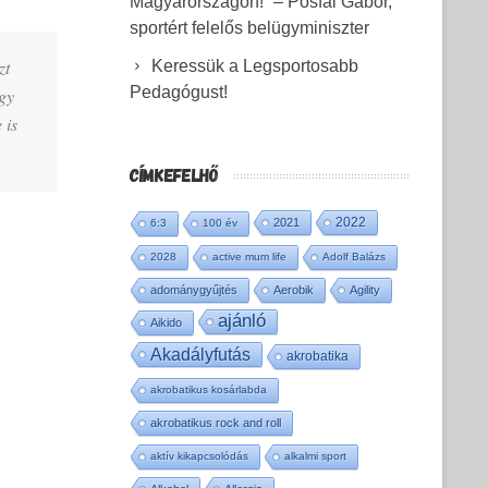
Magyarországon!” – Pósfai Gábor,
sportért felelős belügyminiszter
zt
Keressük a Legsportosabb
Pedagógust!
egy
 is
CÍMKEFELHŐ
2022
2021
6:3
100 év
2028
active mum life
Adolf Balázs
adománygyűjtés
Aerobik
Agility
ajánló
Aikido
Akadályfutás
akrobatika
akrobatikus kosárlabda
akrobatikus rock and roll
aktív kikapcsolódás
alkalmi sport