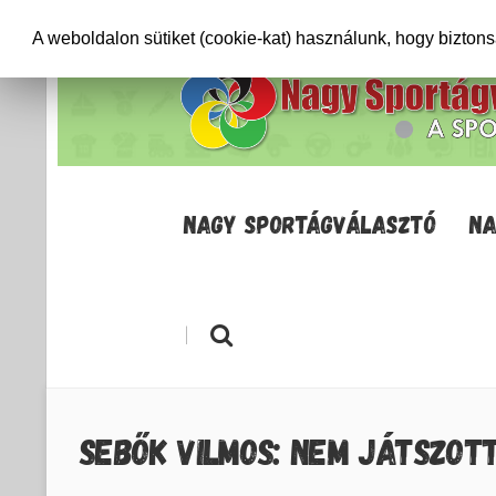
+36706471652
info@sportagvalaszto.hu
A weboldalon sütiket (cookie-kat) használunk, hogy bizton
NAGY SPORTÁGVÁLASZTÓ
NA
|
SEBŐK VILMOS: NEM JÁTSZOT