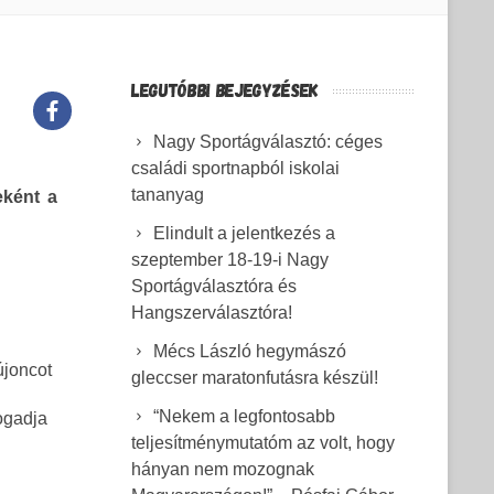
LEGUTÓBBI BEJEGYZÉSEK
Nagy Sportágválasztó: céges
családi sportnapból iskolai
tananyag
eként a
Elindult a jelentkezés a
szeptember 18-19-i Nagy
Sportágválasztóra és
Hangszerválasztóra!
Mécs László hegymászó
újoncot
gleccser maratonfutásra készül!
“Nekem a legfontosabb
ogadja
teljesítménymutatóm az volt, hogy
hányan nem mozognak