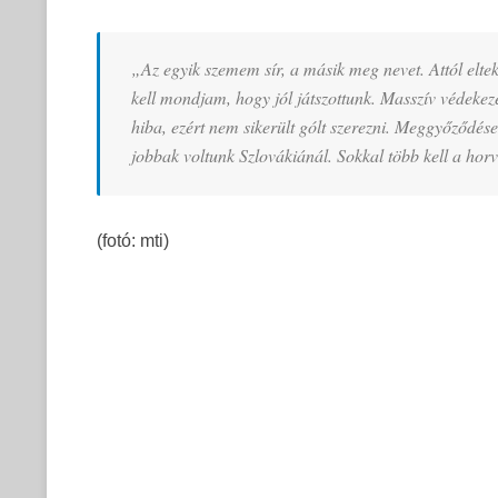
„Az egyik szemem sír, a másik meg nevet. Attól eltek
kell mondjam, hogy jól játszottunk. Masszív védekezé
hiba, ezért nem sikerült gólt szerezni. Meggyőződés
jobbak voltunk Szlovákiánál. Sokkal több kell a horv
(fotó: mti)