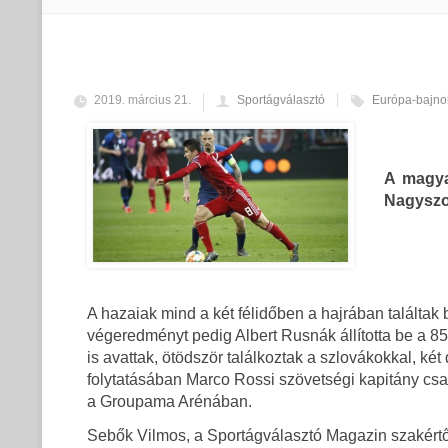
2019. március 21.
Sportágválasztó
Európa-bajno
A magya
Nagyszo
A hazaiak mind a két félidőben a hajrában találtak
végeredményt pedig Albert Rusnák állította be a 
is avattak, ötödször találkoztak a szlovákokkal, ké
folytatásában Marco Rossi szövetségi kapitány csa
a Groupama Arénában.
Sebők Vilmos, a Sportágválasztó Magazin szakértője