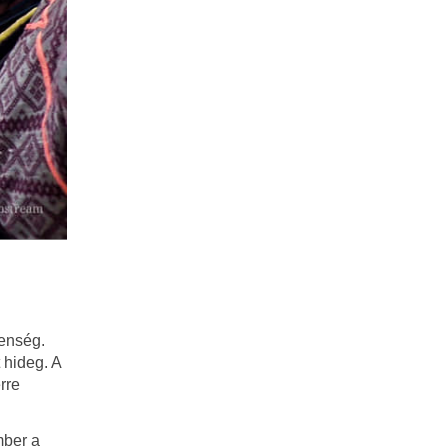
lenség.
 hideg. A
rre
mber a