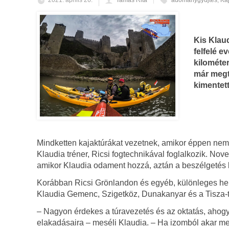
2021. április 26.
Tamás Rita
adománygyűjtés
,
Ka
Kis Klaud
felfelé e
kilométer
már megte
kimentett
Mindketten kajaktúrákat vezetnek, amikor éppen nem a
Klaudia tréner, Ricsi fogtechnikával foglalkozik. Nov
amikor Klaudia odament hozzá, aztán a beszélgetés 
Korábban Ricsi Grönlandon és egyéb, különleges hel
Klaudia Gemenc, Szigetköz, Dunakanyar és a Tisza-tó 
– Nagyon érdekes a túravezetés és az oktatás, ahogy 
elakadásaira – meséli Klaudia. – Ha izomból akar me