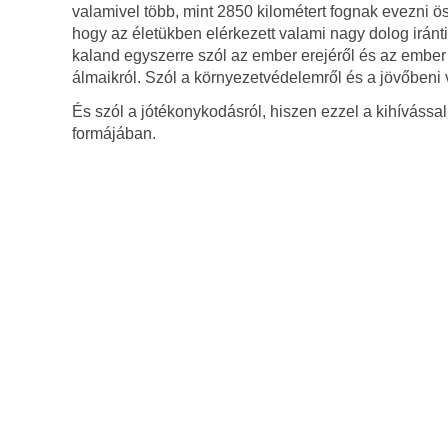
valamivel több, mint 2850 kilométert fognak evezni ö
hogy az életükben elérkezett valami nagy dolog iránt
kaland egyszerre szól az ember erejéről és az ember 
álmaikról. Szól a környezetvédelemről és a jövőbeni v
És szól a jótékonykodásról, hiszen ezzel a kihíváss
formájában.