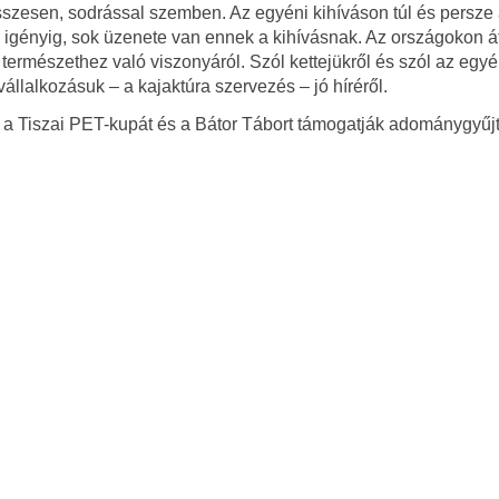
sszesen, sodrással szemben. Az egyéni kihíváson túl és persze 
i igényig, sok üzenete van ennek a kihívásnak. Az országokon á
természethez való viszonyáról. Szól kettejükről és szól az egyé
állalkozásuk – a kajaktúra szervezés – jó híréről.
al a Tiszai PET-kupát és a Bátor Tábort támogatják adománygyűj