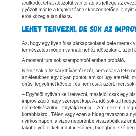
árulkodó, tehát abszolút van terápiás jellege az ev
győzött már le a kajakozásnak köszönhetően, a nyílt 
erős közeg a tanulásra.
LEHET TERVEZNI, DE SOK AZ IMPRO
Az, hogy egy ilyen friss párkapcsolattal bele merte
természetes módon vannak nehéz időszakaik, azért ál
A mostani túra sok szempontból embert próbáló.
Nem csak a fizikai kihívásról szól, nem csak a lelki
az életükben egy olyan pontot, amikor úgy érezték: má
óriási fegyelmet követel, és nem csak azért, mert sok
– Egyfelől nyilván kell tervezni, másfelől csak egy 
improvizáció nagy szerepet kap. Az idő sokkal hidegeb
előre felkészülni – folytatja Ricsi. – Ami nekem a leg
korábbiakról. Télen vagy ezen a hideg tavaszon a ny
nyirkos napon, a vizes neoprénbe visszabújik az embe
lakóhelyről el kell indulni esőben, hidegben, szélben.