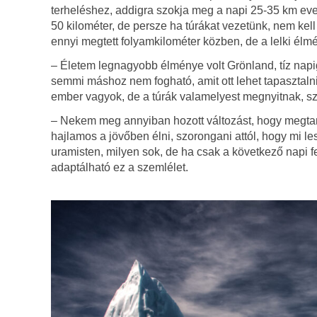
terheléshez, addigra szokja meg a napi 25-35 km ev
50 kilométer, de persze ha túrákat vezetünk, nem kel
ennyi megtett folyamkilométer közben, de a lelki él
– Életem legnagyobb élménye volt Grönland, tíz napi
semmi máshoz nem fogható, amit ott lehet tapasztaln
ember vagyok, de a túrák valamelyest megnyitnak, sz
– Nekem meg annyiban hozott változást, hogy megtanu
hajlamos a jövőben élni, szorongani attól, hogy mi l
uramisten, milyen sok, de ha csak a következő napi f
adaptálható ez a szemlélet.