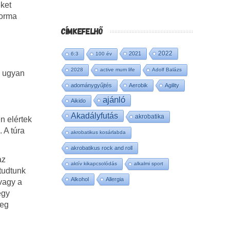
eket
forma
CÍMKEFELHŐ
2022
2021
6:3
100 év
2028
active mum life
Adolf Balázs
s ugyan
adománygyűjtés
Aerobik
Agility
ajánló
Aikido
Akadályfutás
akrobatika
n elértek
 A túra
akrobatikus kosárlabda
akrobatikus rock and roll
az
aktív kikapcsolódás
alkalmi sport
 tudtunk
Alkohol
Allergia
 vagy a
egy
leg