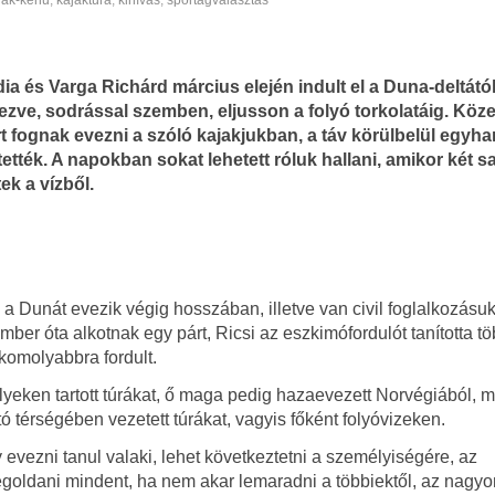
jak-kenu
,
kajaktúra
,
kihívás
,
sportágválasztás
ia és Varga Richárd március elején indult el a Duna-deltátó
vezve, sodrással szemben, eljusson a folyó torkolatáig. Köz
t fognak evezni a szóló kajakjukban, a táv körülbelül egyh
tték. A napokban sokat lehetett róluk hallani, amikor két s
ek a vízből.
 Dunát evezik végig hosszában, illetve van civil foglalkozásuk 
ember óta alkotnak egy párt, Ricsi az eszkimófordulót tanította t
komolyabbra fordult.
yeken tartott túrákat, ő maga pedig hazaevezett Norvégiából, 
térségében vezetett túrákat, vagyis főként folyóvizeken.
evezni tanul valaki, lehet következtetni a személyiségére, az
goldani mindent, ha nem akar lemaradni a többiektől, az nagyo