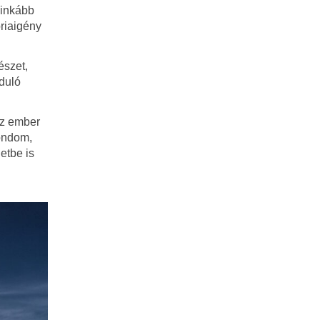
 inkább
óriaigény
észet,
duló
Az ember
mondom,
etbe is