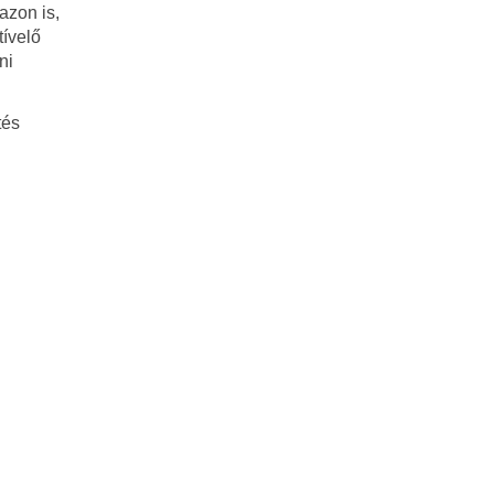
azon is,
tívelő
ni
tés