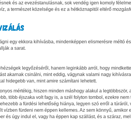
ezésnek és az evezéstanulásnak, sok vendég igen komoly félelm
víz, a természet közelsége és ez a hétköznapitól eltérő mozgás
VIZÁLÁS
k vágni egy ekkora kihívásba, mindenképpen elismerésre méltó é
lják a sarat.
 nehézségek legyőzéséről, hanem leginkább arról, hogy mindkette
st akarnak csinálni, mint eddig, vágynak valami nagy kihívásra.
kal hidegebb van, mint amire számítani lehetett.
bizonyos mértékig, hiszen minden máshogy alakul a legtöbbször, 
b, több éjszaka volt fagy is, a szél folyton tombol, ezekre nem
nehezebb a fürdési lehetőség hiánya, legyen szó erről a túráról,
ílt vízben fürdeni nem éppen kellemes. Az sem könnyű, amikor 
r és úgy indul el, vagy ha éppen kap szállást, és a száraz, me