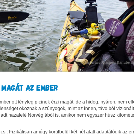
I MAGÁT AZ EMBER
ember ott tényleg picinek érzi magát, de a hideg, nyáron, nem el
lenséget okoznak a szúnyogok, mint az innen, távolból vizionált
ladt hazafelé Norvégiából is, amikor nem egyszer húsz kilométe
Ricsi. Fizikálisan amúgy körülbelül két hét alatt adaptálódik az e