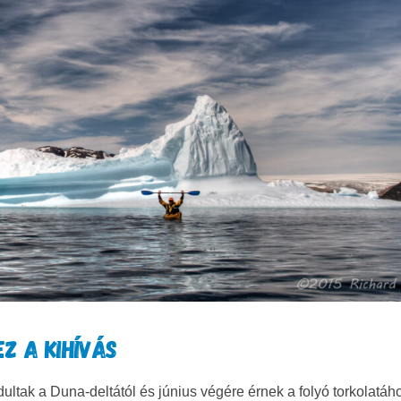
Z A KIHÍVÁS
ndultak a Duna-deltától és június végére érnek a folyó torkolatáh