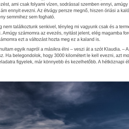
ezést, ami csak folyami vízen, sodrással szemben ennyi, amúgy
l ám ennyit evezni. Az étvágy persze megnő, hiszen óriási a kal
mény semmihez sem fogható.
g nem találkoztunk senkivel, tényleg mi vagyunk csak és a term
i. Amúgy számomra az evezés, nyitást jelent, elég magamba for
ámomra ezt a változást hozta meg ez a kaland is.
ltam egyik napról a másikra élni – veszi át a szót Klaudia. – 
esz. Ha belegondolok, hogy 3000 kilométert le kell evezni, azt 
eladatra figyelek, már könnyebb és kezelhetőbb. A hétköznapi él