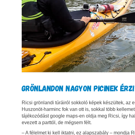
GRÖNLANDON NAGYON PICINEK ÉRZ
Ricsi grönlandi túráiról sokkoló képek készültek, az 
Huszonöt-harminc fok van ott is, sokkal több kellemet
tájékozódást google maps-en oldja meg Ricsi, így ha
evezett a parttól, de mégsem félt.
– A félelmet ki kell iktatni, ez alapszabály – mondja 