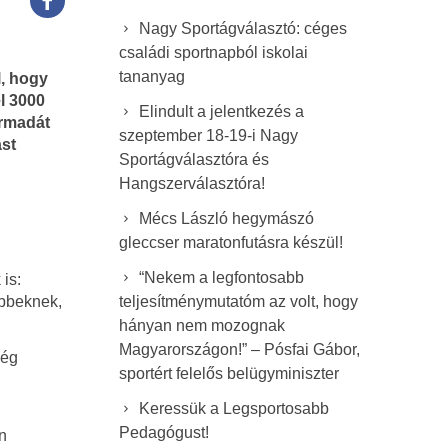
Nagy Sportágválasztó: céges
családi sportnapból iskolai
tananyag
l, hogy
el 3000
Elindult a jelentkezés a
armadát
szeptember 18-19-i Nagy
ast
Sportágválasztóra és
Hangszerválasztóra!
Mécs László hegymászó
gleccser maratonfutásra készül!
“Nekem a legfontosabb
is:
teljesítménymutatóm az volt, hogy
öbbeknek,
hányan nem mozognak
Magyarországon!” – Pósfai Gábor,
még
sportért felelős belügyminiszter
Keressük a Legsportosabb
Pedagógust!
n