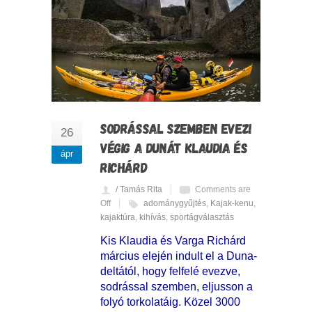
SODRÁSSAL SZEMBEN EVEZI
26
VÉGIG A DUNÁT KLAUDIA ÉS
ápr
RICHÁRD
/ Tamás Rita
Comments are
Off
adománygyűjtés
,
Kajak-kenu
,
kajaktúra
,
kihívás
,
sportágválasztás
Kis Klaudia és Varga Richárd
március elején indult el a Duna-
deltától, hogy felfelé evezve,
sodrással szemben, eljusson a
folyó torkolatáig. Közel 3000