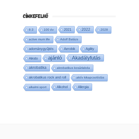
CÍMKEFELHŐ
2022
2021
6:3
100 év
2028
active mum life
Adolf Balázs
adománygyűjtés
Aerobik
Agility
ajánló
Akadályfutás
Aikido
akrobatika
akrobatikus kosárlabda
akrobatikus rock and roll
aktív kikapcsolódás
Alkohol
Allergia
alkalmi sport