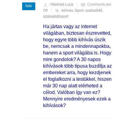
/ Malinkó Luca
Comments are
febr
Off
kihívás
,
Sport
,
szabadidő
,
szabadidősport
Ha jártas vagy az internet
világában, biztosan észrevetted,
hogy egyre több kihívás úszik
be, nemcsak a mindennapokba,
hanem a sport világába is. Hogy
mire gondolok? A 30 napos
kihívások több típusa buzdítja az
embereket arra, hogy kezdjenek
el foglalkozni a testükkel, hiszen
már 30 nap alatt elérheted a
célod. Valóban így van ez?
Mennyire eredményesek ezek a
kihívások?