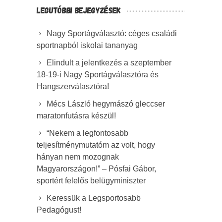
LEGUTÓBBI BEJEGYZÉSEK
Nagy Sportágválasztó: céges családi
sportnapból iskolai tananyag
Elindult a jelentkezés a szeptember
18-19-i Nagy Sportágválasztóra és
Hangszerválasztóra!
Mécs László hegymászó gleccser
maratonfutásra készül!
“Nekem a legfontosabb
teljesítménymutatóm az volt, hogy
hányan nem mozognak
Magyarországon!” – Pósfai Gábor,
sportért felelős belügyminiszter
Keressük a Legsportosabb
Pedagógust!