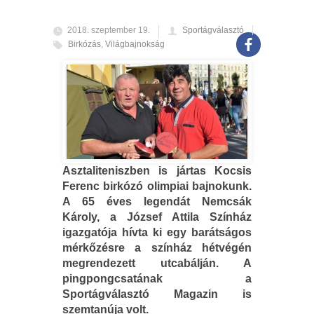
2018. szeptember 19.
Sportágválasztó
Birkózás
,
Világbajnokság
Asztaliteniszben is jártas Kocsis
Ferenc birkózó olimpiai bajnokunk.
A 65 éves legendát Nemcsák
Károly, a József Attila Színház
igazgatója hívta ki egy barátságos
mérkőzésre a színház hétvégén
megrendezett utcabálján. A
pingpongcsatának a
Sportágválasztó Magazin is
szemtanúja volt.