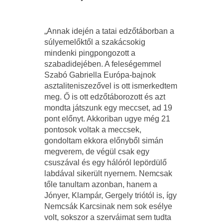
„Annak idején a tatai edzőtáborban a
súlyemelőktől a szakácsokig
mindenki pingpongozott a
szabadidejében. A feleségemmel
Szabó Gabriella Európa-bajnok
asztaliteniszezővel is ott ismerkedtem
meg. Ő is ott edzőtáborozott és azt
mondta játszunk egy meccset, ad 19
pont előnyt. Akkoriban ugye még 21
pontosok voltak a meccsek,
gondoltam ekkora előnyből simán
megverem, de végül csak egy
csuszával és egy hálóról lepördülő
labdával sikerült nyernem. Nemcsak
tőle tanultam azonban, hanem a
Jónyer, Klampár, Gergely triótól is, így
Nemcsák Karcsinak nem sok esélye
volt, sokszor a szerváimat sem tudta