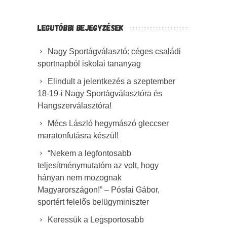
LEGUTÓBBI BEJEGYZÉSEK
Nagy Sportágválasztó: céges családi
sportnapból iskolai tananyag
Elindult a jelentkezés a szeptember
18-19-i Nagy Sportágválasztóra és
Hangszerválasztóra!
Mécs László hegymászó gleccser
maratonfutásra készül!
“Nekem a legfontosabb
teljesítménymutatóm az volt, hogy
hányan nem mozognak
Magyarországon!” – Pósfai Gábor,
sportért felelős belügyminiszter
Keressük a Legsportosabb