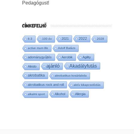
Pedagógust!
CÍMKEFELHŐ
2022
2021
6:3
100 év
2028
active mum life
Adolf Balázs
adománygyűjtés
Aerobik
Agility
ajánló
Akadályfutás
Aikido
akrobatika
akrobatikus kosárlabda
akrobatikus rock and roll
aktív kikapcsolódás
Alkohol
Allergia
alkalmi sport