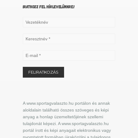
IRATKOZZ FEL HÍRLEVELÜNKRE!
A www.sportagvalaszto.hu portálon és annak
aloldalain található összes szöveges és képi
anyag a honlap üzemeltetőjének szellemi
tulajdonát képezi. A www.sportagvalaszto.hu
portál írott és képi anyagait elektronikus vagy
nyomtatott formában újraközölni a tulajdonos