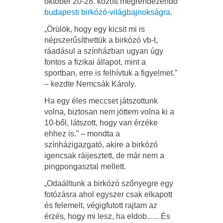
október 20-28. között megrendezendő
budapesti birkózó-világbajnokságra
.
„Örülök, hogy egy kicsit mi is
népszerűsíthettük a birkózó vb-t,
ráadásul a színházban ugyan úgy
fontos a fizikai állapot, mint a
sportban, erre is felhívtuk a figyelmet.”
– kezdte Nemcsák Károly.
Ha egy éles meccset játszottunk
volna, biztosan nem jöttem volna ki a
10-ből, látszott, hogy van érzéke
ehhez is.” – mondta a
színházigazgató, akire a birkózó
igencsak ráijesztett, de már nem a
pingpongasztal mellett.
„Odaálltunk a birkózó szőnyegre egy
fotózásra ahol egyszer csak elkapott
és felemelt, végigfutott rajtam az
érzés, hogy mi lesz, ha eldob….. És