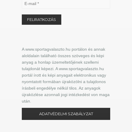
A www.sportagvalaszto.hu portálon és annak
aloldalain található összes szöveges és képi
anyag a honlap üzemeltetőjének szellemi
tulajdonát képezi. A www.sportagvalaszto.hu
portál írott és képi anyagait elektronikus vagy
nyomtatott formában újraközölni a tulajdonos
írásbeli engedélye nélkül tilos. Az anyagok
újraközlése azonnali jogi intézkedést von maga
után.
ADATVÉDELMI SZABÁLYZAT