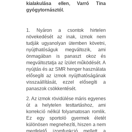
kialakulása ellen, Varró Tina
gyógytornásztól.
1. Nyáron a csontok hirtelen
növekedését az inak, izmok nem
tudják ugyanolyan ütemben követni,
nyújthatóságuk megváltozik, ami
önmagában is panaszt okoz és
megváltoztatja az ízület működését. A
nyújtás és az SMR henger használata
elősegíti az izmok nyújthatóságának
visszaállítását, ezzel elősegíti a
panaszok csökkentését.
2. Az izmok rövidülése máris egyenes
út a helytelen testtartáshoz, ami
korrekció nélkül folyamatosan romlik.
Ez egy sportoló gyermek életét
különösen megnehezíti, hiszen a nem
megfelelő izomfunkció mellett a