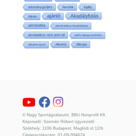
adománygyűjtés
Aerobik
Agility
ajánló
Akadályfutás
Aikido
akrobatika
akrobatikus kosárlabda
akrobatikus rock and roll
aktív kikapcsolódás
Alkohol
Allergia
alkalmi sport
© Nagy Sportágválasztó, BBU Nonprofit Kft.
Képviselő: Szemán Róbert ügyvezető
Székhely: 1106 Budapest, Maglódi út 12/b
Cégjegyzékszám: 01-09-994624