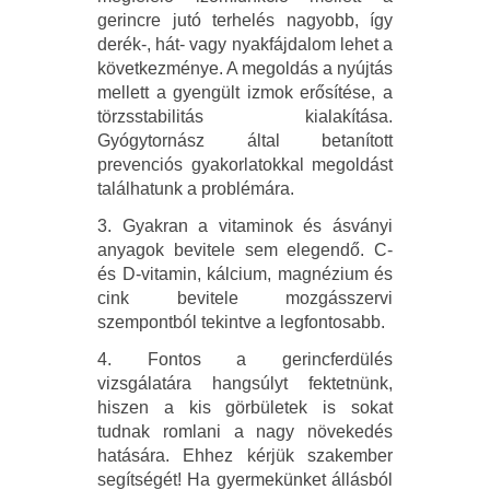
gerincre jutó terhelés nagyobb, így
derék-, hát- vagy nyakfájdalom lehet a
következménye. A megoldás a nyújtás
mellett a gyengült izmok erősítése, a
törzsstabilitás kialakítása.
Gyógytornász által betanított
prevenciós gyakorlatokkal megoldást
találhatunk a problémára.
3. Gyakran a vitaminok és ásványi
anyagok bevitele sem elegendő. C-
és D-vitamin, kálcium, magnézium és
cink bevitele mozgásszervi
szempontból tekintve a legfontosabb.
4. Fontos a gerincferdülés
vizsgálatára hangsúlyt fektetnünk,
hiszen a kis görbületek is sokat
tudnak romlani a nagy növekedés
hatására. Ehhez kérjük szakember
segítségét! Ha gyermekünket állásból