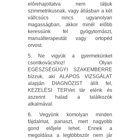
előrehajoltatva nem látjuk
szimmetrikusnak, vagy állásban a két
vállcsúcs nincs ugyanolyan
magasságban, akkor minél előbb
keressünk fel gyógytornászt,
manuálterapeutát vagy ortopéd
orvost.
5. Ne vigyük a gyermekünket
csontkovácshoz! Olyan
EGÉSZSÉGÜGYI SZAKEMBERRE
bízzuk, aki ALAPOS VIZSGÁLAT
alapján DIAGNÓZIST állít fel,
KEZELÉSI TERVet tár elénk és
aszerint halad a találkozók
alkalmával.
6. Vegyünk komolyan minden
fájdalmat, panaszt, mert nagyobb
gond előjele lehet. Ennek a
megoldása a legtöbbször nem jár