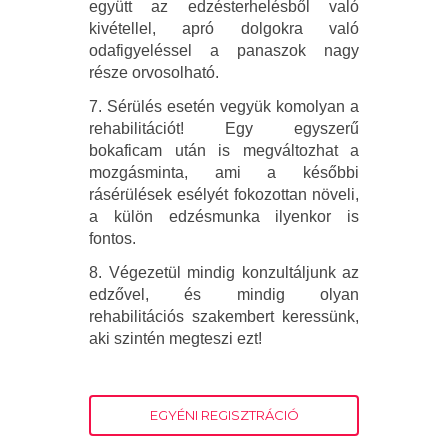
együtt az edzésterhelésből való
kivétellel, apró dolgokra való
odafigyeléssel a panaszok nagy
része orvosolható.
7. Sérülés esetén vegyük komolyan a
rehabilitációt! Egy egyszerű
bokaficam után is megváltozhat a
mozgásminta, ami a későbbi
rásérülések esélyét fokozottan növeli,
a külön edzésmunka ilyenkor is
fontos.
8. Végezetül mindig konzultáljunk az
edzővel, és mindig olyan
rehabilitációs szakembert keressünk,
aki szintén megteszi ezt!
EGYÉNI REGISZTRÁCIÓ