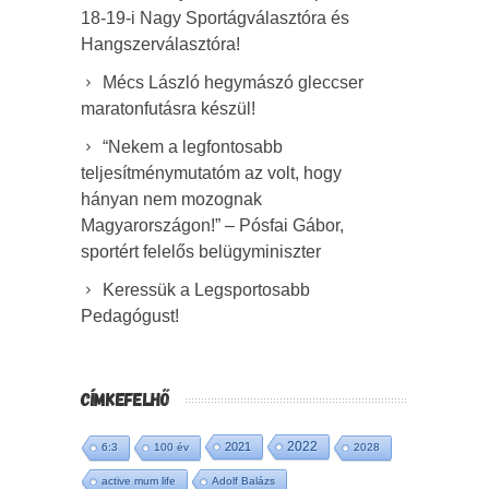
18-19-i Nagy Sportágválasztóra és
Hangszerválasztóra!
Mécs László hegymászó gleccser
maratonfutásra készül!
“Nekem a legfontosabb
teljesítménymutatóm az volt, hogy
hányan nem mozognak
Magyarországon!” – Pósfai Gábor,
sportért felelős belügyminiszter
Keressük a Legsportosabb
Pedagógust!
CÍMKEFELHŐ
2022
2021
6:3
100 év
2028
active mum life
Adolf Balázs