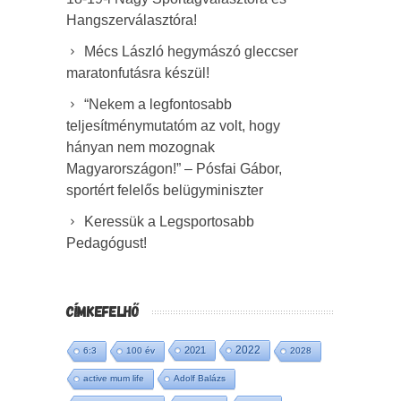
Hangszerválasztóra!
Mécs László hegymászó gleccser
maratonfutásra készül!
“Nekem a legfontosabb
teljesítménymutatóm az volt, hogy
hányan nem mozognak
Magyarországon!” – Pósfai Gábor,
sportért felelős belügyminiszter
Keressük a Legsportosabb
Pedagógust!
CÍMKEFELHŐ
2022
2021
6:3
100 év
2028
active mum life
Adolf Balázs