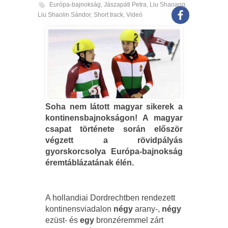
Európa-bajnokság
,
Jászapáti Petra
,
Liu Shaoang
,
Liu Shaolin Sándor
,
Short track
,
Videó
Soha nem látott magyar sikerek a
kontinensbajnokságon! A magyar
csapat története során először
végzett a rövidpályás
gyorskorcsolya Európa-bajnokság
éremtáblázatának élén.
A hollandiai Dordrechtben rendezett
kontinensviadalon
négy
arany-,
négy
ezüst- és
egy
bronzéremmel zárt