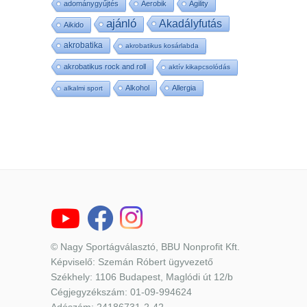
adománygyűjtés
Aerobik
Agility
ajánló
Akadályfutás
Aikido
akrobatika
akrobatikus kosárlabda
akrobatikus rock and roll
aktív kikapcsolódás
Alkohol
Allergia
alkalmi sport
© Nagy Sportágválasztó, BBU Nonprofit Kft.
Képviselő: Szemán Róbert ügyvezető
Székhely: 1106 Budapest, Maglódi út 12/b
Cégjegyzékszám: 01-09-994624
Adószám: 24186731-2-42