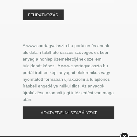
A www.sportagvalaszto.hu portálon és annak
aloldalain található összes szöveges és képi
anyag a honlap üzemeltetőjének szellemi
tulajdonát képezi. A www.sportagvalaszto.hu
portál írott és képi anyagait elektronikus vagy
nyomtatott formában újraközölni a tulajdonos
írásbeli engedélye nélkül tilos. Az anyagok
újraközlése azonnali jogi intézkedést von maga
után.
ADATVÉDELMI SZABÁLYZAT