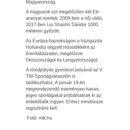
Magyarország.
A magyarok ezt megelőzően két Eb-
aranyat nyertek: 2009-ben a női váltó,
2017-ben Liu Shaolin Sándor 1000
méteren győzött.
Az Európa-bajnokságon a házigazda
Hollandia végzett másodikként az
éremtáblázaton, megelőzve
Oroszországot és Lengyelországot.
A rövidpályás gyorskorcsolyával az V.
Téli Sportágválasztón is
találkozhatsz. A január 19-én
megrendezendő eseményen havas-
jeges sportágakat próbálhatnak ki az
érdeklődők ingyen. Ehhez mindössze
regisztrálni kell.
Fotó: mtk.hu