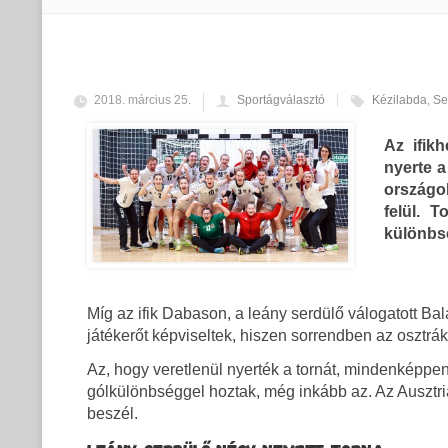
2018. március 25.
Sportágválasztó
Kézilabda
,
Se
Az ifik
nyerte 
országok
felül. 
különbs
Míg az ifik Dabason, a leány serdülő válogatott Bal
játékerőt képviseltek, hiszen sorrendben az osztrák
Az, hogy veretlenül nyerték a tornát, mindenképpe
gólkülönbséggel hoztak, még inkább az. Az Ausztri
beszél.