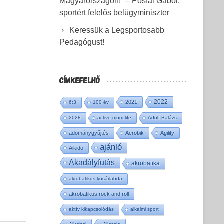
Magyarországon!” – Pósfai Gábor,
sportért felelős belügyminiszter
Keressük a Legsportosabb
Pedagógust!
CÍMKEFELHŐ
2022
2021
6:3
100 év
2028
active mum life
Adolf Balázs
adománygyűjtés
Aerobik
Agility
ajánló
Aikido
Akadályfutás
akrobatika
akrobatikus kosárlabda
akrobatikus rock and roll
aktív kikapcsolódás
alkalmi sport