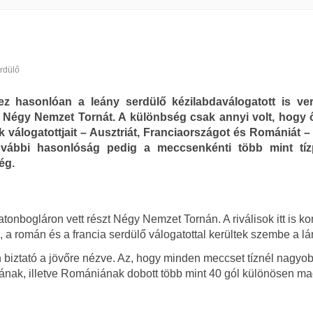
rdülő
hez hasonlóan a leány serdülő kézilabdaválogatott is ver
a Négy Nemzet Tornát. A különbség csak annyi volt, hogy
 válogatottjait – Ausztriát, Franciaországot és Romániát –
További hasonlóság pedig a meccsenkénti több mint tí
ég.
atonbogláron vett részt Négy Nemzet Tornán. A riválisok itt is k
, a román és a francia serdülő válogatottal kerültek szembe a lá
n biztató a jövőre nézve. Az, hogy minden meccset tíznél nagyo
ának, illetve Romániának dobott több mint 40 gól különösen ma