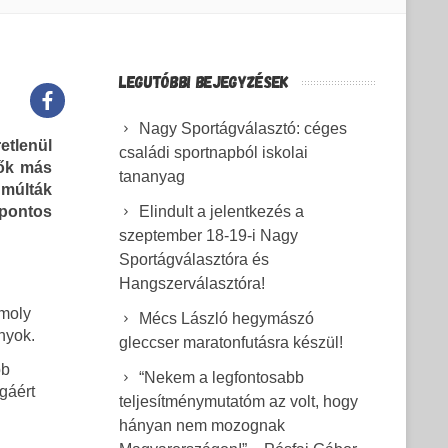
LEGUTÓBBI BEJEGYZÉSEK
Nagy Sportágválasztó: céges
etlenül
családi sportnapból iskolai
 ők más
tananyag
 múlták
zpontos
Elindult a jelentkezés a
szeptember 18-19-i Nagy
Sportágválasztóra és
Hangszerválasztóra!
omoly
Mécs László hegymászó
nyok.
gleccser maratonfutásra készül!
bb
“Nekem a legfontosabb
gáért
teljesítménymutatóm az volt, hogy
hányan nem mozognak