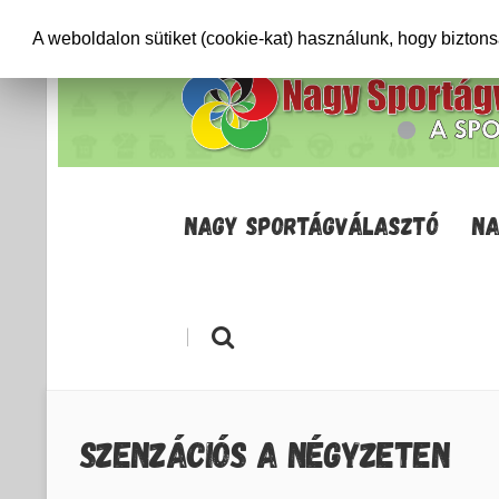
+36706471652
info@sportagvalaszto.hu
A weboldalon sütiket (cookie-kat) használunk, hogy bizton
NAGY SPORTÁGVÁLASZTÓ
NA
|
SZENZÁCIÓS A NÉGYZETEN