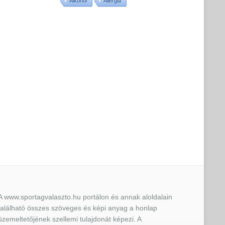
Alkohol
Allergia
A www.sportagvalaszto.hu portálon és annak aloldalain
található összes szöveges és képi anyag a honlap
üzemeltetőjének szellemi tulajdonát képezi. A