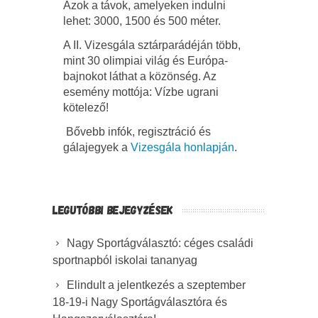
Azok a távok, amelyeken indulni
lehet: 3000, 1500 és 500 méter.
A II. Vizesgála sztárparádéján több,
mint 30 olimpiai világ és Európa-
bajnokot láthat a közönség. Az
esemény mottója: Vízbe ugrani
kötelező!
Bővebb infók, regisztráció és
gálajegyek a
Vizesgála honlapján
.
LEGUTÓBBI BEJEGYZÉSEK
Nagy Sportágválasztó: céges családi
sportnapból iskolai tananyag
Elindult a jelentkezés a szeptember
18-19-i Nagy Sportágválasztóra és