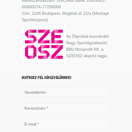
Bankszámlaszám: UniCredit Bank 10918001-
00000074-77290008
Cím: 1106 Budapest, Maglódi út 12/a (Merkapt
Sportközpont)
Az Ötpróbát koordináló
Nagy Sportágválasztó,
BBU Nonprofit Kft. a
SZEOSZ alapító tagja.
IRATKOZZ FEL HÍRLEVELÜNKRE!