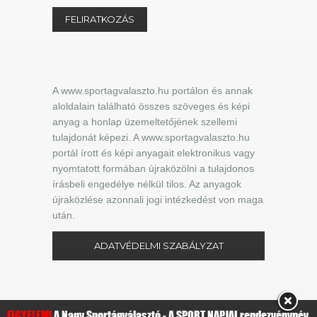
A www.sportagvalaszto.hu portálon és annak
aloldalain található összes szöveges és képi
anyag a honlap üzemeltetőjének szellemi
tulajdonát képezi. A www.sportagvalaszto.hu
portál írott és képi anyagait elektronikus vagy
nyomtatott formában újraközölni a tulajdonos
írásbeli engedélye nélkül tilos. Az anyagok
újraközlése azonnali jogi intézkedést von maga
után.
ADATVÉDELMI SZABÁLYZAT
FIGYELEM!
A Nagy Sportágválasztó - A SPORT NAPJAI rendezvénynév