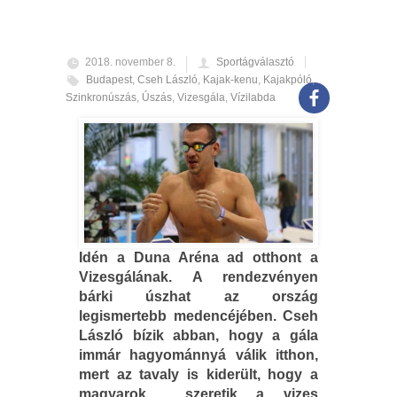
2018. november 8.
Sportágválasztó
Budapest
,
Cseh László
,
Kajak-kenu
,
Kajakpóló
,
Szinkronúszás
,
Úszás
,
Vizesgála
,
Vízilabda
Idén a Duna Aréna ad otthont a
Vizesgálának. A rendezvényen
bárki úszhat az ország
legismertebb medencéjében. Cseh
László bízik abban, hogy a gála
immár hagyománnyá válik itthon,
mert az tavaly is kiderült, hogy a
magyarok szeretik a vizes