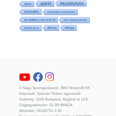
ajánló
Akadályfutás
Aikido
akrobatika
akrobatikus kosárlabda
akrobatikus rock and roll
aktív kikapcsolódás
Alkohol
Allergia
alkalmi sport
© Nagy Sportágválasztó, BBU Nonprofit Kft.
Képviselő: Szemán Róbert ügyvezető
Székhely: 1106 Budapest, Maglódi út 12/b
Cégjegyzékszám: 01-09-994624
Adószám: 24186731-2-42