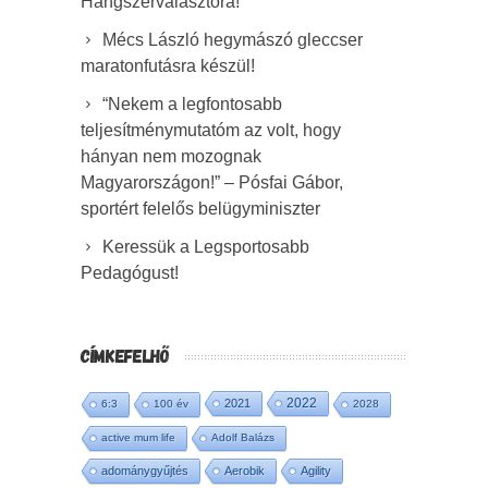
Hangszerválasztóra!
Mécs László hegymászó gleccser
maratonfutásra készül!
“Nekem a legfontosabb
teljesítménymutatóm az volt, hogy
hányan nem mozognak
Magyarországon!” – Pósfai Gábor,
sportért felelős belügyminiszter
Keressük a Legsportosabb
Pedagógust!
CÍMKEFELHŐ
2022
2021
6:3
100 év
2028
active mum life
Adolf Balázs
adománygyűjtés
Aerobik
Agility