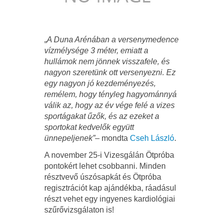
„
A Duna Arénában a versenymedence
vízmélysége 3 méter, emiatt a
hullámok nem jönnek visszafele, és
nagyon szeretünk ott versenyezni. Ez
egy nagyon jó kezdeményezés,
remélem, hogy tényleg hagyománnyá
válik az, hogy az év vége felé a vizes
sportágakat űzők, és az ezeket a
sportokat kedvelők együtt
ünnepeljenek”
– mondta
Cseh László
.
A november 25-i Vizesgálán Ötpróba
pontokért lehet csobbanni. Minden
résztvevő úszósapkát és Ötpróba
regisztrációt kap ajándékba, ráadásul
részt vehet egy ingyenes kardiológiai
szűrővizsgálaton is!