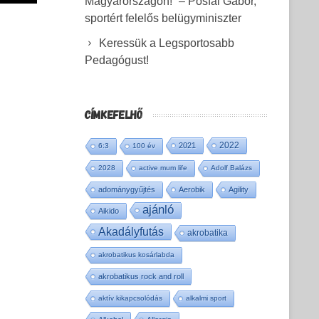
Magyarországon!” – Pósfai Gábor,
sportért felelős belügyminiszter
Keressük a Legsportosabb
Pedagógust!
CÍMKEFELHŐ
2022
2021
6:3
100 év
2028
active mum life
Adolf Balázs
adománygyűjtés
Aerobik
Agility
ajánló
Aikido
Akadályfutás
akrobatika
akrobatikus kosárlabda
akrobatikus rock and roll
aktív kikapcsolódás
alkalmi sport