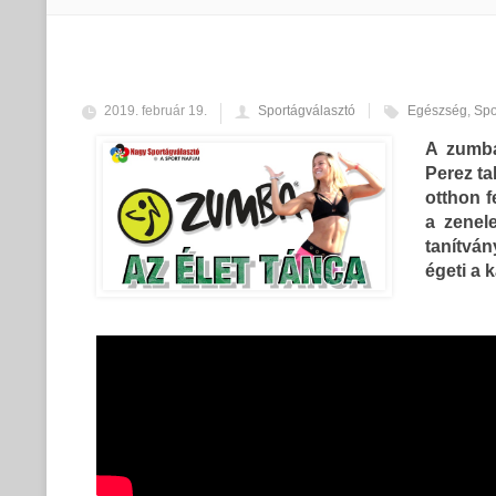
2019. február 19.
Sportágválasztó
Egészség
,
Spo
A zumba
Perez ta
otthon f
a zenel
tanítvá
égeti a k