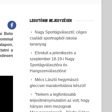
LEGUTÓBBI BEJEGYZÉSEK
Nagy Sportágválasztó: céges
ai Beto
családi sportnapból iskolai
kalommal
tananyag
alapon,
tatni a
Elindult a jelentkezés a
endesen
szeptember 18-19-i Nagy
Sportágválasztóra és
Hangszerválasztóra!
Mécs László hegymászó
gleccser maratonfutásra készül!
“Nekem a legfontosabb
teljesítménymutatóm az volt, hogy
hányan nem mozognak