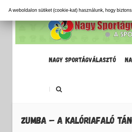
+36706471652
info@sportagvalaszto.hu
A weboldalon sütiket (cookie-kat) használunk, hogy bizton
NAGY SPORTÁGVÁLASZTÓ
NA
|
ZUMBA – A KALÓRIAFALÓ TÁ