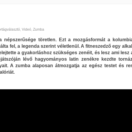
rtágválasztó
,
Videó
,
Zumba
 népszerűsége töretlen. Ezt a mozgásformát a kolumbi
lálta fel, a legenda szerint véletlenül. A fitneszedző egy al
elejtette a gyakorláshoz szükséges zenéit, és lesz ami lesz 
ejátszóján lévő hagyományos latin zenékre kezdte tornáz
nyait. A zumba alaposan átmozgatja az egész testet és r
alóriát.