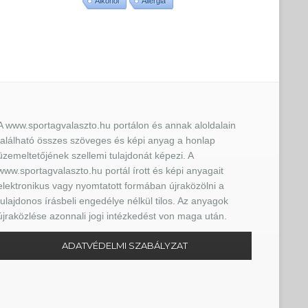
Alkohol
Allergia
A www.sportagvalaszto.hu portálon és annak aloldalain
található összes szöveges és képi anyag a honlap
üzemeltetőjének szellemi tulajdonát képezi. A
www.sportagvalaszto.hu portál írott és képi anyagait
elektronikus vagy nyomtatott formában újraközölni a
tulajdonos írásbeli engedélye nélkül tilos. Az anyagok
újraközlése azonnali jogi intézkedést von maga után.
ADATVÉDELMI SZABÁLYZAT