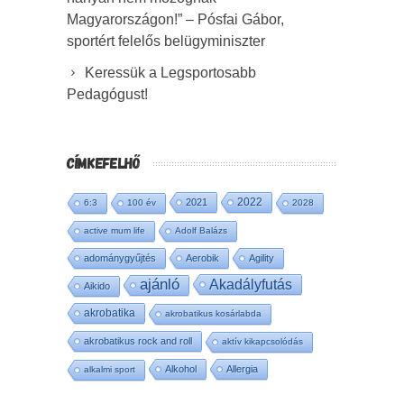
Magyarországon!” – Pósfai Gábor,
sportért felelős belügyminiszter
Keressük a Legsportosabb
Pedagógust!
CÍMKEFELHŐ
2022
2021
6:3
100 év
2028
active mum life
Adolf Balázs
adománygyűjtés
Aerobik
Agility
ajánló
Akadályfutás
Aikido
akrobatika
akrobatikus kosárlabda
akrobatikus rock and roll
aktív kikapcsolódás
Alkohol
Allergia
alkalmi sport