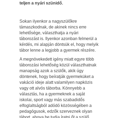
teljen a nyári szünidő.
Sokan ilyenkor a nagyszülőkre
támaszkodnak, de akinek nincs erre
lehetősége, választhatja a nyári
táborozást is. Ilyenkor azonban felmerül a
kérdés, mi alapján döntsük el, hogy melyik
tábor lenne a legjobb a gyermek részére.
A megnövekedett igény miatt egyre több
táborozási lehetőség közül választhatnak
manapság azok a szülők, akik úgy
döntenek, hogy beíratják gyermeküket a
vakáció ideje alatt valamilyen napközis
vagy ott alvós táborba. Könnyebb a
választás, ha a gyermeknek a saját
iskolai, sport vagy más szabadidős
elfoglaltságból adódó közösségében a
pedagógusok, edzők szerveznek olyan
tábort, ahova be tudja íratni őt a szülő.