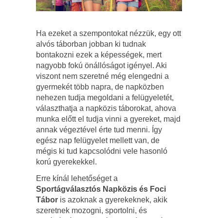
Ha ezeket a szempontokat nézzük, egy ott
alvós táborban jobban ki tudnak
bontakozni ezek a képességek, mert
nagyobb fokú önállóságot igényel. Aki
viszont nem szeretné még elengedni a
gyermekét több napra, de napközben
nehezen tudja megoldani a felügyeletét,
választhatja a napközis táborokat, ahova
munka előtt el tudja vinni a gyereket, majd
annak végeztével érte tud menni. Így
egész nap felügyelet mellett van, de
mégis ki tud kapcsolódni vele hasonló
korú gyerekekkel.
Erre kínál lehetőséget a
Sportágválasztós Napközis és Foci
Tábor
is azoknak a gyerekeknek, akik
szeretnek mozogni, sportolni, és