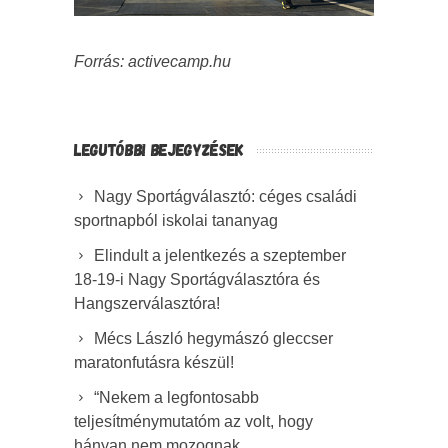
Forrás: activecamp.hu
LEGUTÓBBI BEJEGYZÉSEK
Nagy Sportágválasztó: céges családi
sportnapból iskolai tananyag
Elindult a jelentkezés a szeptember
18-19-i Nagy Sportágválasztóra és
Hangszerválasztóra!
Mécs László hegymászó gleccser
maratonfutásra készül!
“Nekem a legfontosabb
teljesítménymutatóm az volt, hogy
hányan nem mozognak