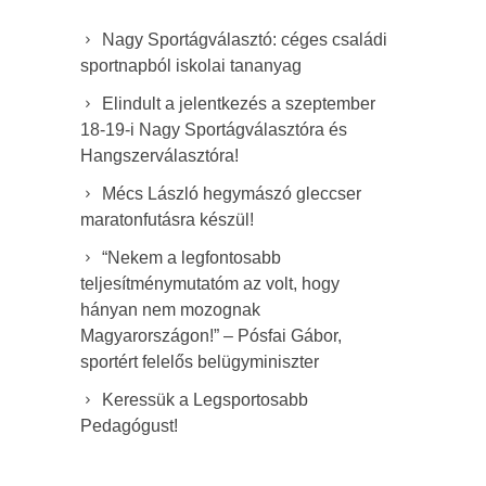
Nagy Sportágválasztó: céges családi
sportnapból iskolai tananyag
Elindult a jelentkezés a szeptember
18-19-i Nagy Sportágválasztóra és
Hangszerválasztóra!
Mécs László hegymászó gleccser
maratonfutásra készül!
“Nekem a legfontosabb
teljesítménymutatóm az volt, hogy
hányan nem mozognak
Magyarországon!” – Pósfai Gábor,
sportért felelős belügyminiszter
Keressük a Legsportosabb
Pedagógust!