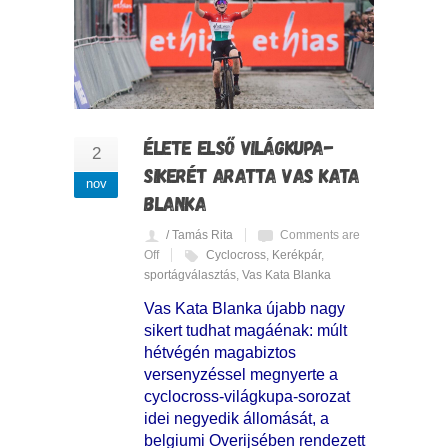
ÉLETE ELSŐ VILÁGKUPA-
2
SIKERÉT ARATTA VAS KATA
nov
BLANKA
/ Tamás Rita
Comments are
Off
Cyclocross
,
Kerékpár
,
sportágválasztás
,
Vas Kata Blanka
Vas Kata Blanka újabb nagy
sikert tudhat magáénak: múlt
hétvégén magabiztos
versenyzéssel megnyerte a
cyclocross-világkupa-sorozat
idei negyedik állomását, a
belgiumi Overijsében rendezett