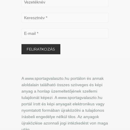
A www.sportagvalaszto.hu portálon és annak
aloldalain található összes szöveges és képi
anyag a honlap üzemeltetőjének szellemi
tulajdonát képezi. A www.sportagvalaszto.hu
portál írott és képi anyagait elektronikus vagy
nyomtatott formában újraközölni a tulajdonos
írásbeli engedélye nélkül tilos. Az anyagok
újraközlése azonnali jogi intézkedést von maga
után.