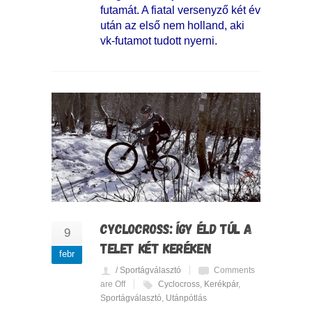
futamát. A fiatal versenyző két év
után az első nem holland, aki
vk-futamot tudott nyerni.
CYCLOCROSS: ÍGY ÉLD TÚL A
9
TELET KÉT KERÉKEN
febr
/ Sportágválasztó
Comments
are Off
Cyclocross
,
Kerékpár
,
Sportágválasztó
,
Utánpótlás