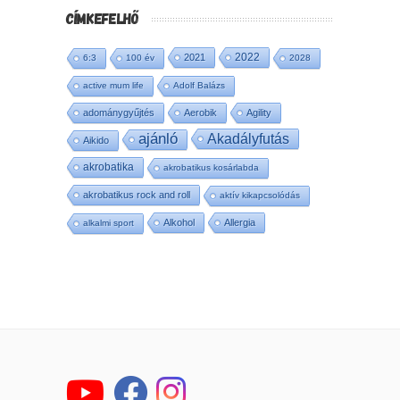
CÍMKEFELHŐ
2022
2021
6:3
100 év
2028
active mum life
Adolf Balázs
adománygyűjtés
Aerobik
Agility
ajánló
Akadályfutás
Aikido
akrobatika
akrobatikus kosárlabda
akrobatikus rock and roll
aktív kikapcsolódás
Alkohol
Allergia
alkalmi sport