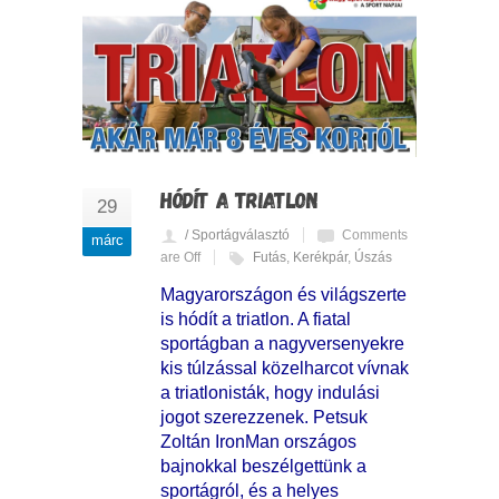
HÓDÍT A TRIATLON
29
/ Sportágválasztó
Comments
márc
are Off
Futás
,
Kerékpár
,
Úszás
Magyarországon és világszerte
is hódít a triatlon. A fiatal
sportágban a nagyversenyekre
kis túlzással közelharcot vívnak
a triatlonisták, hogy indulási
jogot szerezzenek. Petsuk
Zoltán IronMan országos
bajnokkal beszélgettünk a
sportágról, és a helyes