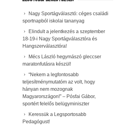
Nagy Sportágválasztó: céges családi
sportnapból iskolai tananyag
Elindult a jelentkezés a szeptember
18-19-i Nagy Sportágválasztóra és
Hangszerválasztóra!
Mécs László hegymászó gleccser
maratonfutásra készül!
“Nekem a legfontosabb
teljesítménymutatóm az volt, hogy
hányan nem mozognak
Magyarországon!” – Pósfai Gábor,
sportért felelős belügyminiszter
Keressük a Legsportosabb
Pedagógust!