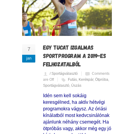
EGY TUCAT IZGALMAS
7
SPORTPROGRAM A 2019-ES
jan
FELHOZATALBÓL
/ Sportágválasztó
Comments
are Off
Futás
,
Kerékpár
,
Ötpróba
,
Sportágválasztó
,
Úszás
Idén sem kell sokáig
keresgélned, ha aktív hétvégi
programokra vágysz. Az óriási
kínálatból most kedvcsinálónak
ajánlunk néhány csemegét. Ha
ötpróbás vagy, akkor még egy jó