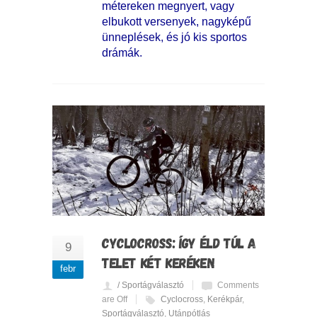
métereken megnyert, vagy
elbukott versenyek, nagyképű
ünneplések, és jó kis sportos
drámák.
CYCLOCROSS: ÍGY ÉLD TÚL A
9
TELET KÉT KERÉKEN
febr
/ Sportágválasztó
Comments
are Off
Cyclocross
,
Kerékpár
,
Sportágválasztó
,
Utánpótlás