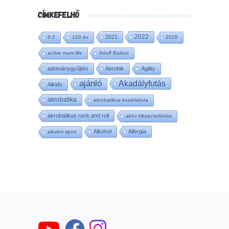
CÍMKEFELHŐ
2022
2021
6:3
100 év
2028
active mum life
Adolf Balázs
adománygyűjtés
Aerobik
Agility
ajánló
Akadályfutás
Aikido
akrobatika
akrobatikus kosárlabda
akrobatikus rock and roll
aktív kikapcsolódás
Alkohol
Allergia
alkalmi sport