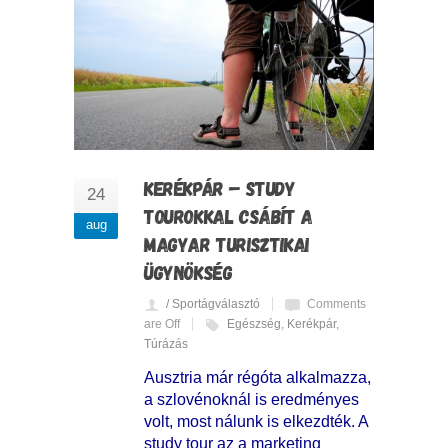
KERÉKPÁR – STUDY
24
TOUROKKAL CSÁBÍT A
aug
MAGYAR TURISZTIKAI
ÜGYNÖKSÉG
/ Sportágválasztó
Comments
are Off
Egészség
,
Kerékpár
,
Túrázás
Ausztria már régóta alkalmazza,
a szlovénoknál is eredményes
volt, most nálunk is elkezdték. A
study tour az a marketing