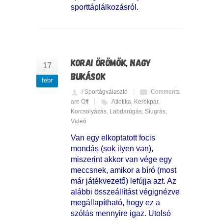
sporttáplálkozásról.
KORAI ÖRÖMÖK, NAGY
17
BUKÁSOK
febr
/ Sportágválasztó
Comments
are Off
Atlétika
,
Kerékpár
,
Korcsolyázás
,
Labdarúgás
,
Síugrás
,
Videó
Van egy elkoptatott focis
mondás (sok ilyen van),
miszerint akkor van vége egy
meccsnek, amikor a bíró (most
már játékvezető) lefújja azt. Az
alábbi összeállítást végignézve
megállapítható, hogy ez a
szólás mennyire igaz. Utolsó