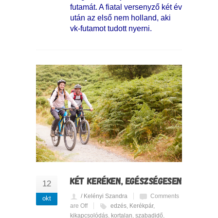
futamát. A fiatal versenyző két év
után az első nem holland, aki
vk-futamot tudott nyerni.
KÉT KERÉKEN, EGÉSZSÉGESEN
12
/ Kelényi Szandra
Comments
okt
are Off
edzés
,
Kerékpár
,
kikapcsolódás
,
kortalan
,
szabadidő
,