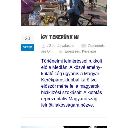
ÍGY TEKERÜNK MI
20
/ Sportágválasztó
Comments
szept
are Off
Egészség
,
Kerékpár
Történelmi felméréssel rukkolt
elő a Medián! A közvélemény-
kutató cég ugyanis a Magyar
Kerékpárosklubbal karöltve
először mérte fel a magyarok
biciklizési szokásait. A kutatás
reprezentatív Magyarország
felnőtt lakosságára nézve.