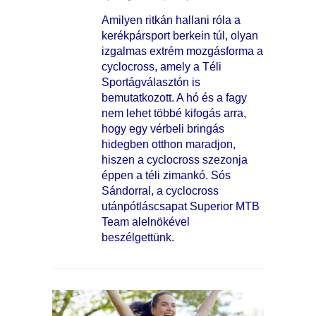
Amilyen ritkán hallani róla a
kerékpársport berkein túl, olyan
izgalmas extrém mozgásforma a
cyclocross, amely a Téli
Sportágválasztón is
bemutatkozott. A hó és a fagy
nem lehet többé kifogás arra,
hogy egy vérbeli bringás
hidegben otthon maradjon,
hiszen a cyclocross szezonja
éppen a téli zimankó. Sós
Sándorral, a cyclocross
utánpótláscsapat Superior MTB
Team alelnökével
beszélgettünk.