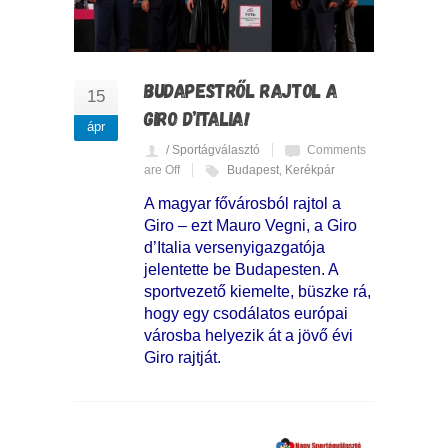
BUDAPESTRŐL RAJTOL A
15
GIRO D’ITALIA!
ápr
/ Sportágválasztó
Comments
are Off
Budapest
,
Kerékpár
A magyar fővárosból rajtol a
Giro – ezt Mauro Vegni, a Giro
d’Italia versenyigazgatója
jelentette be Budapesten. A
sportvezető kiemelte, büszke rá,
hogy egy csodálatos európai
városba helyezik át a jövő évi
Giro rajtját.