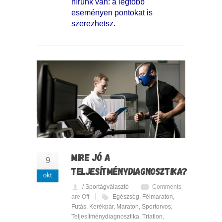
hírünk van: a legtöbb
eseményen pontokat is
szerezhetsz.
MIRE JÓ A
9
TELJESÍTMÉNYDIAGNOSZTIKA?
okt
/ Sportágválasztó
Comments
are Off
Egészség
,
Félmaraton
,
Futás
,
Kerékpár
,
Maraton
,
Sportorvos
,
Teljesítménydiagnosztika
,
Triatlon
,