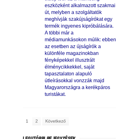
eszközként alkalmazott szakmai
út, melyben a szolgáltatók
meghívják szakújságírókat egy
termék ingyenes kipróbálására.
A többi már a
médiamunkásokon múlik: ebben
az esetben az újságírók a
különféle magazinokban
fényképekkel illusztrált
élménycikkekkel, saját
tapasztalaton alapuló
útleírásokkal vonzzák majd
Magyarországra a kerékpáros
turistákat.
1
2
Következő
LEGUTÓBBI BEJEGYZÉSEK