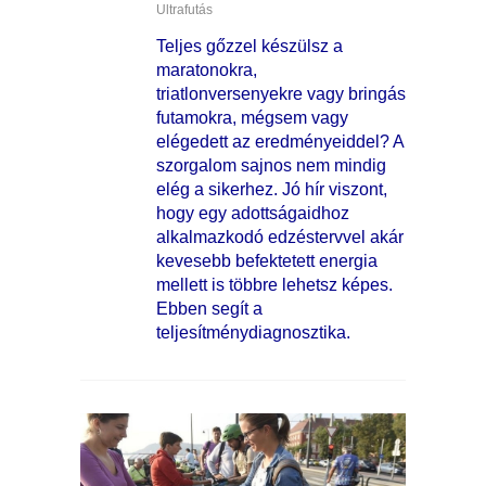
Ultrafutás
Teljes gőzzel készülsz a
maratonokra,
triatlonversenyekre vagy bringás
futamokra, mégsem vagy
elégedett az eredményeiddel? A
szorgalom sajnos nem mindig
elég a sikerhez. Jó hír viszont,
hogy egy adottságaidhoz
alkalmazkodó edzéstervvel akár
kevesebb befektetett energia
mellett is többre lehetsz képes.
Ebben segít a
teljesítménydiagnosztika.