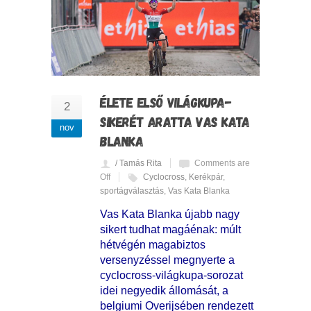
ÉLETE ELSŐ VILÁGKUPA-
2
SIKERÉT ARATTA VAS KATA
nov
BLANKA
/ Tamás Rita
Comments are
Off
Cyclocross
,
Kerékpár
,
sportágválasztás
,
Vas Kata Blanka
Vas Kata Blanka újabb nagy
sikert tudhat magáénak: múlt
hétvégén magabiztos
versenyzéssel megnyerte a
cyclocross-világkupa-sorozat
idei negyedik állomását, a
belgiumi Overijsében rendezett