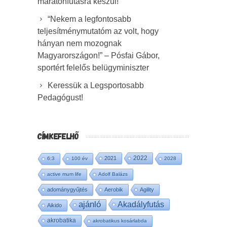
maratonfutásra készül!
“Nekem a legfontosabb
teljesítménymutatóm az volt, hogy
hányan nem mozognak
Magyarországon!” – Pósfai Gábor,
sportért felelős belügyminiszter
Keressük a Legsportosabb
Pedagógust!
CÍMKEFELHŐ
2022
2021
6:3
100 év
2028
active mum life
Adolf Balázs
adománygyűjtés
Aerobik
Agility
ajánló
Akadályfutás
Aikido
akrobatika
akrobatikus kosárlabda