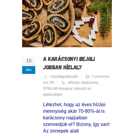
A KARÁCSONYI BEJGLI
16
JOBBAN HÍZLAL?
dec
/ Sportágválasztó
Comments
are Off
elhízás
,
karácsony
,
SYNLAB Hungary
,
válaszd az
egészséget
Létezhet, hogy az éves hízási
mennyiség akár 70-80%-át is
karácsony napjaiban
szenvedjük el? Bizony, így van!
Az ünnepek alatt