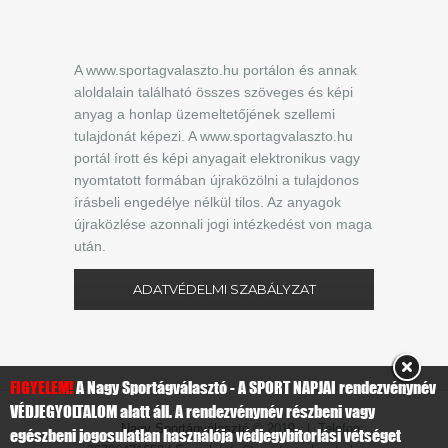
A www.sportagvalaszto.hu portálon és annak
aloldalain található összes szöveges és képi
anyag a honlap üzemeltetőjének szellemi
tulajdonát képezi. A www.sportagvalaszto.hu
portál írott és képi anyagait elektronikus vagy
nyomtatott formában újraközölni a tulajdonos
írásbeli engedélye nélkül tilos. Az anyagok
újraközlése azonnali jogi intézkedést von maga
után.
ADATVÉDELMI SZABÁLYZAT
FIGYELEM!
A Nagy Sportágválasztó - A SPORT NAPJAI rendezvénynév
VÉDJEGYOLTALOM alatt áll. A rendezvénynév részbeni vagy
Nagy Sportágválasztó
© 2019 | Telefon:
egészbeni jogosulatlan használója védjegybitorlási vétséget