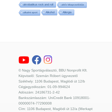
akrobatikus rock and roll
aktív kikapcsolódás
Alkohol
Allergia
alkalmi sport
© Nagy Sportágválasztó, BBU Nonprofit Kft.
Képviselő: Szemán Róbert ügyvezető
Székhely: 1106 Budapest, Maglódi út 12/b
Cégjegyzékszám: 01-09-994624
Adószám: 24186731-2-42
Bankszámlaszám: UniCredit Bank 10918001-
00000074-77290008
Cím: 1106 Budapest, Maglódi út 12/a (Merkapt