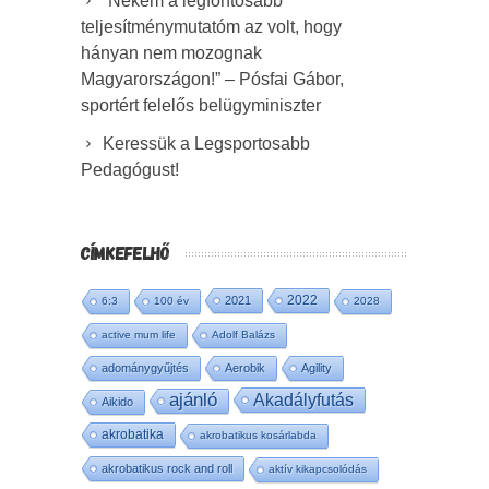
“Nekem a legfontosabb
teljesítménymutatóm az volt, hogy
hányan nem mozognak
Magyarországon!” – Pósfai Gábor,
sportért felelős belügyminiszter
Keressük a Legsportosabb
Pedagógust!
CÍMKEFELHŐ
2022
2021
6:3
100 év
2028
active mum life
Adolf Balázs
adománygyűjtés
Aerobik
Agility
ajánló
Akadályfutás
Aikido
akrobatika
akrobatikus kosárlabda
akrobatikus rock and roll
aktív kikapcsolódás