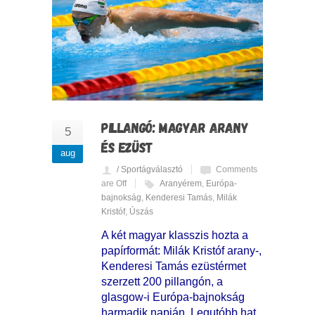
PILLANGÓ: MAGYAR ARANY
5
ÉS EZÜST
aug
/ Sportágválasztó
Comments
are Off
Aranyérem
,
Európa-
bajnokság
,
Kenderesi Tamás
,
Milák
Kristóf
,
Úszás
A két magyar klasszis hozta a
papírformát: Milák Kristóf arany-,
Kenderesi Tamás ezüstérmet
szerzett 200 pillangón, a
glasgow-i Európa-bajnokság
harmadik napján. Legutóbb hat