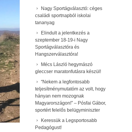
Nagy Sportágválasztó: céges
családi sportnapból iskolai
tananyag
Elindult a jelentkezés a
szeptember 18-19-i Nagy
Sportágválasztóra és
Hangszerválasztóra!
Mécs László hegymászó
gleccser maratonfutásra készül!
“Nekem a legfontosabb
teljesítménymutatóm az volt, hogy
hányan nem mozognak
Magyarországon!” – Pósfai Gábor,
sportért felelős belügyminiszter
Keressük a Legsportosabb
Pedagógust!