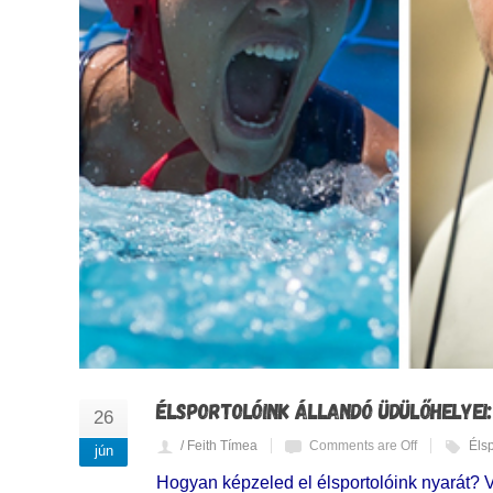
ÉLSPORTOLÓINK ÁLLANDÓ ÜDÜLŐHELYEI:
26
/ Feith Tímea
Comments are Off
Élsp
jún
Hogyan képzeled el élsportolóink nyarát? 