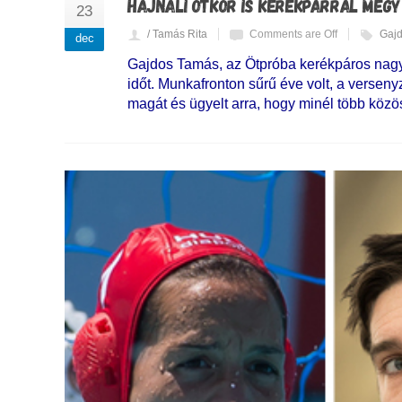
HAJNALI ÖTKOR IS KERÉKPÁRRAL MEGY
23
/ Tamás Rita
Comments are Off
Gaj
dec
Gajdos Tamás, az Ötpróba kerékpáros nagyköv
időt. Munkafronton sűrű éve volt, a verse
magát és ügyelt arra, hogy minél több közö