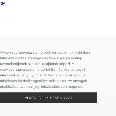
ogy
A www.sportagvalaszto.hu portálon és annak aloldalain
található összes szöveges és képi anyag a honlap
üzemeltetőjének szellemi tulajdonát képezi. A
www.sportagvalaszto.hu portál írott és képi anyagait
elektronikus vagy nyomtatott formában újraközölni a
tulajdonos írásbeli engedélye nélkül tilos. Az anyagok
újraközlése azonnali jogi intézkedést von maga után.
ADATVÉDELMI SZABÁLYZAT