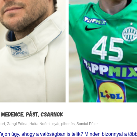
 MEDENCE, PÁST, CSARNOK
ort
,
Gangl Edina
,
Háfra Noémi
,
nyár
,
pihenés
,
Somfai Péter
Vajon úgy, ahogy a valóságban is telik? Minden bizonnyal a töb