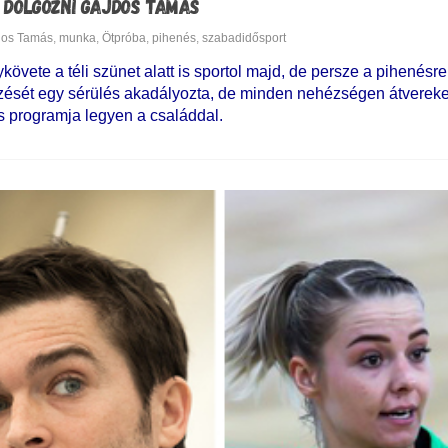
 DOLGOZNI GAJDOS TAMÁS
dos Tamás
,
munka
,
Ötpróba
,
pihenés
,
szabadidősport
ete a téli szünet alatt is sportol majd, de persze a pihenésre 
nyzését egy sérülés akadályozta, de minden nehézségen átverek
s programja legyen a családdal.