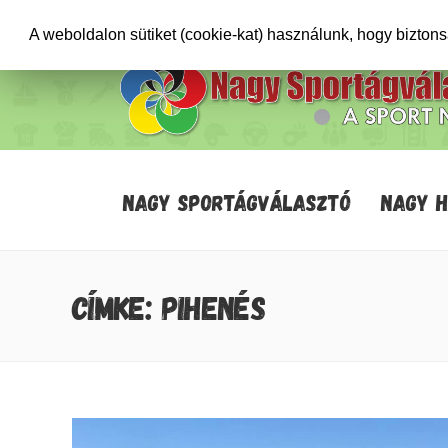
+36706471652
info@sportagvalaszto.hu
A weboldalon sütiket (cookie-kat) használunk, hogy bizton
NAGY SPORTÁGVÁLASZTÓ
NAGY 
CÍMKE: PIHENÉS