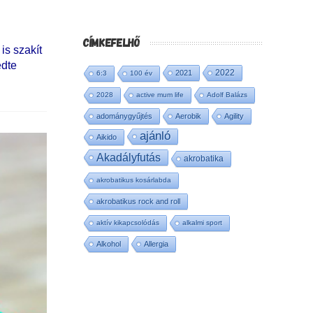
CÍMKEFELHŐ
is szakít
edte
2022
2021
6:3
100 év
2028
active mum life
Adolf Balázs
adománygyűjtés
Aerobik
Agility
ajánló
Aikido
Akadályfutás
akrobatika
akrobatikus kosárlabda
akrobatikus rock and roll
aktív kikapcsolódás
alkalmi sport
Alkohol
Allergia