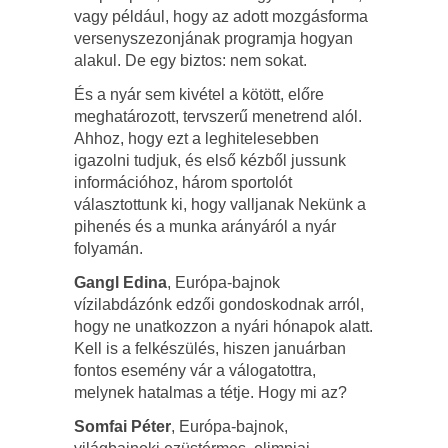
vagy például, hogy az adott mozgásforma
versenyszezonjának programja hogyan
alakul. De egy biztos: nem sokat.
És a nyár sem kivétel a kötött, előre
meghatározott, tervszerű menetrend alól.
Ahhoz, hogy ezt a leghitelesebben
igazolni tudjuk, és első kézből jussunk
információhoz, három sportolót
választottunk ki, hogy valljanak Nekünk a
pihenés és a munka arányáról a nyár
folyamán.
Gangl Edina
, Európa-bajnok
vízilabdázónk edzői gondoskodnak arról,
hogy ne unatkozzon a nyári hónapok alatt.
Kell is a felkészülés, hiszen januárban
fontos esemény vár a válogatottra,
melynek hatalmas a tétje. Hogy mi az?
Somfai Péter
, Európa-bajnok,