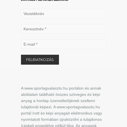
A www.sportagvalaszto.hu portálon és annak
aloldalain található összes szöveges és képi
anyag a honlap üzemeltetőjének szellemi
tulajdonát képezi. A www.sportagvalaszto.hu
portál írott és képi anyagait elektronikus vagy
nyomtatott formában újraközölni a tulajdonos
írásbeli engedélye nélkül tilos. Az anyagok