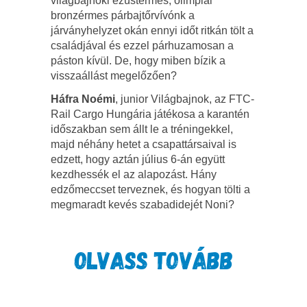
világbajnoki ezüstérmes, olimpiai
bronzérmes párbajtőrvívónk a
járványhelyzet okán ennyi időt ritkán tölt a
családjával és ezzel párhuzamosan a
páston kívül. De, hogy miben bízik a
visszaállást megelőzően?
Háfra Noémi
, junior Világbajnok, az FTC-
Rail Cargo Hungária játékosa a karantén
időszakban sem állt le a tréningekkel,
majd néhány hetet a csapattársaival is
edzett, hogy aztán július 6-án együtt
kezdhessék el az alapozást. Hány
edzőmeccset terveznek, és hogyan tölti a
megmaradt kevés szabadidejét Noni?
OLVASS TOVÁBB