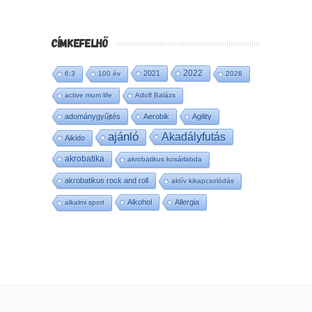
CÍMKEFELHŐ
2022
2021
6:3
100 év
2028
active mum life
Adolf Balázs
adománygyűjtés
Aerobik
Agility
ajánló
Akadályfutás
Aikido
akrobatika
akrobatikus kosárlabda
akrobatikus rock and roll
aktív kikapcsolódás
Alkohol
Allergia
alkalmi sport