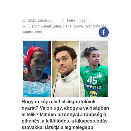
2020. június 26.
Feith Tímea
Élsport
,
Gangl Edina
,
Háfra Noémi
,
nyár
,
pihenés
,
Somfai Péter
Hogyan képzeled el élsportolóink
nyarát? Vajon úgy, ahogy a valóságban
is telik? Minden bizonnyal a többség a
pihenés, a feltöltődés, a kikapcsolódás
szavakkal társítja a legmelegebb