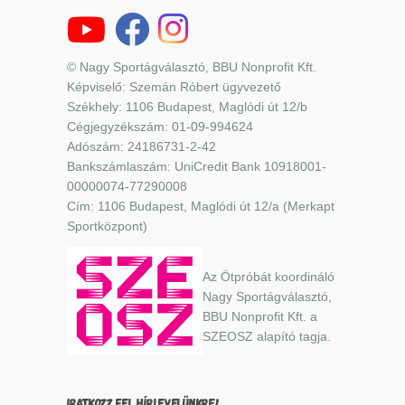
© Nagy Sportágválasztó, BBU Nonprofit Kft.
Képviselő: Szemán Róbert ügyvezető
Székhely: 1106 Budapest, Maglódi út 12/b
Cégjegyzékszám: 01-09-994624
Adószám: 24186731-2-42
Bankszámlaszám: UniCredit Bank 10918001-
00000074-77290008
Cím: 1106 Budapest, Maglódi út 12/a (Merkapt
Sportközpont)
Az Ötpróbát koordináló
Nagy Sportágválasztó,
BBU Nonprofit Kft. a
SZEOSZ alapító tagja.
IRATKOZZ FEL HÍRLEVELÜNKRE!