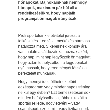
hónapokat. Bajnokainknak nemhogy
hónapok, maximum pár hét áll a
rendelkezésükre, hogy napjaik
programját önmaguk irányítsák.
Profi sportolóink életvitelét jórészt a
felkészülés – edzés – mérkőzés hármasa
határozza meg. Sikereiknek komoly ára
van, hatalmas áldozatokat hoznak azért,
hogy nap, mint nap legyőzzék önmagukat,
hogy aztán téthelyzetben a legjobbjukat
nyújthassák, hogy eredményét lássák a
befektetett munkának.
Hogy mennyi időt tölthetnek előírt
edzésprogram vagy mindennapos tréning
nélkül egy évben? Ezt természetesen sok
minden befolyásolhatja, többek között a
sportág jellege, hogy egyéni – vagy
csapatsport, szellemi – vagy fizikai sport,