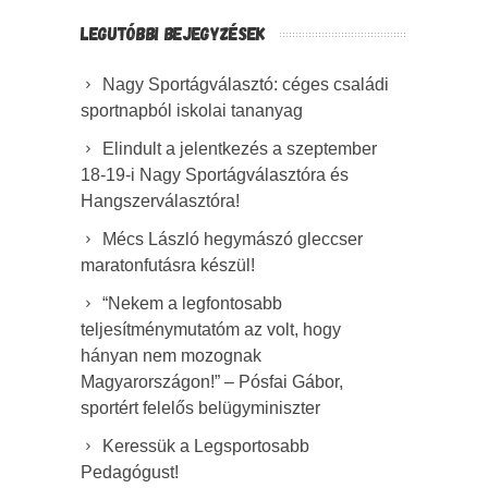
LEGUTÓBBI BEJEGYZÉSEK
Nagy Sportágválasztó: céges családi
sportnapból iskolai tananyag
Elindult a jelentkezés a szeptember
18-19-i Nagy Sportágválasztóra és
Hangszerválasztóra!
Mécs László hegymászó gleccser
maratonfutásra készül!
“Nekem a legfontosabb
teljesítménymutatóm az volt, hogy
hányan nem mozognak
Magyarországon!” – Pósfai Gábor,
sportért felelős belügyminiszter
Keressük a Legsportosabb
Pedagógust!