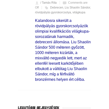
/ Tamás Rita
Comments are
Off
Debrecen
,
Liu Shaolin Sándor
,
rövidpályás gyorskorcsolya
,
világkupa
Kalandosra sikerült a
rövidpályás gyorskorcsolyázók
olimpiai kvalifikációs világkupa-
sorozatának harmadik,
debreceni állomása. Liu Shaolin
Sándor 500 méteren győzött,
1000 méteren kizárták, a
mixváltó negyedik lett, mert az
ellenfél leesett karkötőjében
elbukott a váltótag Liu Shaolin
Sándor, míg a férfiváltó
bronzérmes helyen ért célba.
LEGUTÓBBI BEJEGYZÉSEK