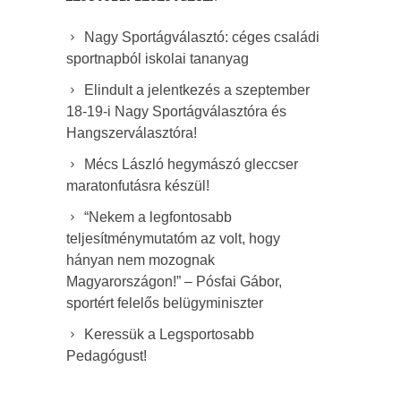
Nagy Sportágválasztó: céges családi
sportnapból iskolai tananyag
Elindult a jelentkezés a szeptember
18-19-i Nagy Sportágválasztóra és
Hangszerválasztóra!
Mécs László hegymászó gleccser
maratonfutásra készül!
“Nekem a legfontosabb
teljesítménymutatóm az volt, hogy
hányan nem mozognak
Magyarországon!” – Pósfai Gábor,
sportért felelős belügyminiszter
Keressük a Legsportosabb
Pedagógust!