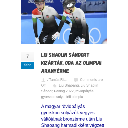
LIU SHAOLIN SÁNDORT
7
KIZÁRTÁK, ODA AZ OLIMPIAI
febr
ARANYÉRME
/ Tamás Rita
Comments are
Off
Liu Shaoang
,
Liu Shaolin
Sándor
,
Peking 2022
,
rövidpályás
gyorskorcsolya
,
téli olimpia
A magyar rövidpályás
gyorskorcsolyázók vegyes
váltójának bronzérme után Liu
Shaoang harmadikként végzett