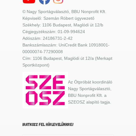
© Nagy Sportágválasztó, BBU Nonprofit Kft.
Képviselő: Szemán Róbert ügyvezető
Székhely: 1106 Budapest, Maglódi út 12/b
Cégjegyzékszám: 01-09-994624
Adószám: 24186731-2-42
Bankszámlaszám: UniCredit Bank 10918001-
00000074-77290008
Cím: 1106 Budapest, Maglódi út 12/a (Merkapt
Sportközpont)
Az Ötpróbát koordináló
Nagy Sportágválasztó,
BBU Nonprofit Kft. a
SZEOSZ alapító tagja.
IRATKOZZ FEL HÍRLEVELÜNKRE!