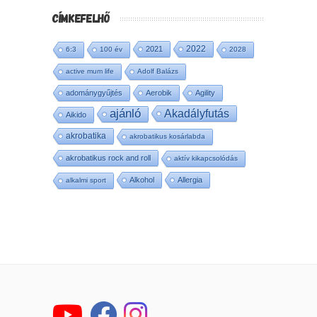
CÍMKEFELHŐ
2022
2021
6:3
100 év
2028
active mum life
Adolf Balázs
adománygyűjtés
Aerobik
Agility
ajánló
Akadályfutás
Aikido
akrobatika
akrobatikus kosárlabda
akrobatikus rock and roll
aktív kikapcsolódás
Alkohol
Allergia
alkalmi sport