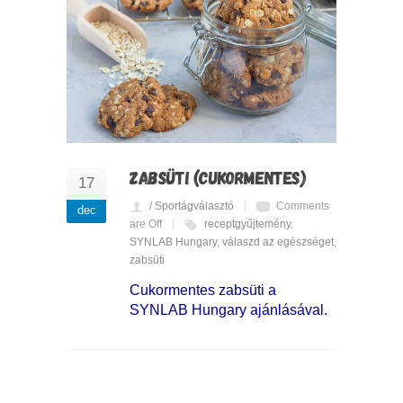
ZABSÜTI (CUKORMENTES)
17
/ Sportágválasztó
Comments
dec
are Off
receptgyűjtemény
,
SYNLAB Hungary
,
válaszd az egészséget
,
zabsüti
Cukormentes zabsüti a
SYNLAB Hungary ajánlásával.