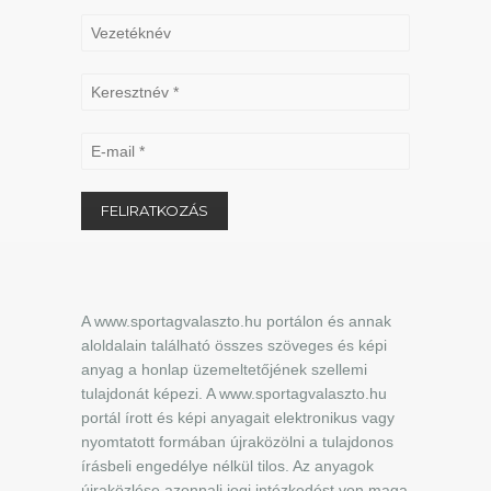
A www.sportagvalaszto.hu portálon és annak
aloldalain található összes szöveges és képi
anyag a honlap üzemeltetőjének szellemi
tulajdonát képezi. A www.sportagvalaszto.hu
portál írott és képi anyagait elektronikus vagy
nyomtatott formában újraközölni a tulajdonos
írásbeli engedélye nélkül tilos. Az anyagok
újraközlése azonnali jogi intézkedést von maga