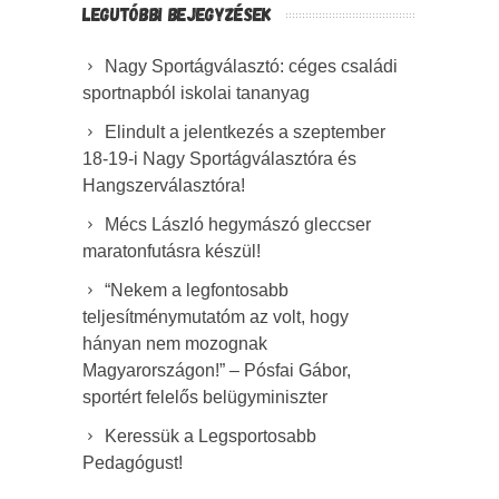
LEGUTÓBBI BEJEGYZÉSEK
Nagy Sportágválasztó: céges családi
sportnapból iskolai tananyag
Elindult a jelentkezés a szeptember
18-19-i Nagy Sportágválasztóra és
Hangszerválasztóra!
Mécs László hegymászó gleccser
maratonfutásra készül!
“Nekem a legfontosabb
teljesítménymutatóm az volt, hogy
hányan nem mozognak
Magyarországon!” – Pósfai Gábor,
sportért felelős belügyminiszter
Keressük a Legsportosabb
Pedagógust!