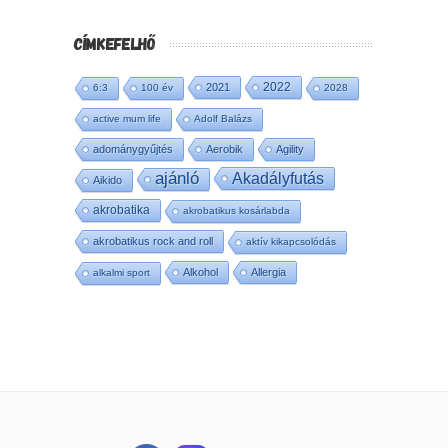
CÍMKEFELHŐ
2022
2021
6:3
100 év
2028
active mum life
Adolf Balázs
adománygyűjtés
Aerobik
Agility
ajánló
Akadályfutás
Aikido
akrobatika
akrobatikus kosárlabda
akrobatikus rock and roll
aktív kikapcsolódás
Alkohol
Allergia
alkalmi sport