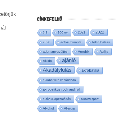
zetörjük
CÍMKEFELHŐ
nál
2022
2021
6:3
100 év
2028
active mum life
Adolf Balázs
adománygyűjtés
Aerobik
Agility
ajánló
Aikido
Akadályfutás
akrobatika
akrobatikus kosárlabda
akrobatikus rock and roll
aktív kikapcsolódás
alkalmi sport
Alkohol
Allergia