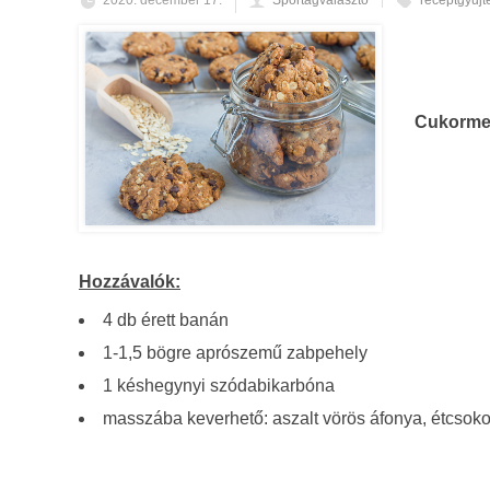
2020. december 17.
Sportágválasztó
receptgyűj
Cukormen
Hozzávalók:
4 db érett banán
1-1,5 bögre aprószemű zabpehely
1 késhegynyi szódabikarbóna
masszába keverhető: aszalt vörös áfonya, étcsok