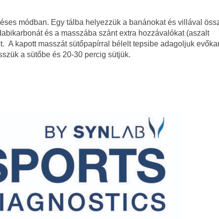
eréses módban. Egy tálba helyezzük a banánokat és villával öss
dabikarbonát és a masszába szánt extra hozzávalókat (aszalt
. A kapott masszát sütőpapírral bélelt tepsibe adagoljuk evőka
sszük a sütőbe és 20-30 percig sütjük.