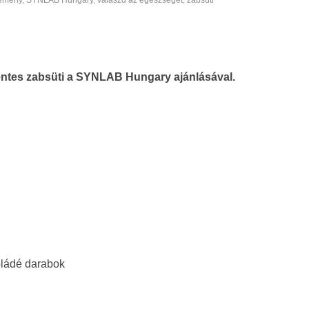
temény
,
SYNLAB Hungary
,
válaszd az egészséget
,
zabsüti
tes zabsüti a SYNLAB Hungary ajánlásával.
oládé darabok