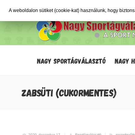
+36706471652
info@sportagvalaszto.hu
A weboldalon sütiket (cookie-kat) használunk, hogy bizton
NAGY SPORTÁGVÁLASZTÓ
NAGY 
ZABSÜTI (CUKORMENTES)