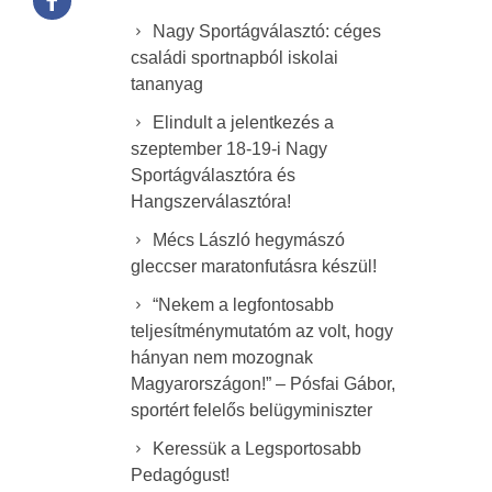
Nagy Sportágválasztó: céges
családi sportnapból iskolai
tananyag
Elindult a jelentkezés a
szeptember 18-19-i Nagy
Sportágválasztóra és
Hangszerválasztóra!
Mécs László hegymászó
gleccser maratonfutásra készül!
“Nekem a legfontosabb
teljesítménymutatóm az volt, hogy
hányan nem mozognak
Magyarországon!” – Pósfai Gábor,
sportért felelős belügyminiszter
Keressük a Legsportosabb
Pedagógust!