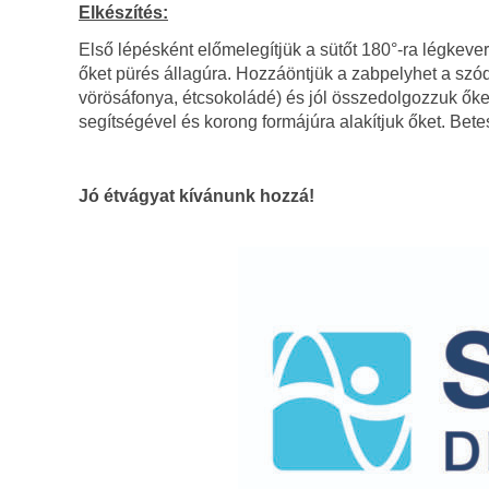
Elkészítés:
Első lépésként előmelegítjük a sütőt 180°-ra légkev
őket pürés állagúra. Hozzáöntjük a zabpelyhet a szó
vörösáfonya, étcsokoládé) és jól összedolgozzuk őket
segítségével és korong formájúra alakítjuk őket. Bete
Jó étvágyat kívánunk hozzá!