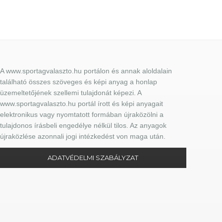
A www.sportagvalaszto.hu portálon és annak aloldalain
található összes szöveges és képi anyag a honlap
üzemeltetőjének szellemi tulajdonát képezi. A
www.sportagvalaszto.hu portál írott és képi anyagait
elektronikus vagy nyomtatott formában újraközölni a
tulajdonos írásbeli engedélye nélkül tilos. Az anyagok
újraközlése azonnali jogi intézkedést von maga után.
ADATVÉDELMI SZABÁLYZAT