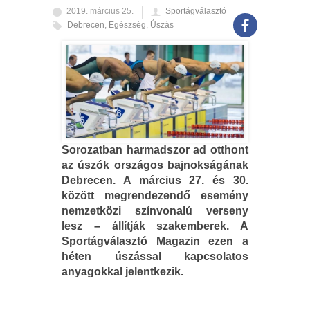
2019. március 25.
Sportágválasztó
Debrecen
,
Egészség
,
Úszás
Sorozatban harmadszor ad otthont
az úszók országos bajnokságának
Debrecen. A március 27. és 30.
között megrendezendő esemény
nemzetközi színvonalú verseny
lesz – állítják szakemberek. A
Sportágválasztó Magazin ezen a
héten úszással kapcsolatos
anyagokkal jelentkezik.