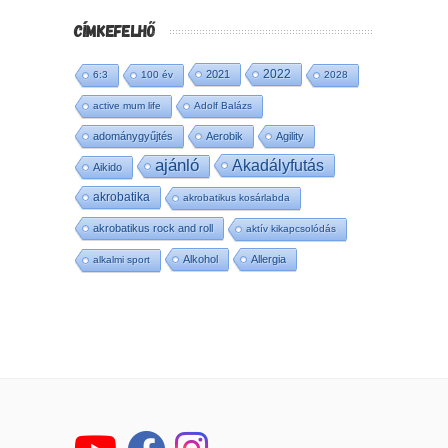
CÍMKEFELHŐ
2022
2021
6:3
100 év
2028
active mum life
Adolf Balázs
adománygyűjtés
Aerobik
Agility
ajánló
Akadályfutás
Aikido
akrobatika
akrobatikus kosárlabda
akrobatikus rock and roll
aktív kikapcsolódás
Alkohol
Allergia
alkalmi sport