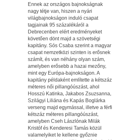
Ennek az országos bajnokságnak
nagy tétje van, hiszen a nyári
világbajnokságon induló csapat
tagjainak 95 százalékáról a
Debrecenben elért eredményeket
követően dönt majd a szövetségi
kapitány. Sós Csaba szerint a magyar
csapat nemzetközi szinten is erősnek
számít, és van néhány olyan szám,
amelyben erősebb a hazai mezőny,
mint egy Európa-bajnokságon. A
kapitány példaként említette a kétszáz
méteres női pillangóúszást, ahol
Hosszú Katinka, Jakabos Zsuzsanna,
Szilágyi Liliána és Kapás Boglárka
verseng majd egymással, illetve a férfi
kétszáz méteres pillangóúszást,
amelyben Cseh Lászlónak Milák
Kristóf és Kenderesi Tamás közül
valamelyiket le kellene győznie