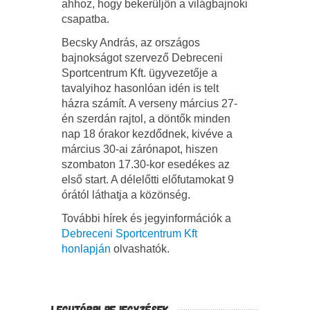
ahhoz, hogy bekerüljön a világbajnoki
csapatba.
Becsky András, az országos
bajnokságot szervező Debreceni
Sportcentrum Kft. ügyvezetője a
tavalyihoz hasonlóan idén is telt
házra számít. A verseny március 27-
én szerdán rajtol, a döntők minden
nap 18 órakor kezdődnek, kivéve a
március 30-ai zárónapot, hiszen
szombaton 17.30-kor esedékes az
első start. A délelőtti előfutamokat 9
órától láthatja a közönség.
További hírek és jegyinformációk a
Debreceni Sportcentrum Kft
honlapján
olvashatók.
LEGUTÓBBI BEJEGYZÉSEK