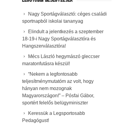
Nagy Sportágválasztó: céges családi
sportnapból iskolai tananyag
Elindult a jelentkezés a szeptember
18-19-i Nagy Sportágválasztóra és
Hangszerválasztóra!
Mécs László hegymászó gleccser
maratonfutásra készül!
“Nekem a legfontosabb
teljesítménymutatóm az volt, hogy
hányan nem mozognak
Magyarországon!” – Pósfai Gábor,
sportért felelős belügyminiszter
Keressük a Legsportosabb
Pedagógust!