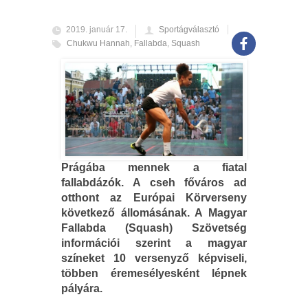
2019. január 17.
Sportágválasztó
Chukwu Hannah
,
Fallabda
,
Squash
Prágába mennek a fiatal
fallabdázók. A cseh főváros ad
otthont az Európai Körverseny
következő állomásának. A Magyar
Fallabda (Squash) Szövetség
információi szerint a magyar
színeket 10 versenyző képviseli,
többen éremesélyesként lépnek
pályára.