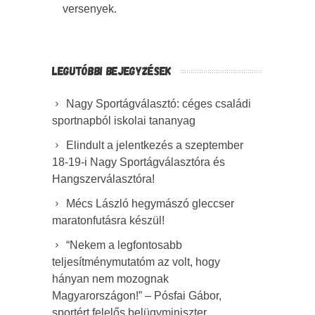
versenyek.
LEGUTÓBBI BEJEGYZÉSEK
Nagy Sportágválasztó: céges családi
sportnapból iskolai tananyag
Elindult a jelentkezés a szeptember
18-19-i Nagy Sportágválasztóra és
Hangszerválasztóra!
Mécs László hegymászó gleccser
maratonfutásra készül!
“Nekem a legfontosabb
teljesítménymutatóm az volt, hogy
hányan nem mozognak
Magyarországon!” – Pósfai Gábor,
sportért felelős belügyminiszter