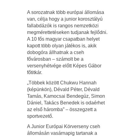
A sorozatnak több európai állomása
van, célja hogy a junior korosztályú
fallabdázók is rangos nemzetközi
megmérettetéseken tudjanak fejlődni.
A 10 fős magyar csapatban helyet
kapott több olyan játékos is, akik
dobogóra állhatnak a cseh
fővárosban – számolt be a
versenyhétvége előtt Képes Gábor
főtitkár.
„Többek között Chukwu Hannah
(képünkön), Dévald Péter, Dévald
Tamás, Kamocsai Bendegúz, Simon
Dániel, Takács Benedek is odaérhet
az első háromba” – összegzett a
sportvezető.
A Junior Európai Körverseny cseh
állomásán vasárnapig tartanak a