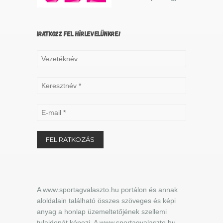
IRATKOZZ FEL HÍRLEVELÜNKRE!
A www.sportagvalaszto.hu portálon és annak
aloldalain található összes szöveges és képi
anyag a honlap üzemeltetőjének szellemi
tulajdonát képezi. A www.sportagvalaszto.hu