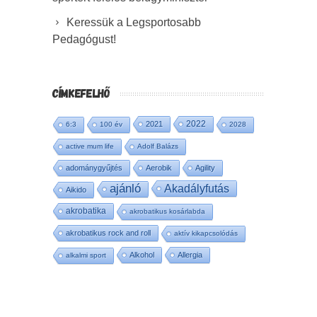
Keressük a Legsportosabb
Pedagógust!
CÍMKEFELHŐ
2022
2021
6:3
100 év
2028
active mum life
Adolf Balázs
adománygyűjtés
Aerobik
Agility
ajánló
Akadályfutás
Aikido
akrobatika
akrobatikus kosárlabda
akrobatikus rock and roll
aktív kikapcsolódás
Alkohol
Allergia
alkalmi sport