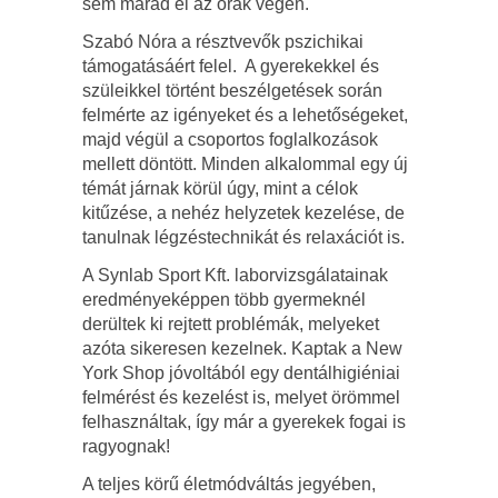
sem marad el az órák végén.
Szabó Nóra a résztvevők pszichikai
támogatásáért felel. A gyerekekkel és
szüleikkel történt beszélgetések során
felmérte az igényeket és a lehetőségeket,
majd végül a csoportos foglalkozások
mellett döntött. Minden alkalommal egy új
témát járnak körül úgy, mint a célok
kitűzése, a nehéz helyzetek kezelése, de
tanulnak légzéstechnikát és relaxációt is.
A Synlab Sport Kft. laborvizsgálatainak
eredményeképpen több gyermeknél
derültek ki rejtett problémák, melyeket
azóta sikeresen kezelnek. Kaptak a New
York Shop jóvoltából egy dentálhigiéniai
felmérést és kezelést is, melyet örömmel
felhasználtak, így már a gyerekek fogai is
ragyognak!
A teljes körű életmódváltás jegyében,