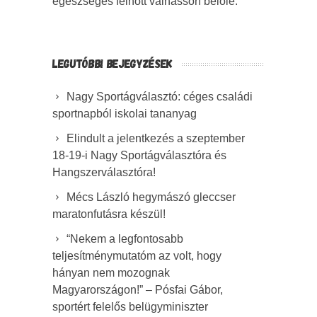
egészséges felnőtt válhasson belőle.
LEGUTÓBBI BEJEGYZÉSEK
Nagy Sportágválasztó: céges családi
sportnapból iskolai tananyag
Elindult a jelentkezés a szeptember
18-19-i Nagy Sportágválasztóra és
Hangszerválasztóra!
Mécs László hegymászó gleccser
maratonfutásra készül!
“Nekem a legfontosabb
teljesítménymutatóm az volt, hogy
hányan nem mozognak
Magyarországon!” – Pósfai Gábor,
sportért felelős belügyminiszter