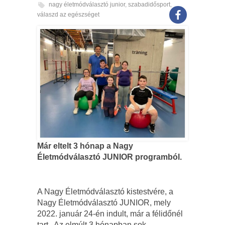
nagy életmódválasztó junior
,
szabadidősport
,
válaszd az egészséget
Már eltelt 3 hónap a Nagy
Életmódválasztó JUNIOR programból.
A Nagy Életmódválasztó kistestvére, a
Nagy Életmódválasztó JUNIOR, mely
2022. január 24-én indult, már a félidőnél
tart. Az elmúlt 3 hónapban sok