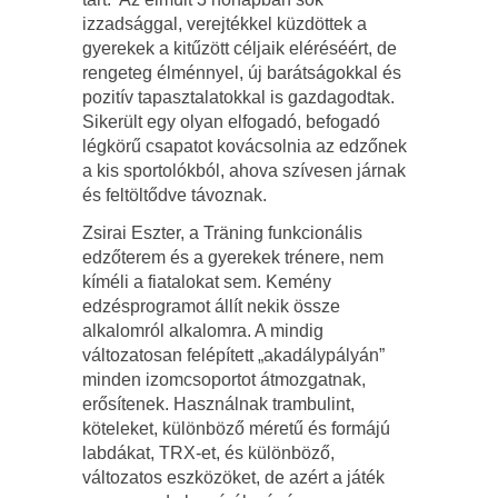
izzadsággal, verejtékkel küzdöttek a
gyerekek a kitűzött céljaik eléréséért, de
rengeteg élménnyel, új barátságokkal és
pozitív tapasztalatokkal is gazdagodtak.
Sikerült egy olyan elfogadó, befogadó
légkörű csapatot kovácsolnia az edzőnek
a kis sportolókból, ahova szívesen járnak
és feltöltődve távoznak.
Zsirai Eszter, a Träning funkcionális
edzőterem és a gyerekek trénere, nem
kíméli a fiatalokat sem. Kemény
edzésprogramot állít nekik össze
alkalomról alkalomra. A mindig
változatosan felépített „akadálypályán”
minden izomcsoportot átmozgatnak,
erősítenek. Használnak trambulint,
köteleket, különböző méretű és formájú
labdákat, TRX-et, és különböző,
változatos eszközöket, de azért a játék