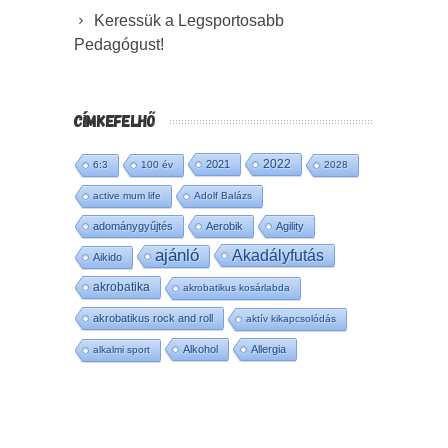
Keressük a Legsportosabb
Pedagógust!
CÍMKEFELHŐ
2022
2021
6:3
100 év
2028
active mum life
Adolf Balázs
adománygyűjtés
Aerobik
Agility
ajánló
Akadályfutás
Aikido
akrobatika
akrobatikus kosárlabda
akrobatikus rock and roll
aktív kikapcsolódás
Alkohol
Allergia
alkalmi sport