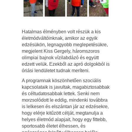
Hatalmas élményben volt részük a kis
életmódváltóinknak, amikor az egyik
edzésükön, legnagyobb meglepetésükre,
megjelent Kiss Gergely, háromszoros
olimpiai bajnok vízilabdázó és együtt
edzett velük. Ezekből az apró dolgokból is
óriási lendületet tudnak meríteni.
A programnak köszönhetően szociális
kapcsolataik is javultak, magabiztosabbak
és céltudatosabbak lettek. Senki nem
morzsolódott le eddig, mindenki továbbra
is lelkesen és elszántan jár az edzésekre,
hogy elérje kitűzött célját, megtanulja a
helyes életmód alapjait, hogy egy fittebb,
sportosabb életet élhessen, és