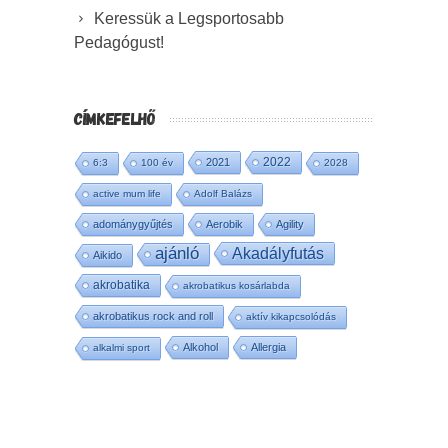
Keressük a Legsportosabb
Pedagógust!
CÍMKEFELHŐ
2022
2021
6:3
100 év
2028
active mum life
Adolf Balázs
adománygyűjtés
Aerobik
Agility
ajánló
Akadályfutás
Aikido
akrobatika
akrobatikus kosárlabda
akrobatikus rock and roll
aktív kikapcsolódás
Alkohol
Allergia
alkalmi sport