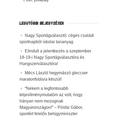
LEGUTÓBBI BEJEGYZÉSEK
Nagy Sportágválasztó: céges családi
sportnapból iskolai tananyag
Elindult a jelentkezés a szeptember
18-19-i Nagy Sportágválasztóra és
Hangszerválasztóra!
Mécs László hegymászó gleccser
maratonfutásra készül!
“Nekem a legfontosabb
teljesítménymutatóm az volt, hogy
hányan nem mozognak
Magyarországon!” – Pósfai Gábor,
sportért felelős belügyminiszter