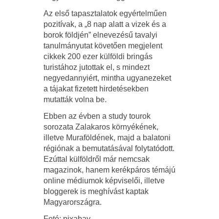
Az első tapasztalatok egyértelműen
pozitívak, a „8 nap alatt a vizek és a
borok földjén” elnevezésű tavalyi
tanulmányutat követően megjelent
cikkek 200 ezer külföldi bringás
turistához jutottak el, s mindezt
negyedannyiért, mintha ugyanezeket
a tájakat fizetett hirdetésekben
mutatták volna be.
Ebben az évben a study tourok
sorozata Zalakaros környékének,
illetve Muraföldének, majd a balatoni
régiónak a bemutatásával folytatódott.
Ezúttal külföldről már nemcsak
magazinok, hanem kerékpáros témájú
online médiumok képviselői, illetve
bloggerek is meghívást kaptak
Magyarországra.
Fotó: pixabay