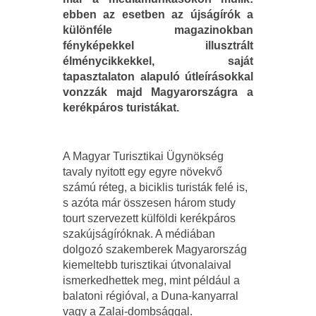
ebben az esetben az újságírók a
különféle magazinokban
fényképekkel illusztrált
élménycikkekkel, saját
tapasztalaton alapuló útleírásokkal
vonzzák majd Magyarországra a
kerékpáros turistákat.
A Magyar Turisztikai Ügynökség
tavaly nyitott egy egyre növekvő
számú réteg, a biciklis turisták felé is,
s azóta már összesen három study
tourt szervezett külföldi kerékpáros
szakújságíróknak. A médiában
dolgozó szakemberek Magyarország
kiemeltebb turisztikai útvonalaival
ismerkedhettek meg, mint például a
balatoni régióval, a Duna-kanyarral
vagy a Zalai-dombsággal.