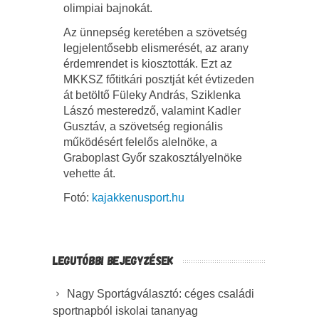
olimpiai bajnokát.
Az ünnepség keretében a szövetség
legjelentősebb elismerését, az arany
érdemrendet is kiosztották. Ezt az
MKKSZ főtitkári posztját két évtizeden
át betöltő Füleky András, Sziklenka
Lászó mesteredző, valamint Kadler
Gusztáv, a szövetség regionális
működésért felelős alelnöke, a
Graboplast Győr szakosztályelnöke
vehette át.
Fotó:
kajakkenusport.hu
LEGUTÓBBI BEJEGYZÉSEK
Nagy Sportágválasztó: céges családi
sportnapból iskolai tananyag