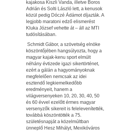
kajakosa Kiszli Vanda, illetve Boros
Adrián és Solti László lett, a kenusok
közül pedig Dóczé Ádámot díjazták. A
legjobb maratoni edző elismerést
Kluka József vehette át – áll az MTI
tudósításában.
Schmidt Gábor, a szövetség elnöke
köszöntőjében hangsúlyozta, hogy a
magyar kajak-kenu sport elmúlt
néhány évtizede igazi sikertörténet,
ezért a gálán a hagyományoknak
megfelelően nemcsak az idei
esztendő legkiemelkedőbb
eredményeit, hanem a
világversenyeken 10, 20, 30, 40, 50
és 60 évvel ezelőtt érmes magyar
versenyzők sikereit is felelevenítették,
továbbá köszöntötték a 75.
születésnapját a közelmúltban
ünneplő Hesz Mihályt, Mexikóváros