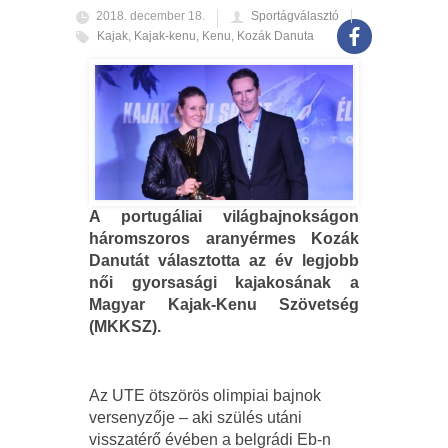
2018. december 18.
Sportágválasztó
Kajak
,
Kajak-kenu
,
Kenu
,
Kozák Danuta
A portugáliai világbajnokságon
háromszoros aranyérmes Kozák
Danutát választotta az év legjobb
női gyorsasági kajakosának a
Magyar Kajak-Kenu Szövetség
(MKKSZ).
Az UTE ötszörös olimpiai bajnok
versenyzője – aki szülés utáni
visszatérő évében a belgrádi Eb-n