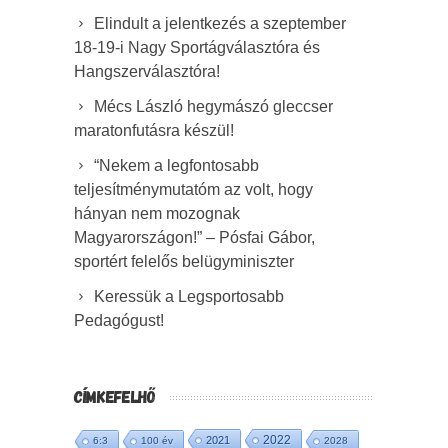
Elindult a jelentkezés a szeptember
18-19-i Nagy Sportágválasztóra és
Hangszerválasztóra!
Mécs László hegymászó gleccser
maratonfutásra készül!
“Nekem a legfontosabb
teljesítménymutatóm az volt, hogy
hányan nem mozognak
Magyarországon!” – Pósfai Gábor,
sportért felelős belügyminiszter
Keressük a Legsportosabb
Pedagógust!
CÍMKEFELHŐ
2022
2021
6:3
100 év
2028