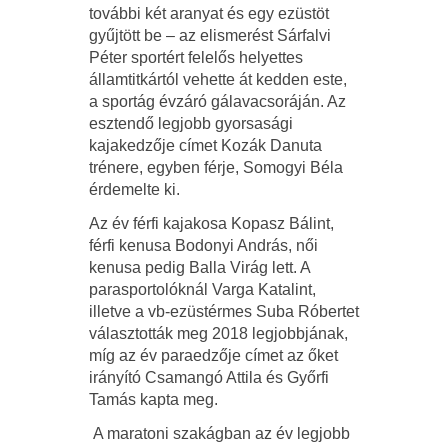
további két aranyat és egy ezüstöt
gyűjtött be – az elismerést Sárfalvi
Péter sportért felelős helyettes
államtitkártól vehette át kedden este,
a sportág évzáró gálavacsoráján. Az
esztendő legjobb gyorsasági
kajakedzője címet Kozák Danuta
trénere, egyben férje, Somogyi Béla
érdemelte ki.
Az év férfi kajakosa Kopasz Bálint,
férfi kenusa Bodonyi András, női
kenusa pedig Balla Virág lett. A
parasportolóknál Varga Katalint,
illetve a vb-ezüstérmes Suba Róbertet
választották meg 2018 legjobbjának,
míg az év paraedzője címet az őket
irányító Csamangó Attila és Győrfi
Tamás kapta meg.
A maratoni szakágban az év legjobb