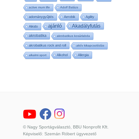
active mum life
Adolf Balázs
adománygyűjtés
Aerobik
Agility
ajánló
Akadályfutás
Aikido
akrobatika
akrobatikus kosárlabda
akrobatikus rock and roll
aktív kikapcsolódás
Alkohol
Allergia
alkalmi sport
© Nagy Sportágválasztó, BBU Nonprofit Kft.
Képviselő: Szemán Róbert ügyvezető