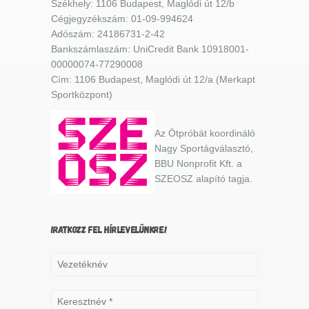
Székhely: 1106 Budapest, Maglódi út 12/b
Cégjegyzékszám: 01-09-994624
Adószám: 24186731-2-42
Bankszámlaszám: UniCredit Bank 10918001-
00000074-77290008
Cím: 1106 Budapest, Maglódi út 12/a (Merkapt
Sportközpont)
Az Ötpróbát koordináló
Nagy Sportágválasztó,
BBU Nonprofit Kft. a
SZEOSZ alapító tagja.
IRATKOZZ FEL HÍRLEVELÜNKRE!