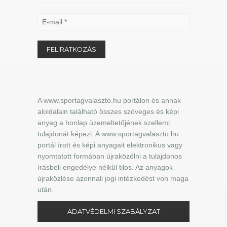
A www.sportagvalaszto.hu portálon és annak
aloldalain található összes szöveges és képi
anyag a honlap üzemeltetőjének szellemi
tulajdonát képezi. A www.sportagvalaszto.hu
portál írott és képi anyagait elektronikus vagy
nyomtatott formában újraközölni a tulajdonos
írásbeli engedélye nélkül tilos. Az anyagok
újraközlése azonnali jogi intézkedést von maga
után.
ADATVÉDELMI SZABÁLYZAT