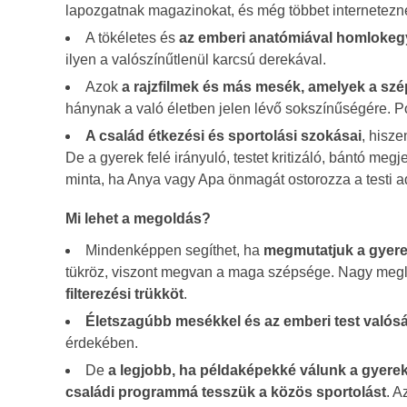
lapozgatnak magazinokat, és még többet internetezne
A tökéletes és
az emberi anatómiával homlokeg
ilyen a valószínűtlenül karcsú derekával.
Azok
a rajzfilmek és más mesék, amelyek a szép
hánynak a való életben jelen lévő sokszínűségére. Po
A család étkezési és sportolási szokásai
, hisze
De a gyerek felé irányuló, testet kritizáló, bántó me
minta, ha Anya vagy Apa önmagát ostorozza a testi ad
Mi lehet a megoldás?
Mindenképpen segíthet, ha
megmutatjuk a gyere
tükröz, viszont megvan a maga szépsége. Nagy megle
filterezési trükköt
.
Életszagúbb mesékkel és az emberi test valós
érdekében.
De
a legjobb, ha példaképekké válunk a gyere
családi programmá tesszük a közös sportolást
. A