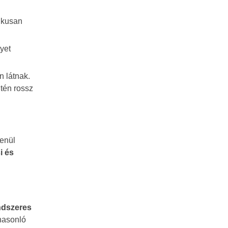
pikusan
tyet
n látnak.
ntén rossz
lenül
i és
ndszeres
hasonló