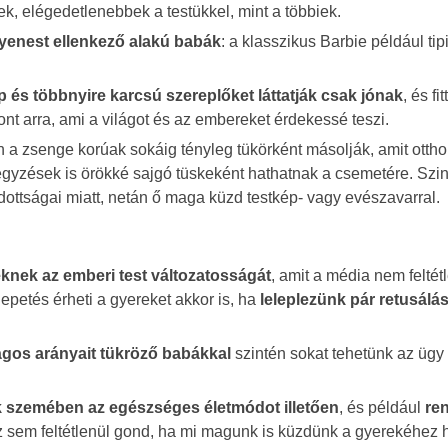
k, elégedetlenebbek a testükkel, mint a többiek.
yenest ellenkező alakú babák
: a klasszikus Barbie például ti
 és többnyire karcsú szereplőket láttatják csak jónak
, és fit
nt arra, ami a világot és az embereket érdekessé teszi.
n a zsenge korúak sokáig tényleg tükörként másolják, amit ottho
gjegyzések is örökké sajgó tüskeként hathatnak a csemetére. Szi
ottságai miatt, netán ő maga küzd testkép- vagy evészavarral.
knek az emberi test változatosságát
, amit a média nem feltét
petés érheti a gyereket akkor is, ha
leleplezünk pár retusálás
ágos arányait tükröző babákkal
szintén sokat tehetünk az ügy
k szemében az egészséges életmódot illetően
, és például
re
z sem feltétlenül gond, ha mi magunk is küzdünk a gyerekéhez 