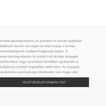
A www.sportagvalaszto.hu portálon és annak aloldalain
található összes szöveges és képi anyag a honlap
üzemeltetőjének szellemi tulajdonát képezi. A
www.sportagvalaszto.hu portál írott és képi anyagait
elektronikus vagy nyomtatott formában újraközölni a
tulajdonos írásbeli engedélye nélkül tilos. Az anyagok
újraközlése azonnali jogi intézkedést von maga után.
ADATVÉDELMI SZABÁLYZAT