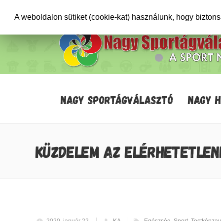
+36706471652
info@sportagvalaszto.hu
A weboldalon sütiket (cookie-kat) használunk, hogy bizton
NAGY SPORTÁGVÁLASZTÓ
NAGY 
KÜZDELEM AZ ELÉRHETETLEN