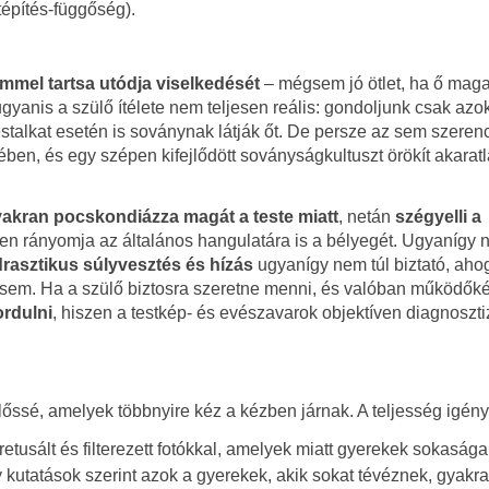
tépítés-függőség).
emmel tartsa utódja viselkedését
–
mégsem jó ötlet, ha ő maga
gyanis a szülő ítélete nem teljesen reális: gondoljunk csak azo
estalkat esetén is soványnak látják őt. De persze az sem szeren
kében, és egy szépen kifejlődött soványságkultuszt örökít akaratl
yakran pocskondiázza magát a teste miatt
, netán
szégyelli a
en rányomja az általános hangulatára is a bélyegét. Ugyanígy n
drasztikus súlyvesztés és hízás
ugyanígy nem túl biztató, ah
sem. Ha a szülő biztosra szeretne menni, és valóban működők
ordulni
, hiszen a testkép- és evészavarok objektíven diagnoszti
lőssé, amelyek többnyire kéz a kézben járnak. A teljesség igény
retusált és filterezett fotókkal, amelyek miatt gyerekek sokaság
y kutatások szerint azok a gyerekek, akik sokat tévéznek, gyakr