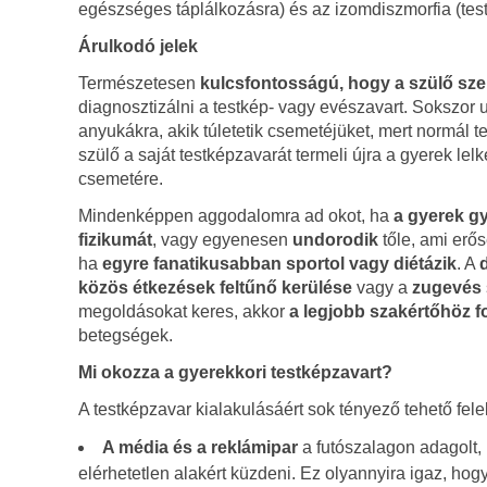
egészséges táplálkozásra) és az izomdiszmorfia (tes
Árulkodó jelek
Természetesen
kulcsfontosságú, hogy
a szülő sz
diagnosztizálni a testkép- vagy evészavart. Sokszor u
anyukákra, akik túletetik csemetéjüket, mert normál t
szülő a saját testképzavarát termeli újra a gyerek lel
csemetére.
Mindenképpen aggodalomra ad okot, ha
a gyerek g
fizikumát
, vagy egyenesen
undorodik
tőle, ami erős
ha
egyre fanatikusabban sportol vagy diétázik
. A
közös étkezések feltűnő kerülése
vagy a
zugevés
megoldásokat keres, akkor
a legjobb szakértőhöz f
betegségek.
Mi okozza a gyerekkori testképzavart?
A testképzavar kialakulásáért sok tényező tehető fele
A média és a reklámipar
a futószalagon adagolt, 
elérhetetlen alakért küzdeni. Ez olyannyira igaz, hog