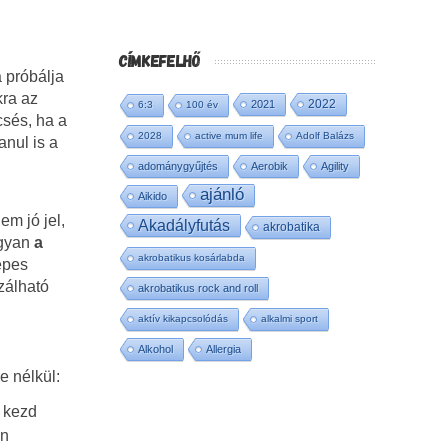
CÍMKEFELHŐ
 próbálja
kra az
2022
2021
6:3
100 év
csés, ha a
2028
active mum life
Adolf Balázs
anul is a
adománygyűjtés
Aerobik
Agility
ajánló
Aikido
em jó jel,
Akadályfutás
akrobatika
ogyan
a
akrobatikus kosárlabda
épes
zálható
akrobatikus rock and roll
aktív kikapcsolódás
alkalmi sport
Alkohol
Allergia
e nélkül:
a kezd
an