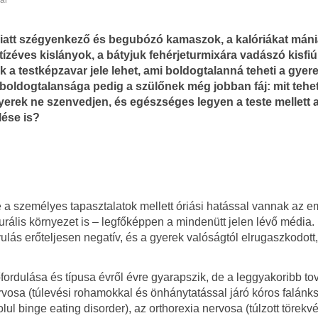
ar
iatt szégyenkező és begubózó kamaszok, a kalóriákat mán
tízéves kislányok, a bátyjuk fehérjeturmixára vadászó kisf
 a testképzavar jele lehet, ami boldogtalanná teheti a gyer
boldogtalansága pedig a szülőnek még jobban fáj: mit tehe
yerek ne szenvedjen, és egészséges legyen a teste mellett 
ése is?
 a személyes tapasztalatok mellett óriási hatással vannak az e
turális környezet is
–
legfőképpen a mindenütt jelen lévő média.
lás erőteljesen negatív, és a gyerek valóságtól elrugaszkodott,
ordulása és típusa évről évre gyarapszik, de a leggyakoribb to
vosa (túlevési rohamokkal és önhánytatással járó kóros falánks
ul binge eating disorder), az orthorexia nervosa (túlzott törekv