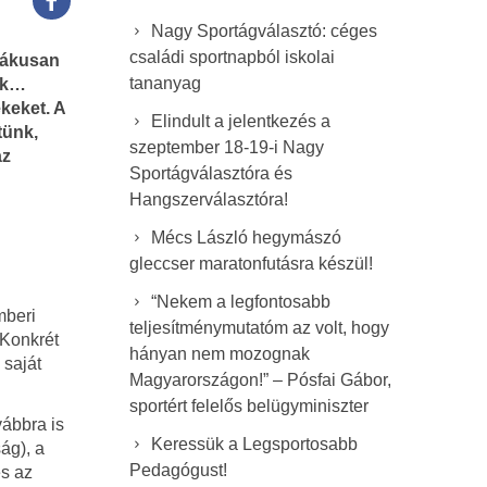
Nagy Sportágválasztó: céges
családi sportnapból iskolai
iákusan
tananyag
iúk…
ekeket. A
Elindult a jelentkezés a
tünk,
szeptember 18-19-i Nagy
az
Sportágválasztóra és
Hangszerválasztóra!
Mécs László hegymászó
gleccser maratonfutásra készül!
“Nekem a legfontosabb
mberi
teljesítménymutatóm az volt, hogy
 Konkrét
hányan nem mozognak
 saját
Magyarországon!” – Pósfai Gábor,
sportért felelős belügyminiszter
vábbra is
Keressük a Legsportosabb
ág), a
Pedagógust!
és az