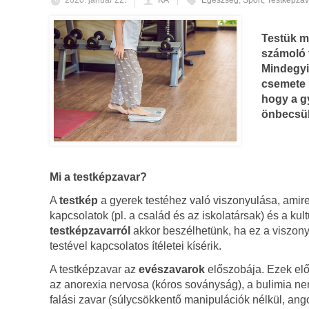
2020. január 22.
KA
Egészség
,
Sport
,
Testképzav
Testük m
számoló 
Mindegyik
csemete 
hogy a g
önbecsül
Mi a testképzavar?
A
testkép
a gyerek testéhez való viszonyulása, amire
kapcsolatok (pl. a család és az iskolatársak) és a kul
testképzavarról
akkor beszélhetünk, ha ez a viszonyu
testével kapcsolatos ítéletei kísérik.
A testképzavar az
evészavarok
előszobája. Ezek előf
az anorexia nervosa (kóros soványság), a bulimia ner
falási zavar (súlycsökkentő manipulációk nélkül, angol