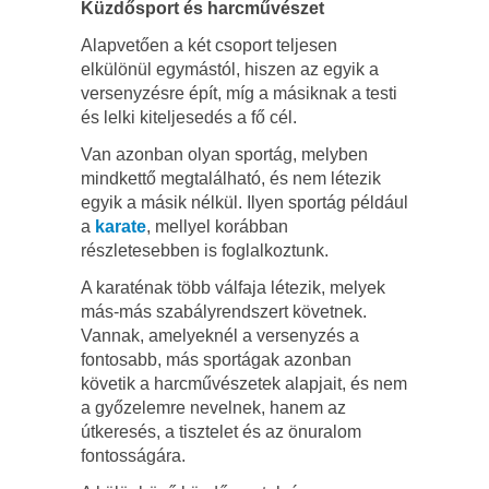
Küzdősport és harcművészet
Alapvetően a két csoport teljesen
elkülönül egymástól, hiszen az egyik a
versenyzésre épít, míg a másiknak a testi
és lelki kiteljesedés a fő cél.
Van azonban olyan sportág, melyben
mindkettő megtalálható, és nem létezik
egyik a másik nélkül. Ilyen sportág például
a
karate
, mellyel korábban
részletesebben is foglalkoztunk.
A karaténak több válfaja létezik, melyek
más-más szabályrendszert követnek.
Vannak, amelyeknél a versenyzés a
fontosabb, más sportágak azonban
követik a harcművészetek alapjait, és nem
a győzelemre nevelnek, hanem az
útkeresés, a tisztelet és az önuralom
fontosságára.