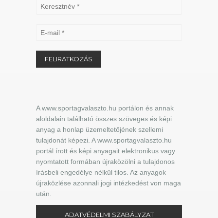
A www.sportagvalaszto.hu portálon és annak
aloldalain található összes szöveges és képi
anyag a honlap üzemeltetőjének szellemi
tulajdonát képezi. A www.sportagvalaszto.hu
portál írott és képi anyagait elektronikus vagy
nyomtatott formában újraközölni a tulajdonos
írásbeli engedélye nélkül tilos. Az anyagok
újraközlése azonnali jogi intézkedést von maga
után.
ADATVÉDELMI SZABÁLYZAT