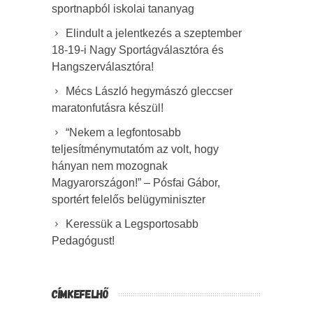
sportnapból iskolai tananyag
Elindult a jelentkezés a szeptember
18-19-i Nagy Sportágválasztóra és
Hangszerválasztóra!
Mécs László hegymászó gleccser
maratonfutásra készül!
“Nekem a legfontosabb
teljesítménymutatóm az volt, hogy
hányan nem mozognak
Magyarországon!” – Pósfai Gábor,
sportért felelős belügyminiszter
Keressük a Legsportosabb
Pedagógust!
CÍMKEFELHŐ