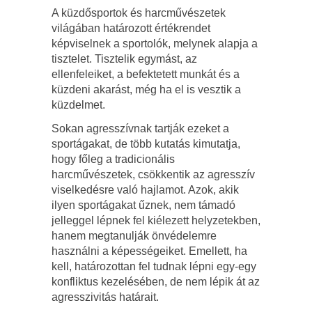
A küzdősportok és harcművészetek
világában határozott értékrendet
képviselnek a sportolók, melynek alapja a
tisztelet. Tisztelik egymást, az
ellenfeleiket, a befektetett munkát és a
küzdeni akarást, még ha el is vesztik a
küzdelmet.
Sokan agresszívnak tartják ezeket a
sportágakat, de több kutatás kimutatja,
hogy főleg a tradicionális
harcművészetek, csökkentik az agresszív
viselkedésre való hajlamot. Azok, akik
ilyen sportágakat űznek, nem támadó
jelleggel lépnek fel kiélezett helyzetekben,
hanem megtanulják önvédelemre
használni a képességeiket. Emellett, ha
kell, határozottan fel tudnak lépni egy-egy
konfliktus kezelésében, de nem lépik át az
agresszivitás határait.