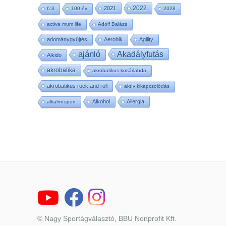
2022
2021
6:3
100 év
2028
active mum life
Adolf Balázs
adománygyűjtés
Aerobik
Agility
ajánló
Akadályfutás
Aikido
akrobatika
akrobatikus kosárlabda
akrobatikus rock and roll
aktív kikapcsolódás
Alkohol
Allergia
alkalmi sport
© Nagy Sportágválasztó, BBU Nonprofit Kft.