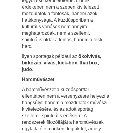
legyőzése kerül előtérbe. Ennek
érdekében nem a szépen kivitelezett
mozdulatok a fontosak, hanem azok
hatékonysága. A küzdősportban a
kulturális vonások nem annyira
meghatározóak, nem a szellemi,
spirituális oldal a fontos, hanem a testi
harc.
Ilyen sportágak például az
ökölvívás,
birkózás, vívás, kick-box, thai box,
judo
.
Harcművészet
A harcművészet a küzdősporttal
ellentétben nem a versenyzésre helyezi a
hangsúlyt, hanem a mozdulatok művészi
kivitelezésére, és az adott sportág
szellemi, spirituális értékeire. A
rendszerek filozófiáját a harcművészek
egyfajta életmódként fogják fel, amely