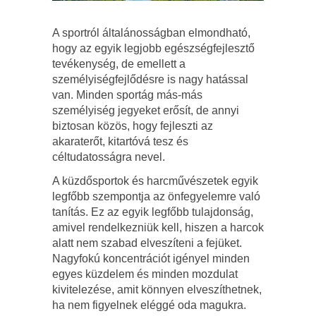
A sportról általánosságban elmondható,
hogy az egyik legjobb egészségfejlesztő
tevékenység, de emellett a
személyiségfejlődésre is nagy hatással
van. Minden sportág más-más
személyiség jegyeket erősít, de annyi
biztosan közös, hogy fejleszti az
akaraterőt, kitartóvá tesz és
céltudatosságra nevel.
A küzdősportok és harcművészetek egyik
legfőbb szempontja az önfegyelemre való
tanítás. Ez az egyik legfőbb tulajdonság,
amivel rendelkezniük kell, hiszen a harcok
alatt nem szabad elveszíteni a fejüket.
Nagyfokú koncentrációt igényel minden
egyes küzdelem és minden mozdulat
kivitelezése, amit könnyen elveszíthetnek,
ha nem figyelnek eléggé oda magukra.