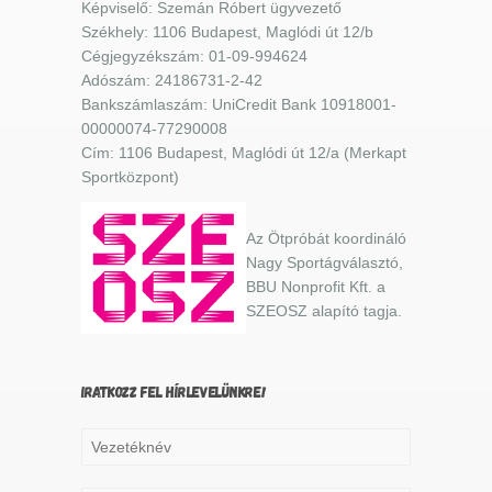
Képviselő: Szemán Róbert ügyvezető
Székhely: 1106 Budapest, Maglódi út 12/b
Cégjegyzékszám: 01-09-994624
Adószám: 24186731-2-42
Bankszámlaszám: UniCredit Bank 10918001-
00000074-77290008
Cím: 1106 Budapest, Maglódi út 12/a (Merkapt
Sportközpont)
Az Ötpróbát koordináló
Nagy Sportágválasztó,
BBU Nonprofit Kft. a
SZEOSZ alapító tagja.
IRATKOZZ FEL HÍRLEVELÜNKRE!