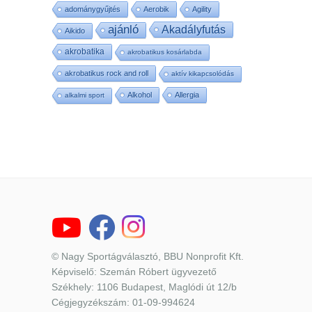
adománygyűjtés
Aerobik
Agility
ajánló
Akadályfutás
Aikido
akrobatika
akrobatikus kosárlabda
akrobatikus rock and roll
aktív kikapcsolódás
Alkohol
Allergia
alkalmi sport
© Nagy Sportágválasztó, BBU Nonprofit Kft.
Képviselő: Szemán Róbert ügyvezető
Székhely: 1106 Budapest, Maglódi út 12/b
Cégjegyzékszám: 01-09-994624