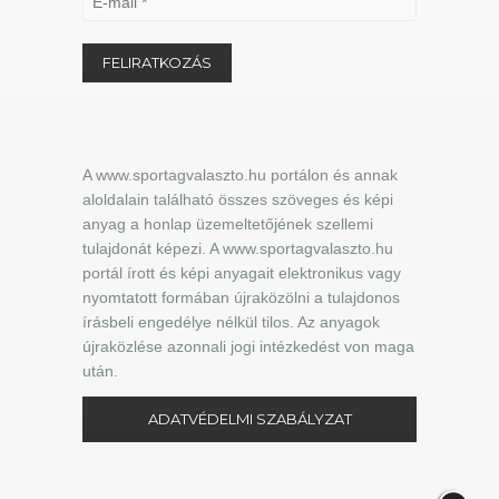
A www.sportagvalaszto.hu portálon és annak
aloldalain található összes szöveges és képi
anyag a honlap üzemeltetőjének szellemi
tulajdonát képezi. A www.sportagvalaszto.hu
portál írott és képi anyagait elektronikus vagy
nyomtatott formában újraközölni a tulajdonos
írásbeli engedélye nélkül tilos. Az anyagok
újraközlése azonnali jogi intézkedést von maga
után.
ADATVÉDELMI SZABÁLYZAT