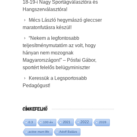
18-19-i Nagy Sportágválasztóra és
Hangszerválasztóra!
Mécs László hegymászó gleccser
maratonfutásra készül!
“Nekem a legfontosabb
teljesítménymutatóm az volt, hogy
hányan nem mozognak
Magyarországon!” – Pósfai Gábor,
sportért felelős belügyminiszter
Keressük a Legsportosabb
Pedagógust!
CÍMKEFELHŐ
2022
2021
6:3
100 év
2028
active mum life
Adolf Balázs