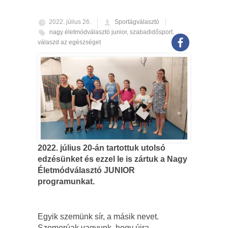
2022. július 26.
Sportágválasztó
nagy életmódválasztó junior
,
szabadidősport
,
válaszd az egészséget
2022. július 20-án tartottuk utolsó
edzésünket és ezzel le is zártuk a Nagy
Életmódválasztó JUNIOR
programunkat.
Egyik szemünk sír, a másik nevet.
Szomorúak vagyunk, hogy újra