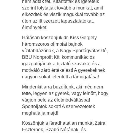
nem adták fel. Kitartottak és ígéreteik
szerint folytatják tovább a munkát, amit
elkezdtek és viszik magukkal tovább az
úton az itt szerzett tapasztalatokat,
élményeket.
Hálásan köszönjük dr. Kiss Gergely
háromszoros olimpiai bajnok
vízilabdázónak, a Nagy Sportágválasztó,
BBU Nonprofit Kft. kommunikációs
igazgatójának a biztató szavakat és a
motiváló záró értékelést! A gyerekeknek
nagyon sokat jelentett a támogatása!
Mindenkit arra buzdítunk, aki még nem
tette, legyen az gyerek, vagy felnőtt, hogy
vágjon bele az életmódváltásba!
Sportoljatok sokat! A szervezetetek
meghálálja majd!
Köszönjük a fáradhatatlan munkát Zsirai
Eszternek, Szabó Nórának, és