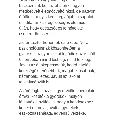
búcsúznunk kell az általunk nagyon
megkedvelt életmódváltóinktól, de nagyon
örülünk, hogy sikerült egy újabb csapatot
elindítanunk az egészséges életmód
útján, hogy egészséges felnőttekké
cseperedhessenek.
Zsirai Eszter trénernek és Szabó Nóra
pszichológusnak köszönhetően a
gyerekek nagyon sokat fejlődtek az elmúlt
6 hónapban mind testileg, mind lelkileg.
Javult az állóképességük, koordinációs
készségük, erősebbek, magabiztosabbak,
bátrabbak, lettek. Javult az iskolai
teljesítményük is.
A záró foglalkozást egy rövidített bemutató
órával kezdték a gyerekek, melyen
láthatták a szülők is, hogy a kezdetekhez
képest mennyit javult a gyerekek
eszközhasználata, egyensúlyérzéke,