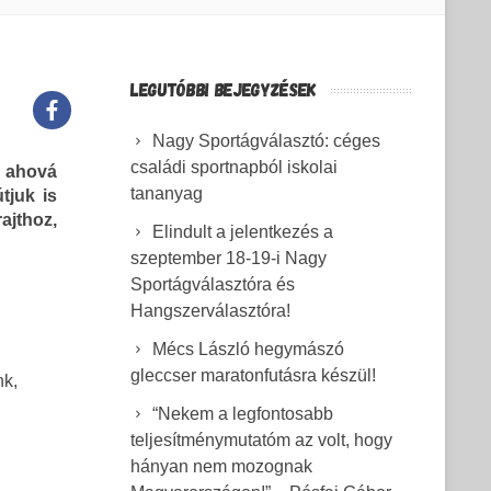
LEGUTÓBBI BEJEGYZÉSEK
Nagy Sportágválasztó: céges
családi sportnapból iskolai
, ahová
tananyag
tjuk is
ajthoz,
Elindult a jelentkezés a
szeptember 18-19-i Nagy
Sportágválasztóra és
Hangszerválasztóra!
Mécs László hegymászó
gleccser maratonfutásra készül!
nk,
“Nekem a legfontosabb
teljesítménymutatóm az volt, hogy
hányan nem mozognak