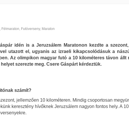
,
Félmaraton
,
Futóverseny
,
Maraton
áspár idén is a Jeruzsálem Maratonon kezdte a szezont
vel utazott el, ugyanis az izraeli kikapcsolódásuk a nászú
ben. Az olimpikon magyar futó a 10 kilométeres távon állt r
. helyet szerezte meg. Csere Gáspárt kérdeztük.
itónak számít?
szezont, jellemzően 10 kilométeren. Mindig csoportosan megyü
 nekünk keresztény hívőknek Jeruzsálem nagyon fontos hely. A 10
 versenyekre.