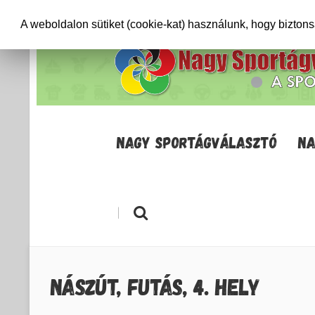
+36706471652
info@sportagvalaszto.hu
A weboldalon sütiket (cookie-kat) használunk, hogy bizton
NAGY SPORTÁGVÁLASZTÓ
NA
|
NÁSZÚT, FUTÁS, 4. HELY