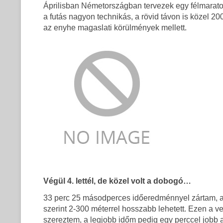
Áprilisban Németországban tervezek egy félmaraton
a futás nagyon technikás, a rövid távon is közel 20
az enyhe magaslati körülmények mellett.
Végül 4. lettél, de közel volt a dobogó…
33 perc 25 másodperces időeredménnyel zártam, ami 
szerint 2-300 méterrel hosszabb lehetett. Ezen a 
szereztem, a legjobb időm pedig egy perccel jobb a