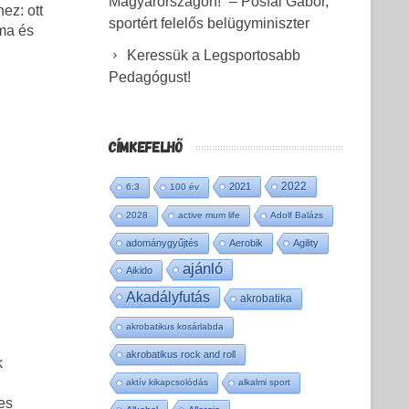
Magyarországon!” – Pósfai Gábor,
ez: ott
sportért felelős belügyminiszter
íma és
Keressük a Legsportosabb
Pedagógust!
CÍMKEFELHŐ
2022
2021
6:3
100 év
2028
active mum life
Adolf Balázs
adománygyűjtés
Aerobik
Agility
ajánló
Aikido
Akadályfutás
akrobatika
akrobatikus kosárlabda
akrobatikus rock and roll
k
aktív kikapcsolódás
alkalmi sport
es