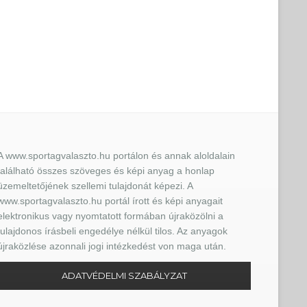
A www.sportagvalaszto.hu portálon és annak aloldalain
található összes szöveges és képi anyag a honlap
üzemeltetőjének szellemi tulajdonát képezi. A
www.sportagvalaszto.hu portál írott és képi anyagait
elektronikus vagy nyomtatott formában újraközölni a
tulajdonos írásbeli engedélye nélkül tilos. Az anyagok
újraközlése azonnali jogi intézkedést von maga után.
ADATVÉDELMI SZABÁLYZAT