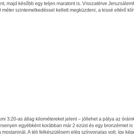
t, majd később egy teljes maratont is. Visszatérve Jeruzsálemh
0 méter szintemelkedéssel kellett megküzdeni, a kissé eltérő kl
3:20-as átlag kilométereket jelent – jóllehet a pálya az óráin
versenyen egyébként korábban már 2 ezüst és egy bronzérmet is
 mostaninál. A téli felkészülésem elég színvonalas volt, így kép