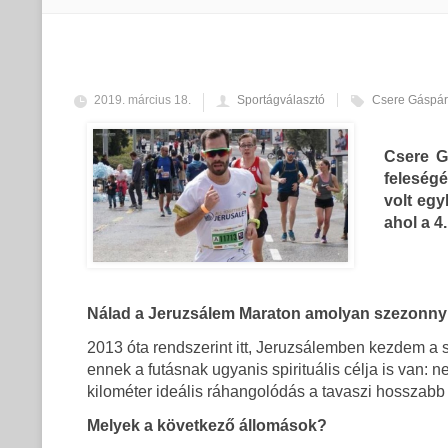
2019. március 18.
Sportágválasztó
Csere Gáspár
Csere G
feleségé
volt egy
ahol a 4
Nálad a Jeruzsálem Maraton amolyan szezonny
2013 óta rendszerint itt, Jeruzsálemben kezdem a 
ennek a futásnak ugyanis spirituális célja is van:
kilométer ideális ráhangolódás a tavaszi hosszabb
Melyek a következő állomások?