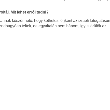
tál. Mit lehet erről tudni?
annak köszönhető, hogy kéthetes férjként az izraeli látogatásu
endhagyóan teltek, de egyáltalán nem bánom, így is örülök az