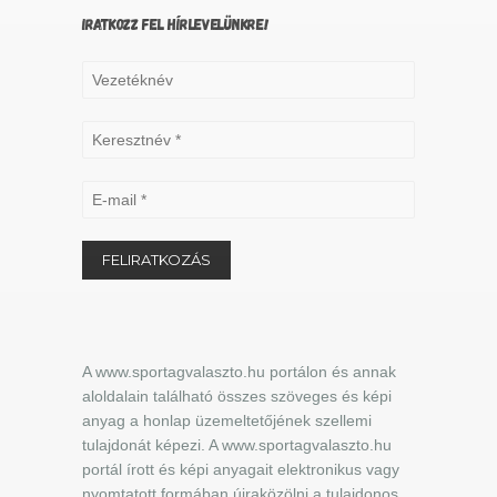
IRATKOZZ FEL HÍRLEVELÜNKRE!
A www.sportagvalaszto.hu portálon és annak
aloldalain található összes szöveges és képi
anyag a honlap üzemeltetőjének szellemi
tulajdonát képezi. A www.sportagvalaszto.hu
portál írott és képi anyagait elektronikus vagy
nyomtatott formában újraközölni a tulajdonos