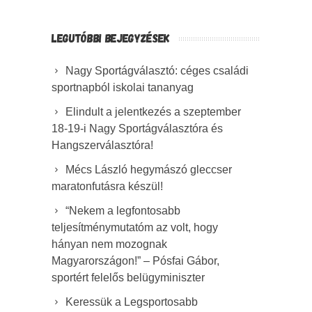
LEGUTÓBBI BEJEGYZÉSEK
Nagy Sportágválasztó: céges családi
sportnapból iskolai tananyag
Elindult a jelentkezés a szeptember
18-19-i Nagy Sportágválasztóra és
Hangszerválasztóra!
Mécs László hegymászó gleccser
maratonfutásra készül!
“Nekem a legfontosabb
teljesítménymutatóm az volt, hogy
hányan nem mozognak
Magyarországon!” – Pósfai Gábor,
sportért felelős belügyminiszter
Keressük a Legsportosabb