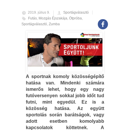
2019. július 9.
Sportágválasztó
Futás
,
Mozgás Éjszakája
,
Ötpróba
,
Sportágválasztó
,
Zumba
A sportnak komoly közösségépítő
hatása van. Mindenki számára
ismerős lehet, hogy egy nagy
futóversenyen sokkal jobb időt tud
futni, mint egyedül. Ez is a
közösség hatása. Az együtt
sportolás során barátságok, vagy
adott esetben komolyabb
kapcsolatok köttetnek. A