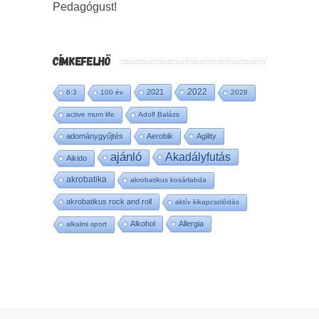
Pedagógust!
CÍMKEFELHŐ
2022
2021
6:3
100 év
2028
active mum life
Adolf Balázs
adománygyűjtés
Aerobik
Agility
ajánló
Akadályfutás
Aikido
akrobatika
akrobatikus kosárlabda
akrobatikus rock and roll
aktív kikapcsolódás
Alkohol
Allergia
alkalmi sport