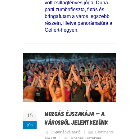
volt csillagfényes jóga, Duna-
parti zumbafieszta, futás és
bringafutam a város legszebb
részein, illetve panorámatúra a
Gellért-hegyen.
MOZGÁS ÉJSZAKÁJA – A
15
VÁROSBÓL JELENTKEZÜNK
jún
/ Sportágválasztó
Comments
are Off
Mozgás Éjszakája