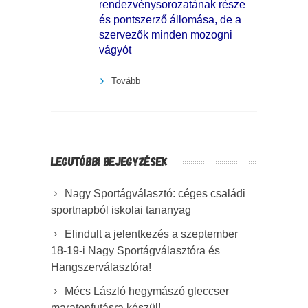
rendezvénysorozatának része
és pontszerző állomása, de a
szervezők minden mozogni
vágyót
Tovább
LEGUTÓBBI BEJEGYZÉSEK
Nagy Sportágválasztó: céges családi
sportnapból iskolai tananyag
Elindult a jelentkezés a szeptember
18-19-i Nagy Sportágválasztóra és
Hangszerválasztóra!
Mécs László hegymászó gleccser
maratonfutásra készül!