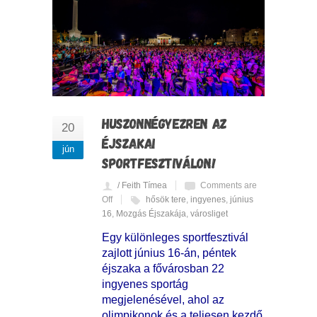
HUSZONNÉGYEZREN AZ
20
ÉJSZAKAI
jún
SPORTFESZTIVÁLON!
/ Feith Tímea
Comments are
Off
hősök tere
,
ingyenes
,
június
16
,
Mozgás Éjszakája
,
városliget
Egy különleges sportfesztivál
zajlott június 16-án, péntek
éjszaka a fővárosban 22
ingyenes sportág
megjelenésével, ahol az
olimpikonok és a teljesen kezdő