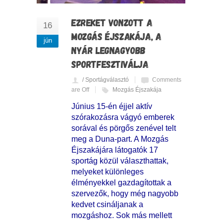
EZREKET VONZOTT A
16
MOZGÁS ÉJSZAKÁJA, A
jún
NYÁR LEGNAGYOBB
SPORTFESZTIVÁLJA
/ Sportágválasztó
Comments
are Off
Mozgás Éjszakája
Június 15-én éjjel aktív
szórakozásra vágyó emberek
sorával és pörgős zenével telt
meg a Duna-part. A Mozgás
Éjszakájára látogatók 17
sportág közül választhattak,
melyeket különleges
élményekkel gazdagítottak a
szervezők, hogy még nagyobb
kedvet csináljanak a
mozgáshoz. Sok más mellett