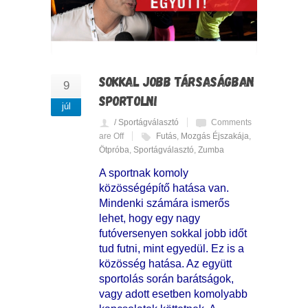
SOKKAL JOBB TÁRSASÁGBAN
9
SPORTOLNI
júl
/ Sportágválasztó
Comments
are Off
Futás
,
Mozgás Éjszakája
,
Ötpróba
,
Sportágválasztó
,
Zumba
A sportnak komoly
közösségépítő hatása van.
Mindenki számára ismerős
lehet, hogy egy nagy
futóversenyen sokkal jobb időt
tud futni, mint egyedül. Ez is a
közösség hatása. Az együtt
sportolás során barátságok,
vagy adott esetben komolyabb