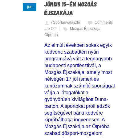
JÚNIUS 15-ÉN MOZGÁS
jún
ÉJSZAKÁJA
/ Sportágválasztó
Comments
are Off
Mozgás Éjszakája
,
Ötpróba
Az elmúlt években sokak egyik
kedvenc szabadtéri nyári
programjává vált a legnagyobb
budapesti sportfesztivál, a
Mozgás Éjszakája, amely most
hétvégén 17 jól ismert és
kuriózumnak számító sportággal
várja a látogatókat a
gyönyörűen kivilágított Duna-
parton. A sportokat profi edzők
segítségével bárki kedvére
kipróbálhatja ingyenesen. A
Mozgás Éjszakája az Ötpróba
szabadidősport-mozgalom