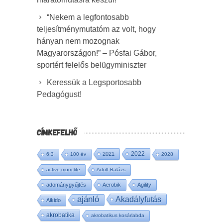
“Nekem a legfontosabb
teljesítménymutatóm az volt, hogy
hányan nem mozognak
Magyarországon!” – Pósfai Gábor,
sportért felelős belügyminiszter
Keressük a Legsportosabb
Pedagógust!
CÍMKEFELHŐ
2022
2021
6:3
100 év
2028
active mum life
Adolf Balázs
adománygyűjtés
Aerobik
Agility
ajánló
Akadályfutás
Aikido
akrobatika
akrobatikus kosárlabda