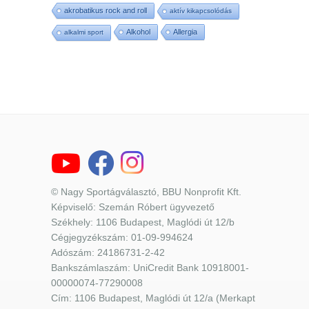
akrobatikus rock and roll
aktív kikapcsolódás
Alkohol
Allergia
alkalmi sport
© Nagy Sportágválasztó, BBU Nonprofit Kft.
Képviselő: Szemán Róbert ügyvezető
Székhely: 1106 Budapest, Maglódi út 12/b
Cégjegyzékszám: 01-09-994624
Adószám: 24186731-2-42
Bankszámlaszám: UniCredit Bank 10918001-
00000074-77290008
Cím: 1106 Budapest, Maglódi út 12/a (Merkapt