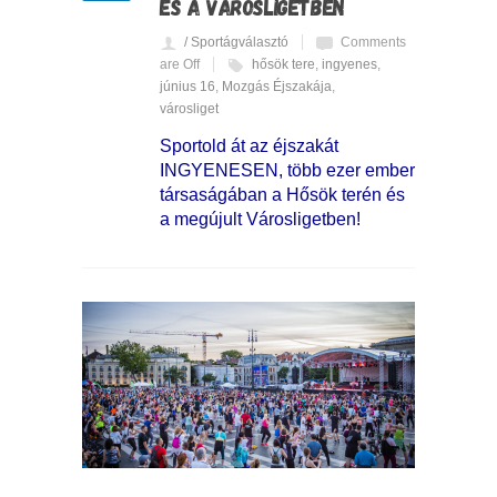
ÉS A VÁROSLIGETBEN
/ Sportágválasztó
Comments
are Off
hősök tere
,
ingyenes
,
június 16
,
Mozgás Éjszakája
,
városliget
Sportold át az éjszakát
INGYENESEN, több ezer ember
társaságában a Hősök terén és
a megújult Városligetben!