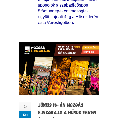
sportolók a szabadidősport
örömünnepeként mozogtak
együtt hajnali 4-ig a Hősök terén
és a Városligetben.
JÚNIUS 16-ÁN MOZGÁS
5
ÉJSZAKÁJA A HŐSÖK TERÉN
jún