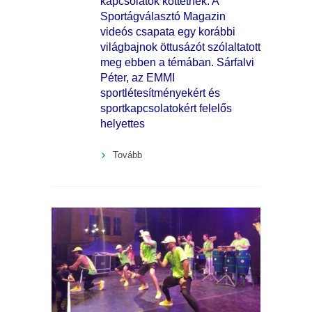
kapcsolatok köttetnek. A
Sportágválasztó Magazin
videós csapata egy korábbi
világbajnok öttusázót szólaltatott
meg ebben a témában. Sárfalvi
Péter, az EMMI
sportlétesítményekért és
sportkapcsolatokért felelős
helyettes
Tovább