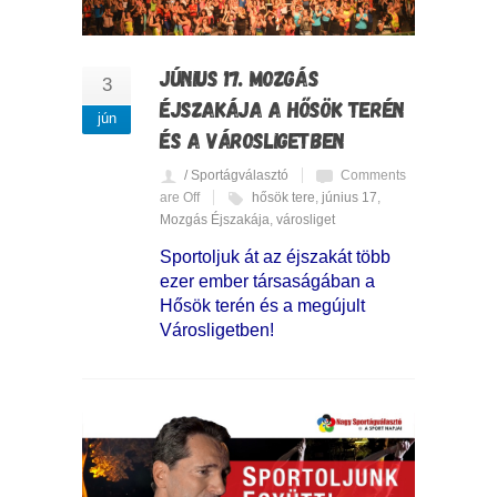
JÚNIUS 17. MOZGÁS
3
ÉJSZAKÁJA A HŐSÖK TERÉN
jún
ÉS A VÁROSLIGETBEN
/ Sportágválasztó
Comments
are Off
hősök tere
,
június 17
,
Mozgás Éjszakája
,
városliget
Sportoljuk át az éjszakát több
ezer ember társaságában a
Hősök terén és a megújult
Városligetben!