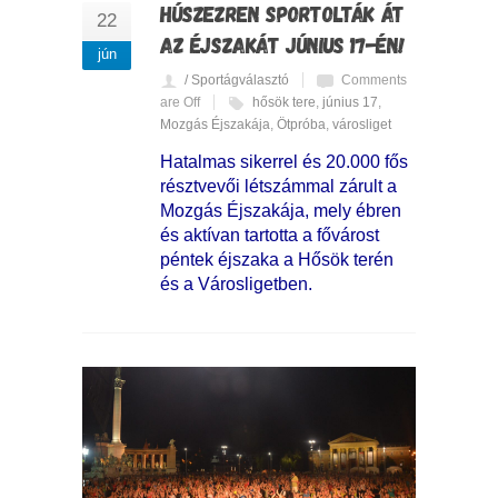
HÚSZEZREN SPORTOLTÁK ÁT
22
AZ ÉJSZAKÁT JÚNIUS 17-ÉN!
jún
/ Sportágválasztó
Comments
are Off
hősök tere
,
június 17
,
Mozgás Éjszakája
,
Ötpróba
,
városliget
Hatalmas sikerrel és 20.000 fős
résztvevői létszámmal zárult a
Mozgás Éjszakája, mely ébren
és aktívan tartotta a fővárost
péntek éjszaka a Hősök terén
és a Városligetben.