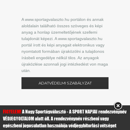
A www.sportagvalaszto.hu portálon és annak
aloldalain található összes szöveges és képi
anyag a honlap üzemeltetőjének szellemi
tulajdonát képezi. A www.sportagvalaszto.hu
portál írott és képi anyagait elektronikus vagy
nyomtatott formában újraközölni a tulajdonos
írásbeli engedélye nélkül tilos. Az anyagok
újraközlése azonnali jogi intézkedést von maga
után.
ADATVÉDELMI SZABÁLYZAT
FIGYELEM!
A Nagy Sportágválasztó - A SPORT NAPJAI rendezvénynév
VÉDJEGYOLTALOM alatt áll. A rendezvénynév részbeni vagy
Nagy Sportágválasztó
© 2019 | Telefon:
egészbeni jogosulatlan használója védjegybitorlási vétséget
+36706471652 | E-mail: info@sportagvalaszto.hu