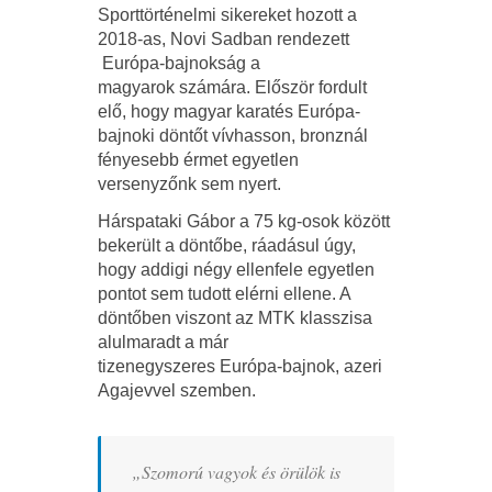
Sporttörténelmi sikereket hozott a
2018-as, Novi Sadban rendezett
Európa-bajnokság a
magyarok számára. Először fordult
elő, hogy magyar karatés Európa-
bajnoki döntőt vívhasson, bronznál
fényesebb érmet egyetlen
versenyzőnk sem nyert.
Hárspataki Gábor a 75 kg-osok között
bekerült a döntőbe, ráadásul úgy,
hogy addigi négy ellenfele egyetlen
pontot sem tudott elérni ellene. A
döntőben viszont az MTK klasszisa
alulmaradt a már
tizenegyszeres Európa-bajnok, azeri
Agajevvel szemben.
„Szomorú vagyok és örülök is