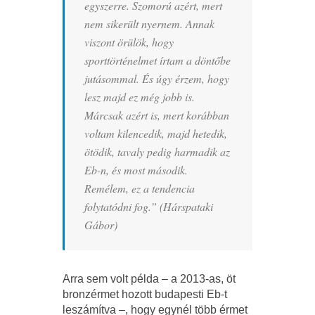
egyszerre. Szomorú azért, mert
nem sikerült nyernem. Annak
viszont örülök, hogy
sporttörténelmet írtam a döntőbe
jutásommal. És úgy érzem, hogy
lesz majd ez még jobb is.
Márcsak azért is, mert korábban
voltam kilencedik, majd hetedik,
ötödik, tavaly pedig harmadik az
Eb-n, és most második.
Remélem, ez a tendencia
folytatódni fog.” (Hárspataki
Gábor)
Arra sem volt példa – a 2013-as, öt
bronzérmet hozott budapesti Eb-t
leszámítva –, hogy egynél több érmet