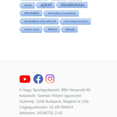
ajánló
Akadályfutás
Aikido
akrobatika
akrobatikus kosárlabda
akrobatikus rock and roll
aktív kikapcsolódás
Alkohol
Allergia
alkalmi sport
© Nagy Sportágválasztó, BBU Nonprofit Kft.
Képviselő: Szemán Róbert ügyvezető
Székhely: 1106 Budapest, Maglódi út 12/b
Cégjegyzékszám: 01-09-994624
Adószám: 24186731-2-42