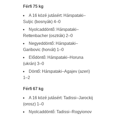
Férfi 75 kg
A 16 közé jutásért: Hárspataki–
Suljic (bosnyák) 4–0
Nyolcaddöntő: Hárspataki–
Rettenbacher (osztrák) 2–0
Negyeddöntő: Hárspataki–
Garibovic (horvát) 1–0
Elődöntő: Hárspataki–Horuna
(ukrán) 3–0
Döntő: Hárspataki–Agajev (azeri)
1–2
Férfi 67 kg
A 16 közé jutásért: Tadissi–Jarockij
(orosz) 1–0
Nyolcaddöntő: Tadissi–Rogyionov