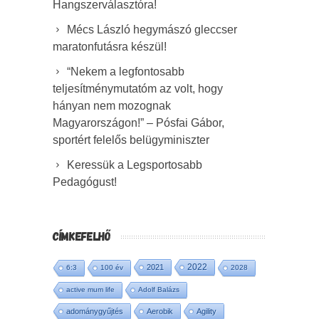
Hangszerválasztóra!
Mécs László hegymászó gleccser
maratonfutásra készül!
“Nekem a legfontosabb
teljesítménymutatóm az volt, hogy
hányan nem mozognak
Magyarországon!” – Pósfai Gábor,
sportért felelős belügyminiszter
Keressük a Legsportosabb
Pedagógust!
CÍMKEFELHŐ
2022
2021
6:3
100 év
2028
active mum life
Adolf Balázs
adománygyűjtés
Aerobik
Agility