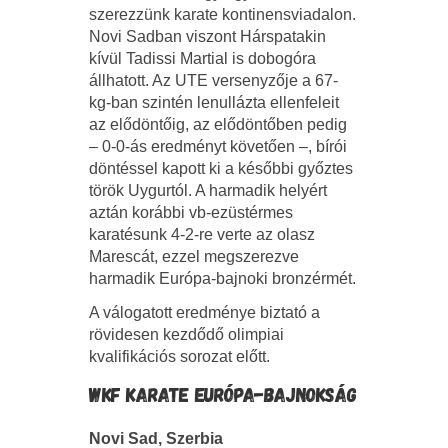
szerezzünk karate kontinensviadalon.
Novi Sadban viszont Hárspatakin
kívül Tadissi Martial is dobogóra
állhatott. Az UTE versenyzője a 67-
kg-ban szintén lenullázta ellenfeleit
az elődöntőig, az elődöntőben pedig
– 0-0-ás eredményt követően –, bírói
döntéssel kapott ki a későbbi győztes
török Uygurtól. A harmadik helyért
aztán korábbi vb-ezüstérmes
karatésunk 4-2-re verte az olasz
Marescát, ezzel megszerezve
harmadik Európa-bajnoki bronzérmét.
A válogatott eredménye biztató a
rövidesen kezdődő olimpiai
kvalifikációs sorozat előtt.
WKF KARATE EURÓPA-BAJNOKSÁG
Novi Sad, Szerbia