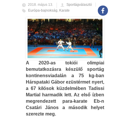
2018. május 13.
Sportágválasztó
Európa-bajnokság
,
Karate
A 2020-as tokiói olimpiai
bemutatkozásra készülő sportág
kontinensviadalán a 75 kg-ban
Hárspataki Gábor ezüstérmet nyert,
a 67 kilósok küzdelmében Tadissi
Martial harmadik lett. Az első ízben
megrendezett para-karate Eb-n
Csatári János a második helyet
szerezte meg.