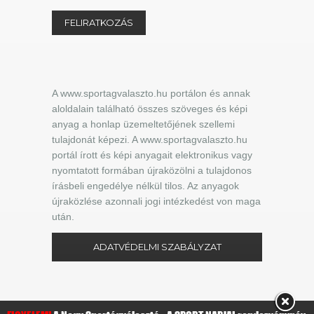
A www.sportagvalaszto.hu portálon és annak
aloldalain található összes szöveges és képi
anyag a honlap üzemeltetőjének szellemi
tulajdonát képezi. A www.sportagvalaszto.hu
portál írott és képi anyagait elektronikus vagy
nyomtatott formában újraközölni a tulajdonos
írásbeli engedélye nélkül tilos. Az anyagok
újraközlése azonnali jogi intézkedést von maga
után.
ADATVÉDELMI SZABÁLYZAT