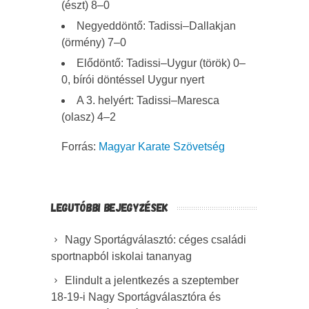
(észt) 8–0
Negyeddöntő: Tadissi–Dallakjan
(örmény) 7–0
Elődöntő: Tadissi–Uygur (török) 0–
0, bírói döntéssel Uygur nyert
A 3. helyért: Tadissi–Maresca
(olasz) 4–2
Forrás:
Magyar Karate Szövetség
LEGUTÓBBI BEJEGYZÉSEK
Nagy Sportágválasztó: céges családi
sportnapból iskolai tananyag
Elindult a jelentkezés a szeptember
18-19-i Nagy Sportágválasztóra és