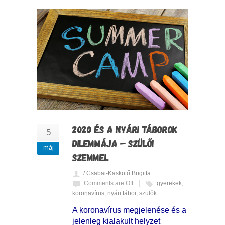
2020 ÉS A NYÁRI TÁBOROK
5
DILEMMÁJA – SZÜLŐI
máj
SZEMMEL
/ Csabai-Kaskötő Brigitta
Comments are Off
gyerekek
,
koronavírus
,
nyári tábor
,
szülők
A koronavírus megjelenése és a
jelenleg kialakult helyzet