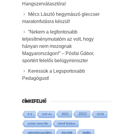
Hangszerválasztóra!
Mécs László hegymászó gleccser
maratonfutásra készül!
“Nekem a legfontosabb
teljesítménymutatóm az volt, hogy
hányan nem mozognak
Magyarországon!” – Pósfai Gábor,
sportért felelős belügyminiszter
Keressük a Legsportosabb
Pedagógust!
CÍMKEFELHŐ
2022
2021
6:3
100 év
2028
active mum life
Adolf Balázs
adománygyűjtés
Aerobik
Agility