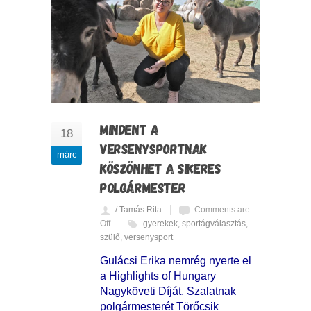
MINDENT A
18
VERSENYSPORTNAK
márc
KÖSZÖNHET A SIKERES
POLGÁRMESTER
/ Tamás Rita
Comments are
Off
gyerekek
,
sportágválasztás
,
szülő
,
versenysport
Gulácsi Erika nemrég nyerte el
a Highlights of Hungary
Nagyköveti Díját. Szalatnak
polgármesterét Törőcsik