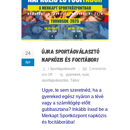
ÚJRA SPORTÁGVÁLASZTÓ
24
NAPKÖZIS ÉS FOCITÁBOR!
ápr
/ Sportágválasztó
Comments
are Off
gyerekek
,
nyár
,
sportágválasztás
,
Tábor
Ugye, te sem szeretnéd, ha a
gyereked egész nyáron a tévé
vagy a számítógép előtt
gubbasztana? Inkább írasd be a
Merkapt Sportközpont napközis
és focitáborába!