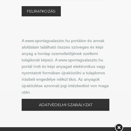
A www.sportagvalaszto.hu portálon és annak
aloldalain található összes szöveges és képi
anyag a honlap üzemeltetőjének szellemi
tulajdonát képezi. A www.sportagvalaszto.hu
portál írott és képi anyagait elektronikus vagy
nyomtatott formában újraközölni a tulajdonos
írásbeli engedélye nélkül tilos. Az anyagok
újraközlése azonnali jogi intézkedést von maga
után.
ADATVÉDELMI SZABÁLYZAT