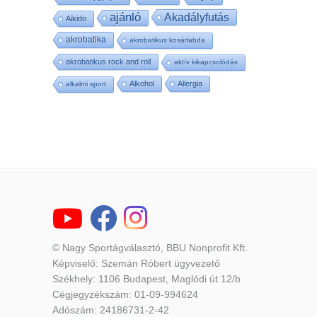
ajánló
Akadályfutás
Aikido
akrobatika
akrobatikus kosárlabda
akrobatikus rock and roll
aktív kikapcsolódás
Alkohol
Allergia
alkalmi sport
© Nagy Sportágválasztó, BBU Nonprofit Kft.
Képviselő: Szemán Róbert ügyvezető
Székhely: 1106 Budapest, Maglódi út 12/b
Cégjegyzékszám: 01-09-994624
Adószám: 24186731-2-42