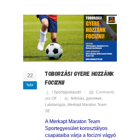
TOBORZÁS! GYERE HOZZÁNK
22
FOCIZNI!
febr
/ Sportágválasztó
Comments
are Off
felhívás
,
gyerekek
,
Labdarúgás
,
Merkapt Maraton Team
SE
A Merkapt Maraton Team
Sportegyesület korosztályos
csapataiba várja a focizni vágyó