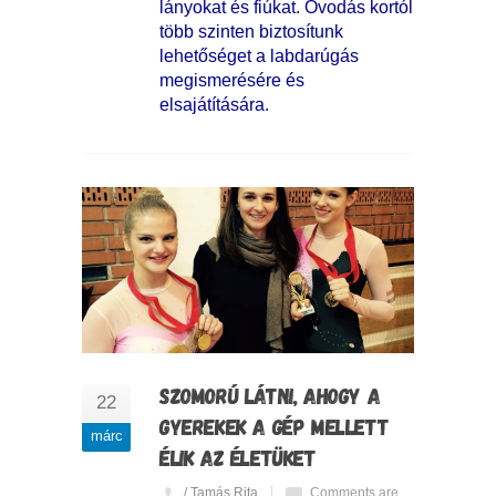
lányokat és fiúkat. Óvodás kortól
több szinten biztosítunk
lehetőséget a labdarúgás
megismerésére és
elsajátítására.
SZOMORÚ LÁTNI, AHOGY A
22
GYEREKEK A GÉP MELLETT
márc
ÉLIK AZ ÉLETÜKET
/ Tamás Rita
Comments are