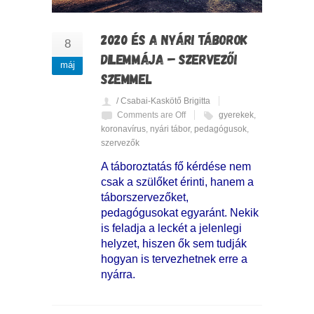
2020 ÉS A NYÁRI TÁBOROK
8
DILEMMÁJA – SZERVEZŐI
máj
SZEMMEL
/ Csabai-Kaskötő Brigitta
Comments are Off
gyerekek
,
koronavírus
,
nyári tábor
,
pedagógusok
,
szervezők
A táboroztatás fő kérdése nem
csak a szülőket érinti, hanem a
táborszervezőket,
pedagógusokat egyaránt. Nekik
is feladja a leckét a jelenlegi
helyzet, hiszen ők sem tudják
hogyan is tervezhetnek erre a
nyárra.