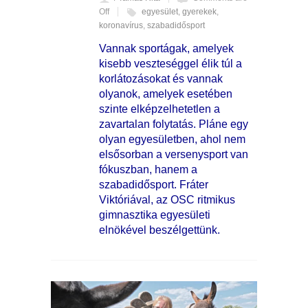
Off
egyesület
,
gyerekek
,
koronavírus
,
szabadidősport
Vannak sportágak, amelyek
kisebb veszteséggel élik túl a
korlátozásokat és vannak
olyanok, amelyek esetében
szinte elképzelhetetlen a
zavartalan folytatás. Pláne egy
olyan egyesületben, ahol nem
elsősorban a versenysport van
fókuszban, hanem a
szabadidősport. Fráter
Viktóriával, az OSC ritmikus
gimnasztika egyesületi
elnökével beszélgettünk.